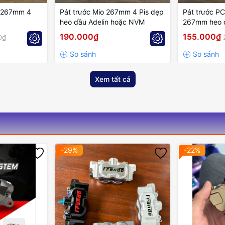
0 267mm 4
Pát trước Mio 267mm 4 Pis dẹp
Pát trước P
heo dầu Adelin hoặc NVM
267mm heo d
hoặc NVM
190.000₫
155.000₫
0₫
Xem tất cả
-29%
-22%