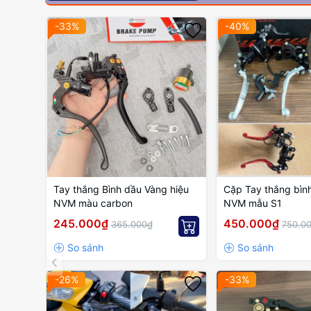
-33%
-40%
Tay thắng Bình dầu Vàng hiệu
Cặp Tay thắng bình
NVM màu carbon
NVM mẫu S1
245.000₫
450.000₫
365.000₫
750.0
-26%
-33%