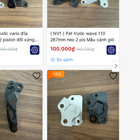
rước vario đĩa
( NV1 ) Pát trước wave 110
( NV1 
 piston đối xứng
267mm heo 2 pis Mẫu cánh gió
267mm
ó
gió
100.000₫
100.
155.000₫
160.000₫
-18%
-21%