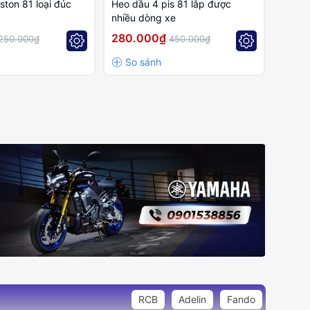
ston 81 loại đúc
Heo dầu 4 pis 81 lắp được
nhiều dòng xe
280.000₫
250.000₫
450.000₫
RCB
Adelin
Fando