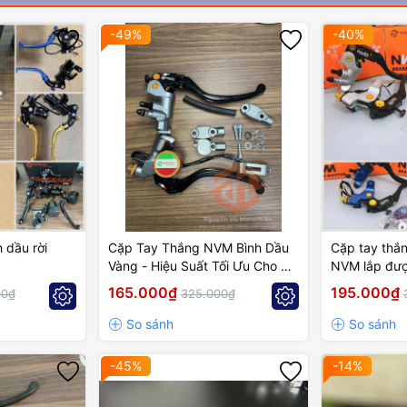
-49%
-40%
 dầu rời
Cặp Tay Thắng NVM Bình Dầu
Cặp tay thắn
Vàng - Hiệu Suất Tối Ưu Cho Xe
NVM lắp đượ
Racing
máy, xe điệ
165.000₫
195.000₫
00₫
325.000₫
-45%
-14%