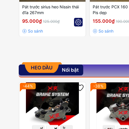
Pát trước sirius heo Nissin thái
Pát trước PCX 16
đĩa 267mm
Pis dẹp
95.000₫
155.000₫
125.000₫
190.00
HEO DẦU
Nổi bật
-44%
-38%