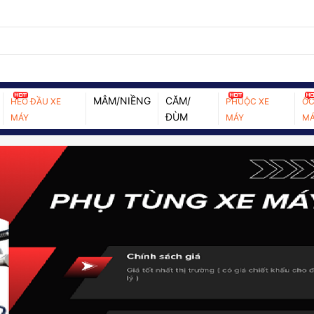
MÂM/NIỀNG
CĂM/
HEO ĐẦU XE
PHUỘC XE
ỐC
ĐÙM
MÁY
MÁY
MÁ