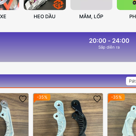
 XE
HEO DẦU
MÂM, LỐP
P
20:00 - 24:00
Sắp diễn ra
Pát
-35%
-35%