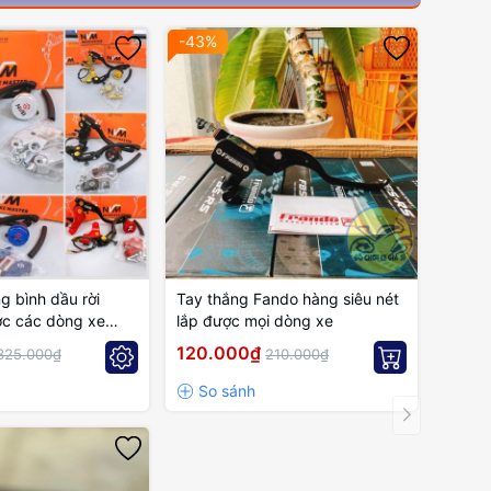
-43%
g bình dầu rời
Tay thắng Fando hàng siêu nét
c các dòng xe
lắp được mọi dòng xe
n
120.000₫
325.000₫
210.000₫