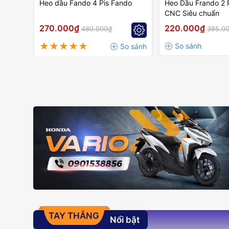
Heo dầu Fando 4 Pis Fando
Heo Dầu Frando 2 
CNC Siêu chuẩn
270.000₫
220.000₫
480.000₫
385.0
TAY THẮNG
Nổi bật