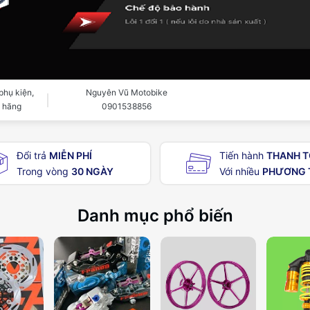
phụ kiện,
Nguyên Vũ Motobike
h hãng
0901538856
Đổi trả
MIỄN PHÍ
Tiến hành
THANH 
Trong vòng
30 NGÀY
Với nhiều
PHƯƠNG 
Danh mục phổ biến