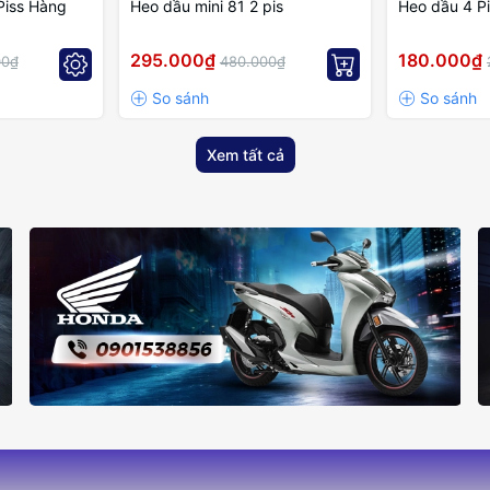
Piss Hàng
Heo dầu mini 81 2 pis
Heo dầu 4 Pi
295.000₫
180.000₫
00₫
480.000₫
Xem tất cả