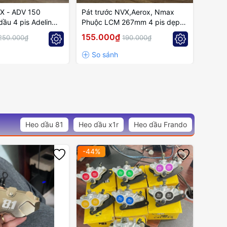
CX - ADV 150
Pát trước NVX,Aerox, Nmax
Pát t
ầu 4 pis Adelin
Phuộc LCM 267mm 4 pis dẹp
heo d
Adelin , NVM
Mẫu V
155.000₫
150.
250.000₫
190.000₫
Heo dầu 81
Heo dầu x1r
Heo dầu Frando
-44%