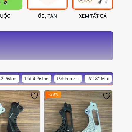
HUỘC
ỐC, TÁN
XEM TẤT CẢ
 2 Piston
Pát 4 Piston
Pát heo zin
Pát 81 Mini
-38%
-38%