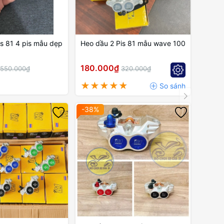
s 81 4 pis mẫu dẹp
Heo dầu 2 Pis 81 mẫu wave 100
180.000₫
550.000₫
320.000₫
-38%