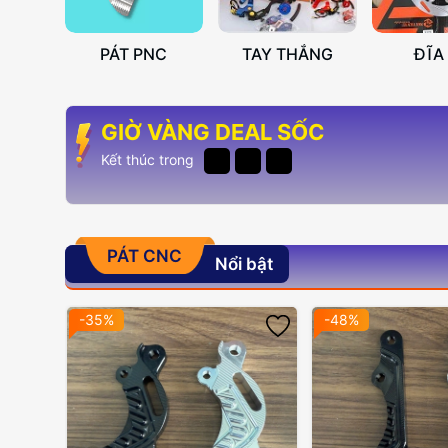
PÁT PNC
TAY THẮNG
ĐĨA
GIỜ VÀNG DEAL SỐC
Kết thúc trong
PÁT CNC
Nổi bật
-35%
-48%