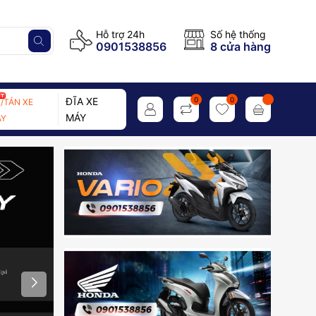
Hỗ trợ 24h
Số hệ thống
0901538856
8 cửa hàng
ĐĨA XE
0
0
/TÁN XE
MÁY
Y