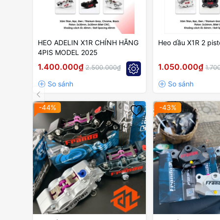
HEO ADELIN X1R CHÍNH HÃNG
Heo dầu X1R 2 pist
4PIS MODEL 2025
1.400.000₫
1.050.000₫
2.500.000₫
1.70
-44%
-43%