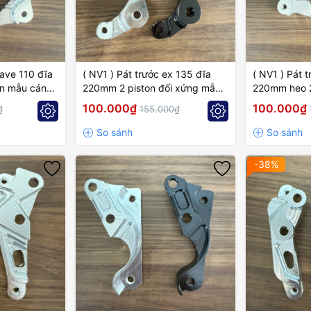
wave 110 đĩa
( NV1 ) Pát trước ex 135 đĩa
( NV1 ) Pát t
on mẫu cánh
220mm 2 piston đối xứng mẫu
220mm heo 2
cánh gió
mẫu cánh gi
100.000₫
100.000₫
₫
155.000₫
-38%