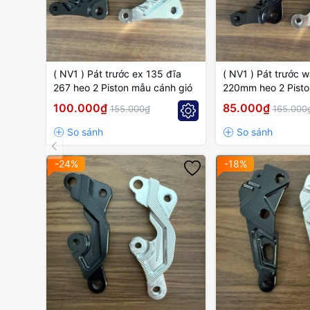
( NV1 ) Pát trước ex 135 đĩa
( NV1 ) Pát trước 
267 heo 2 Piston mẫu cánh gió
220mm heo 2 Pist
gió
100.000₫
85.000₫
155.000₫
165.000
-24%
-18%