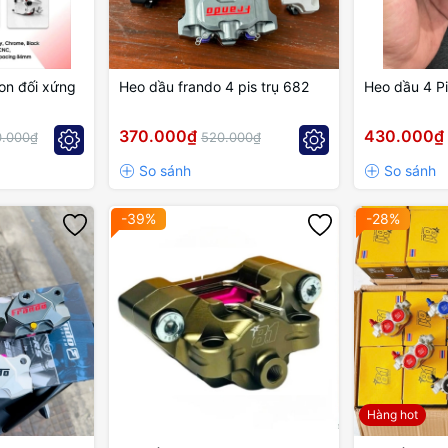
on đối xứng
Heo dầu frando 4 pis trụ 682
Heo dầu 4 Pi
370.000₫
430.000₫
0.000₫
520.000₫
-39%
-28%
Hàng hot