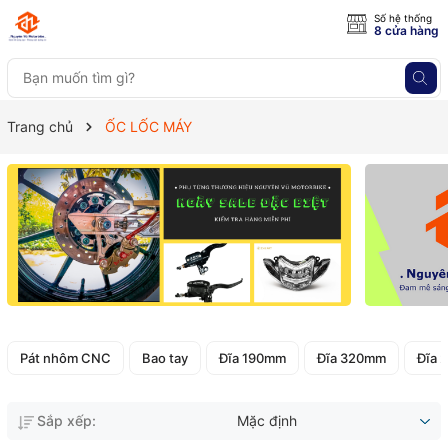
Số hệ thống
8 cửa hàng
Trang chủ
ỐC LỐC MÁY
Pát nhôm CNC
Bao tay
Đĩa 190mm
Đĩa 320mm
Đĩa 
Sắp xếp:
Mặc định