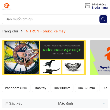
Số hệ thống
8 cửa hàng
Trang chủ
NITRON - phuộc xe máy
Pát nhôm CNC
Bao tay
Đĩa 190mm
Đĩa 320mm
Đĩa 
Sắp xếp:
Mặc định