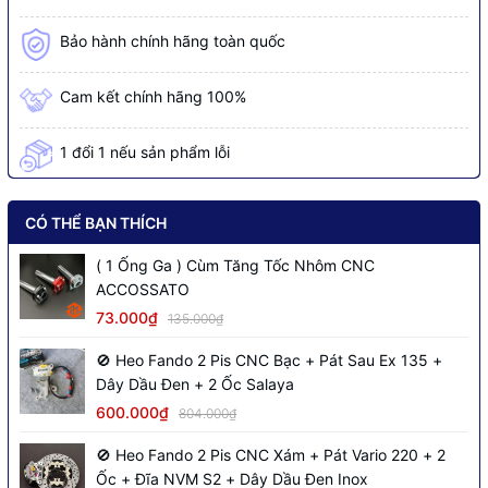
Bảo hành chính hãng toàn quốc
Cam kết chính hãng 100%
1 đổi 1 nếu sản phẩm lỗi
CÓ THỂ BẠN THÍCH
( 1 Ống Ga ) Cùm Tăng Tốc Nhôm CNC
ACCOSSATO
73.000₫
135.000₫
🚫 Heo Fando 2 Pis CNC Bạc + Pát Sau Ex 135 +
Dây Dầu Đen + 2 Ốc Salaya
600.000₫
804.000₫
🚫 Heo Fando 2 Pis CNC Xám + Pát Vario 220 + 2
Ốc + Đĩa NVM S2 + Dây Dầu Đen Inox