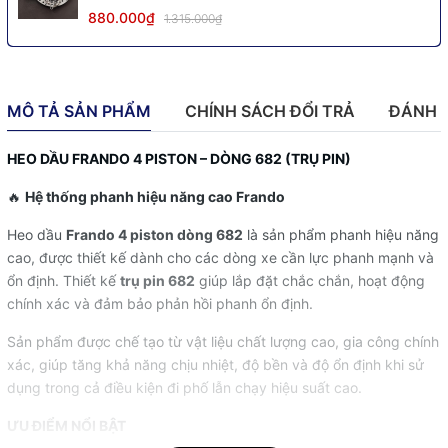
880.000₫
1.315.000₫
MÔ TẢ SẢN PHẨM
CHÍNH SÁCH ĐỔI TRẢ
ĐÁNH 
HEO DẦU FRANDO 4 PISTON – DÒNG 682 (TRỤ PIN)
🔥
Hệ thống phanh hiệu năng cao Frando
Heo dầu
Frando 4 piston dòng 682
là sản phẩm phanh hiệu năng
cao, được thiết kế dành cho các dòng xe cần lực phanh mạnh và
ổn định. Thiết kế
trụ pin 682
giúp lắp đặt chắc chắn, hoạt động
chính xác và đảm bảo phản hồi phanh ổn định.
Sản phẩm được chế tạo từ vật liệu chất lượng cao, gia công chính
xác, giúp tăng khả năng chịu nhiệt, độ bền và độ ổn định khi sử
dụng trong cả điều kiện đi phố lẫn chạy hiệu suất cao.
ƯU ĐIỂM NỔI BẬT