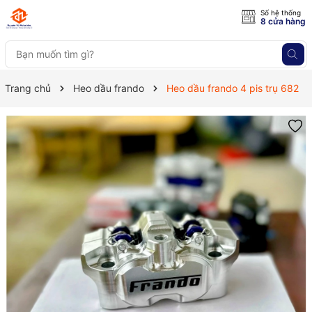
Số hệ thống
8 cửa hàng
Trang chủ
Heo dầu frando
Heo dầu frando 4 pis trụ 682