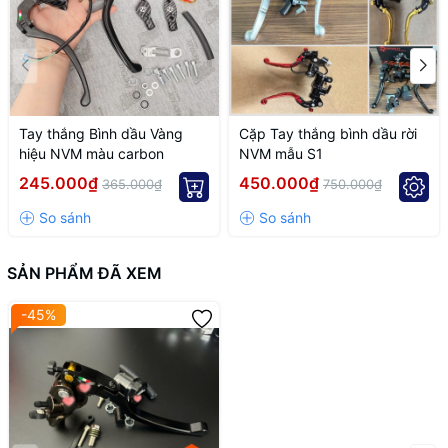
Tay thắng Bình dầu Vàng
Cặp Tay thắng bình dầu rời
hiệu NVM màu carbon
NVM mẫu S1
245.000₫
450.000₫
365.000₫
750.000₫
SẢN PHẨM ĐÃ XEM
-45%