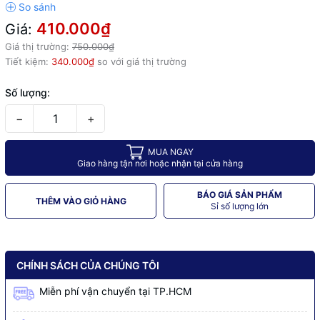
410.000₫
Giá:
Giá thị trường:
750.000₫
Tiết kiệm:
340.000₫
so với giá thị trường
Số lượng:
−
+
MUA NGAY
Giao hàng tận nơi hoặc nhận tại cửa hàng
BÁO GIÁ SẢN PHẨM
THÊM VÀO GIỎ HÀNG
Sỉ số lượng lớn
CHÍNH SÁCH CỦA CHÚNG TÔI
Miễn phí vận chuyển tại TP.HCM