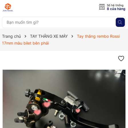
Số hệ thống
8 cửa hàng
Trang chủ
TAY THẮNG XE MÁY
Tay thắng rembo Rossi
17mm màu bilet bên phải