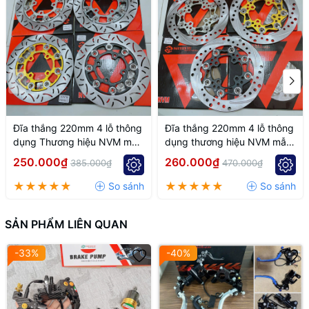
lòng liên hệ ngay để được hỗ trợ đổi trả theo đúng yêu cầu.
Đĩa thắng 220mm 4 lỗ thông
Đĩa thắng 220mm 4 lỗ thông
dụng Thương hiệu NVM mẫu
dụng thương hiệu NVM mẫu
k7
k6
250.000₫
260.000₫
385.000₫
470.000₫
SẢN PHẨM LIÊN QUAN
-33%
-40%