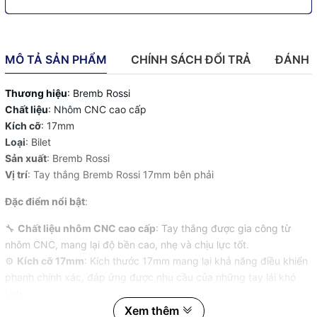
MÔ TẢ SẢN PHẨM
CHÍNH SÁCH ĐỔI TRẢ
ĐÁNH 
Thương hiệu
: Bremb Rossi
Chất liệu
: Nhôm CNC cao cấp
Kích cỡ
: 17mm
Loại
: Bilet
Sản xuất
: Bremb Rossi
Vị trí
: Tay thắng Bremb Rossi 17mm bên phải
Đặc điểm nổi bật
:
🔧
Chất liệu nhôm CNC cao cấp
: Tay thắng được gia công từ
nhôm CNC, mang lại độ bền cao, nhẹ và chịu lực tốt.
⚙️
Kích cỡ 17mm
: Kích thước 17mm mang lại khả năng điều khiển
phanh chính xác, đáp ứng được nhu cầu của những tay lái khó
tính.
🎨
Màu sắc bilet
: Màu bilet tinh tế giúp chiếc xe của bạn thêm
Xem thêm