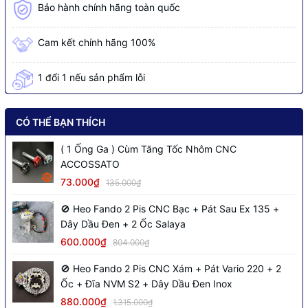
Bảo hành chính hãng toàn quốc
Cam kết chính hãng 100%
1 đổi 1 nếu sản phẩm lỗi
CÓ THỂ BẠN THÍCH
( 1 Ống Ga ) Cùm Tăng Tốc Nhôm CNC
ACCOSSATO
73.000₫
135.000₫
🚫 Heo Fando 2 Pis CNC Bạc + Pát Sau Ex 135 +
Dây Dầu Đen + 2 Ốc Salaya
600.000₫
804.000₫
🚫 Heo Fando 2 Pis CNC Xám + Pát Vario 220 + 2
Ốc + Đĩa NVM S2 + Dây Dầu Đen Inox
880.000₫
1.315.000₫