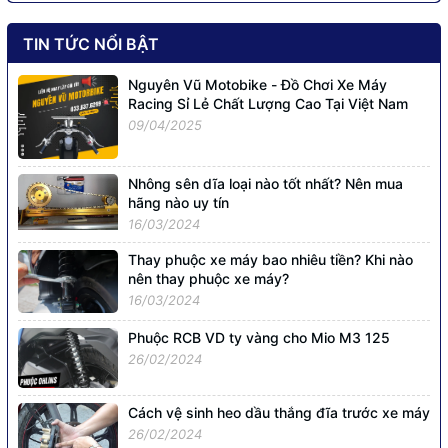
TIN TỨC NỔI BẬT
Nguyên Vũ Motobike - Đồ Chơi Xe Máy
Racing Sỉ Lẻ Chất Lượng Cao Tại Việt Nam
09/04/2025
Nhông sên dĩa loại nào tốt nhất? Nên mua
hãng nào uy tín
16/03/2024
Thay phuộc xe máy bao nhiêu tiền? Khi nào
nên thay phuộc xe máy?
16/03/2024
​Phuộc RCB VD ty vàng cho Mio M3 125
26/02/2024
Cách vệ sinh heo dầu thắng đĩa trước xe máy
26/02/2024