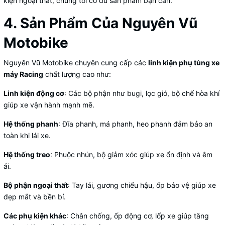
kiện ngoại thất, chúng tôi có đủ sản phẩm bạn cần.
4. Sản Phẩm Của Nguyên Vũ
Motobike
Nguyên Vũ Motobike chuyên cung cấp các
linh kiện phụ tùng xe
máy Racing
chất lượng cao như:
Linh kiện động cơ
: Các bộ phận như bugi, lọc gió, bộ chế hòa khí
giúp xe vận hành mạnh mẽ.
Hệ thống phanh
: Đĩa phanh, má phanh, heo phanh đảm bảo an
toàn khi lái xe.
Hệ thống treo
: Phuộc nhún, bộ giảm xóc giúp xe ổn định và êm
ái.
Bộ phận ngoại thất
: Tay lái, gương chiếu hậu, ốp bảo vệ giúp xe
đẹp mắt và bền bỉ.
Các phụ kiện khác
: Chân chống, ốp động cơ, lốp xe giúp tăng