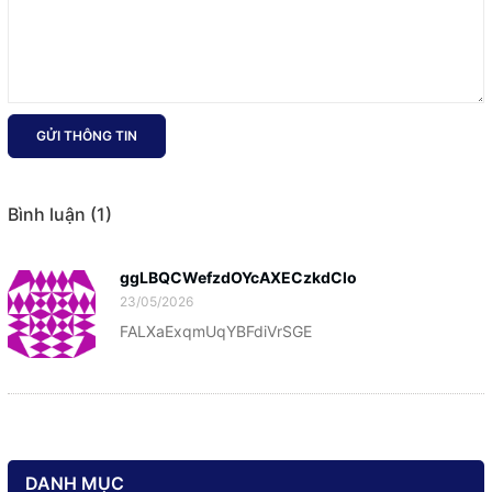
GỬI THÔNG TIN
Bình luận (1)
ggLBQCWefzdOYcAXECzkdClo
23/05/2026
FALXaExqmUqYBFdiVrSGE
DANH MỤC