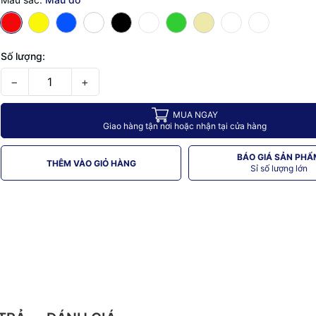
Số lượng:
−
+
MUA NGAY
Giao hàng tận nơi hoặc nhận tại cửa hàng
BÁO GIÁ SẢN PHẨ
THÊM VÀO GIỎ HÀNG
Sỉ số lượng lớn