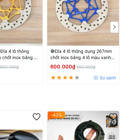
Đĩa 4 lỗ thông
🚫Đĩa 4 lỗ thông dụng 267mm
🚫Đĩa
chốt inox bằng 4
chốt inox bằng 4 lỗ màu xanh
Xanh 
 đồng
dương
600.000₫
450.
650.000₫
850.000₫
-43%
-10%