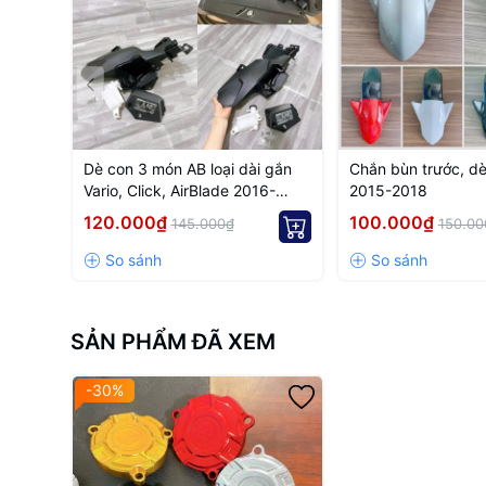
Dè con 3 món AB loại dài gắn
Chắn bùn trước, dè
Vario, Click, AirBlade 2016-
2015-2018
2020
120.000₫
100.000₫
145.000₫
150.00
SẢN PHẨM ĐÃ XEM
-30%