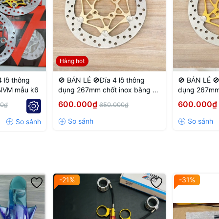
Hàng hot
 lỗ thông
🚫 BÁN LẺ 🚫Đĩa 4 lỗ thông
🚫 BÁN LẺ 🚫
 NVM mẫu k6
dụng 267mm chốt inox bằng 4
dụng 267mm 
lỗ màu Vàng nhạt
lỗ màu Vàng
600.000₫
600.000₫
00₫
650.000₫
-21%
-31%