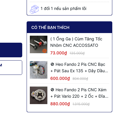
1 đổi 1 nếu sản phẩm lỗi
CÓ THỂ BẠN THÍCH
( 1 Ống Ga ) Cùm Tăng Tốc
Nhôm CNC ACCOSSATO
73.000₫
135.000₫
🚫 Heo Fando 2 Pis CNC Bạc
M
+ Pát Sau Ex 135 + Dây Dầu
Đen + 2 Ốc Salaya
600.000₫
804.000₫
🚫 Heo Fando 2 Pis CNC Xám
+ Pát Vario 220 + 2 Ốc + Đĩa
NVM S2 + Dây Dầu Đen Inox
880.000₫
1.315.000₫