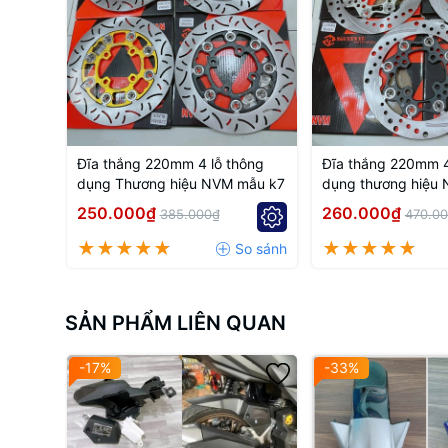
Đĩa thắng 220mm 4 lỗ thông
Đĩa thắng 220mm 4
dụng Thương hiệu NVM mẫu k7
dụng thương hiệu
250.000₫
260.000₫
385.000₫
470.0
SẢN PHẨM LIÊN QUAN
-17%
-33%