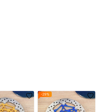
-29%
-13%