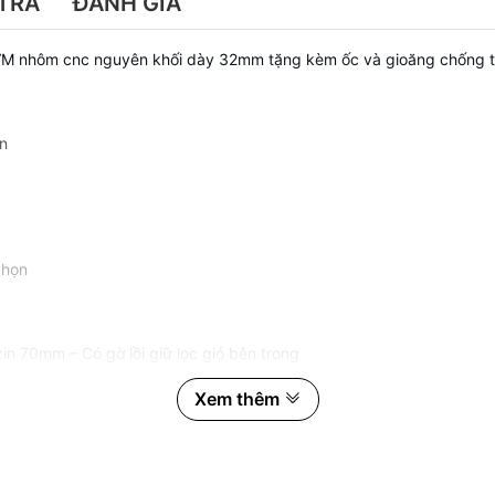
TRẢ
ĐÁNH GIÁ
NVM nhôm cnc nguyên khối dày 32mm tặng kèm ốc và gioăng chống 
n
chọn
in 70mm – Có gờ lồi giữ lọc gió bên trong
Xem thêm
 làm nổi bậc, gắn dễ dàng không cần chế cháo
35 (5 số)