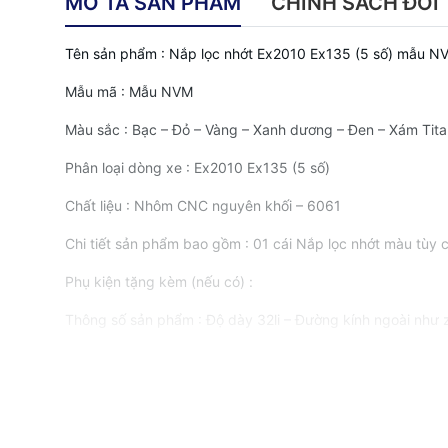
MÔ TẢ SẢN PHẨM
CHÍNH SÁCH ĐỔI 
Tên sản phẩm : Nắp lọc nhớt Ex2010 Ex135 (5 số) mẫu 
Mẫu mã : Mẫu NVM
Màu sắc : Bạc – Đỏ – Vàng – Xanh dương – Đen – Xám Tita
Phân loại dòng xe : Ex2010 Ex135 (5 số)
Chất liệu : Nhôm CNC nguyên khối – 6061
Chi tiết sản phẩm bao gồm : 01 cái Nắp lọc nhớt màu tùy 
Phụ kiện tặng kèm (nếu có) :
Thông số sản phẩm : Độ dày 32li – Đường kính ngoài như z
Trạng thái sản phẩm : Anode hóa nhôm
Công dụng : Dùng để thay thế nắp lọc nhớt zin, trang trí
Tính phù hợp : Sản phẩm phù hợp lắp đặt cho Ex2010 Ex1