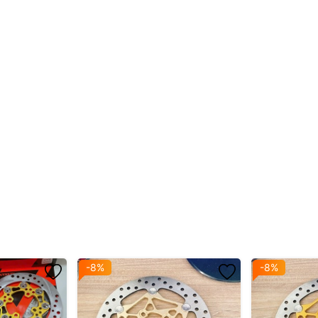
bắt nắp lọc nhớt
-8%
-8%