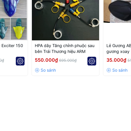
 Exciter 150
HPA dây Tăng chỉnh phuộc sau
Lẻ Gương AB
bên Trái Thương hiệu ARM
gương xoay
550.000₫
35.000₫
0₫
695.000₫
5