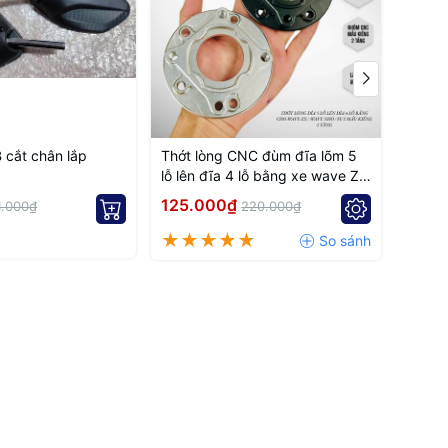
 cắt chân lắp
Thớt lòng CNC đùm đĩa lõm 5
🚫 BÁ
lỗ lên đĩa 4 lỗ bằng xe wave Zx,
Trái
Wave nhỏ
125.000₫
95.0
1.000₫
220.000₫