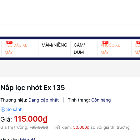
MÂM/NIỀNG
CĂM/
HEO ĐẦU XE
PHUỘC XE
ỐC
ĐÙM
MÁY
MÁY
MÁ
Nắp lọc nhớt Ex 135
Thương hiệu:
Đang cập nhật
|
Tình trạng:
Còn hàng
115.000₫
Giá:
Giá thị trường:
165.000₫
Tiết kiệm:
50.000₫
so với giá thị trường
Màu sắc:
Màu đỏ