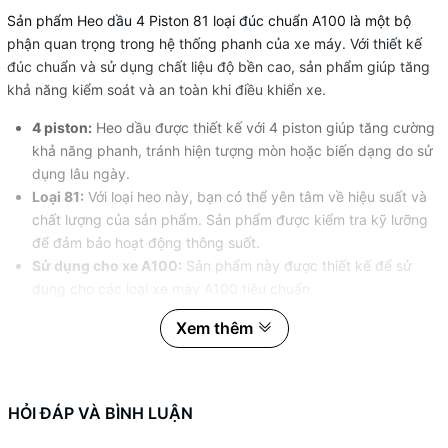
Sản phẩm Heo dầu 4 Piston 81 loại đúc chuẩn A100 là một bộ
phận quan trọng trong hệ thống phanh của xe máy. Với thiết kế
đúc chuẩn và sử dụng chất liệu độ bền cao, sản phẩm giúp tăng
khả năng kiểm soát và an toàn khi điều khiển xe.
4 piston:
Heo dầu được thiết kế với 4 piston giúp tăng cường
khả năng phanh, tránh hiện tượng mòn hoặc biến dạng do sử
dụng lâu ngày.
Loại 81:
Với loại heo này, bạn có thể yên tâm về hiệu suất và
chất lượng của sản phẩm. Sản phẩm được kiểm tra kỹ lưỡng
để đảm bảo hoạt động thông suốt.
Sử dụng cho xe A100:
Sản phẩm này được thiết kế để sử
dụng cho các loại xe máy A100 tiêu chuẩn.
Vì vậy, Heo Dầu 4 Piston là một lựa chọn thông minh để nâng cao
Xem thêm
tính an toàn khi lái xe của bạn. Đặt hàng ngay hôm nay!
HỎI ĐÁP VÀ BÌNH LUẬN