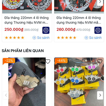
Đĩa thắng 220mm 4 lỗ thông
Đĩa thắng 220mm 4 lỗ thông
dụng Thương hiệu NVM mẫu
dụng thương hiệu NVM mẫu
k7
k6
250.000₫
260.000₫
385.000₫
470.000₫
SẢN PHẨM LIÊN QUAN
-22%
-44%