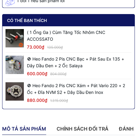
1 đổi 1 nếu sản phẩm lỗi
CÓ THỂ BẠN THÍCH
( 1 Ống Ga ) Cùm Tăng Tốc Nhôm CNC
ACCOSSATO
73.000₫
135.000₫
🚫 Heo Fando 2 Pis CNC Bạc + Pát Sau Ex 135 +
Dây Dầu Đen + 2 Ốc Salaya
600.000₫
804.000₫
🚫 Heo Fando 2 Pis CNC Xám + Pát Vario 220 + 2
Ốc + Đĩa NVM S2 + Dây Dầu Đen Inox
880.000₫
1.315.000₫
MÔ TẢ SẢN PHẨM
CHÍNH SÁCH ĐỔI TRẢ
ĐÁNH 