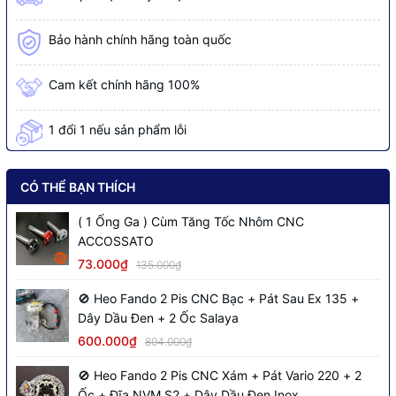
Bảo hành chính hãng toàn quốc
Cam kết chính hãng 100%
1 đổi 1 nếu sản phẩm lỗi
CÓ THỂ BẠN THÍCH
( 1 Ống Ga ) Cùm Tăng Tốc Nhôm CNC
ACCOSSATO
73.000₫
135.000₫
🚫 Heo Fando 2 Pis CNC Bạc + Pát Sau Ex 135 +
Dây Dầu Đen + 2 Ốc Salaya
600.000₫
804.000₫
🚫 Heo Fando 2 Pis CNC Xám + Pát Vario 220 + 2
Ốc + Đĩa NVM S2 + Dây Dầu Đen Inox