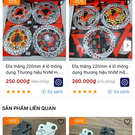
-35%
-45%
✅ Bắt chuẩn tâm heo – đúng tâm đĩa 267mm
✅ Phanh ăn mạnh, lực đều, không rung
✅ CNC sắc nét – độ bền cao
✅ Tăng tính thẩm mỹ cho dàn chân Mio
✅ Phù hợp xe đi hằng ngày & xe độ kiểng
Đĩa thắng 220mm 4 lỗ thông
Đĩa thắng 220mm 4 lỗ thông
dụng Thương hiệu NVM mẫu
dụng thương hiệu NVM mẫu
k7
k6
250.000₫
260.000₫
385.000₫
470.000₫
SẢN PHẨM LIÊN QUAN
-18%
-38%