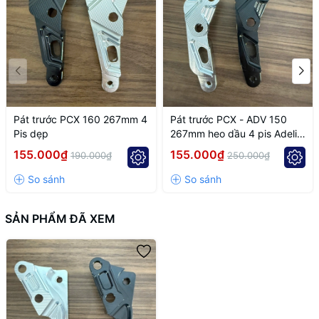
Pát trước PCX 160 267mm 4
Pát trước PCX - ADV 150
Pis dẹp
267mm heo dầu 4 pis Adelin
hoặc NVM
155.000₫
155.000₫
190.000₫
250.000₫
SẢN PHẨM ĐÃ XEM