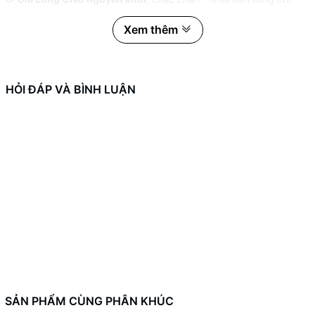
tiết. Bề mặt xử lý đẹp,
chống rỉ sét – chống mài mòn
, dùng lâu
Xem thêm
vẫn như mới.
🧩
Cố định chắc chắn – Canh bố ăn đều mặt đĩa
– Tăng hiệu quả
phanh,
không bị cạ bố hay đảo đĩa
như hàng kém chất lượng.
HỎI ĐÁP VÀ BÌNH LUẬN
🎨 Thẩm mỹ cao – Phù hợp cho các bạn chơi dàn chân độ, muốn
nâng cấp phanh lớn, tạo điểm nhấn ở bánh trước.
🔩
THÔNG SỐ KỸ THUẬT:
Dòng xe:
Yamaha NVX
(các đời)
Loại heo:
Heo dầu trụ 100 (2 pis hoặc 4 pis tùy mẫu)
Size đĩa:
267mm
Vật liệu:
Nhôm CNC nguyên khối
Gắn vị trí:
Pát heo trước
SẢN PHẨM CÙNG PHÂN KHÚC