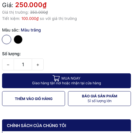
250.000₫
Giá:
Giá thị trường:
350.000₫
Tiết kiệm:
100.000₫
so với giá thị trường
Màu sắc:
Màu trắng
Số lượng:
−
+
MUA NGAY
Giao hàng tận nơi hoặc nhận tại cửa hàng
BÁO GIÁ SẢN PHẨM
THÊM VÀO GIỎ HÀNG
Sỉ số lượng lớn
CHÍNH SÁCH CỦA CHÚNG TÔI