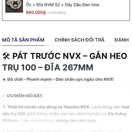
Ốc + Đĩa NVM S2 + Dây Dầu Đen Inox
880.000₫
1.315.000₫
MÔ TẢ SẢN PHẨM
CHÍNH SÁCH ĐỔI TRẢ
ĐÁNH 
🛠️
PÁT TRƯỚC NVX – GẮN HEO
TRỤ 100 – ĐĨA 267MM
🔥
Độ chất – Phanh mạnh – Dàn chân cực ngầu cho NVX!
✅
ƯU ĐIỂM NỔI BẬT:
🔧
Thiết kế chuẩn cho dòng xe Yamaha NVX
, canh đúng tâm
heo
dầu trụ 100
(phổ thông nhiều loại heo aftermarket) và
đĩa thắng
267mm
– Lắp vào là dùng,
không cần chế cháo
.
⚙️
Gia công CNC nguyên khối
, chắc chắn – tỉ mỉ đến từng chi