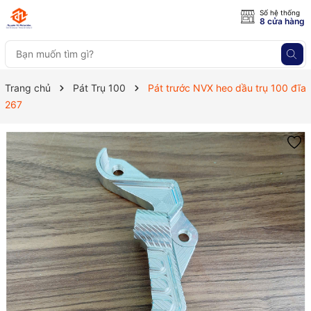
Số hệ thống
8 cửa hàng
Trang chủ
Pát Trụ 100
Pát trước NVX heo dầu trụ 100 đĩa
267