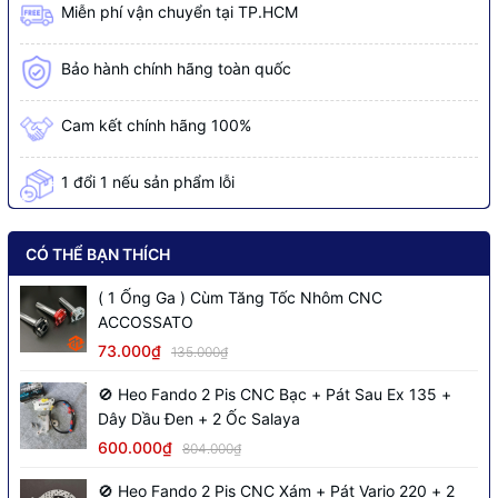
Miễn phí vận chuyển tại TP.HCM
Bảo hành chính hãng toàn quốc
Cam kết chính hãng 100%
1 đổi 1 nếu sản phẩm lỗi
CÓ THỂ BẠN THÍCH
( 1 Ống Ga ) Cùm Tăng Tốc Nhôm CNC
ACCOSSATO
73.000₫
135.000₫
🚫 Heo Fando 2 Pis CNC Bạc + Pát Sau Ex 135 +
Dây Dầu Đen + 2 Ốc Salaya
600.000₫
804.000₫
🚫 Heo Fando 2 Pis CNC Xám + Pát Vario 220 + 2