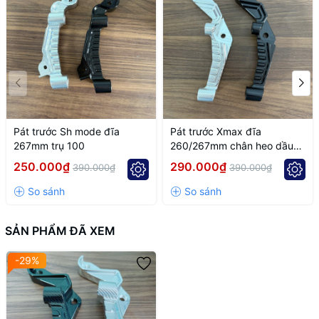
Pát trước Sh mode đĩa
Pát trước Xmax đĩa
267mm trụ 100
260/267mm chân heo dầu
trụ 100mm
250.000₫
290.000₫
390.000₫
390.000₫
SẢN PHẨM ĐÃ XEM
-29%