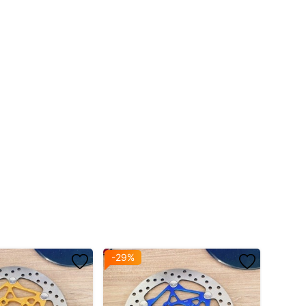
-29%
-13%