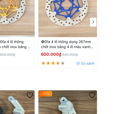
Đĩa 4 lỗ thông
🚫Đĩa 4 lỗ thông dụng 267mm
🚫Đĩa
chốt inox bằng 4
chốt inox bằng 4 lỗ màu xanh
Xanh 
 đồng
dương
600.000₫
450.
650.000₫
850.000₫
O-CENTER MEASUREMENT)
0mm or 267mm brake discs
and
100mm caliper
-17%
-29%
e, and vibration-free braking.