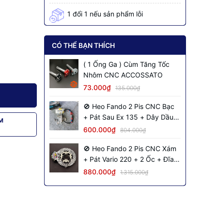
1 đổi 1 nếu sản phẩm lỗi
CÓ THỂ BẠN THÍCH
( 1 Ống Ga ) Cùm Tăng Tốc
Nhôm CNC ACCOSSATO
73.000₫
135.000₫
🚫 Heo Fando 2 Pis CNC Bạc
+ Pát Sau Ex 135 + Dây Dầu
M
Đen + 2 Ốc Salaya
600.000₫
804.000₫
🚫 Heo Fando 2 Pis CNC Xám
+ Pát Vario 220 + 2 Ốc + Đĩa
NVM S2 + Dây Dầu Đen Inox
880.000₫
1.315.000₫