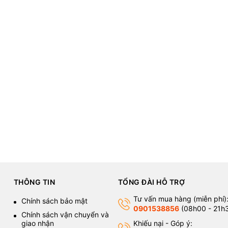
rembo mini, 81 Racing, etc.
onal
THÔNG TIN
TỔNG ĐÀI HỖ TRỢ
red
Tư vấn mua hàng (miễn phí)
Chính sách bảo mật
0901538856
(08h00 - 21h
Chính sách vận chuyển và
giao nhận
Khiếu nại - Góp ý: