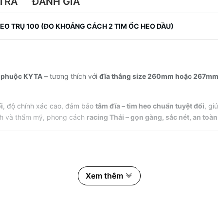
TRẢ
ĐÁNH GIÁ
HEO TRỤ 100 (ĐO KHOẢNG CÁCH 2 TIM ỐC HEO DẦU)
o
phuộc KYTA
– tương thích với
đĩa thắng size 260mm hoặc 267m
i
, độ chính xác cao, đảm bảo
tâm đĩa – tim heo chuẩn tuyệt đối
, gi
nh và thẩm mỹ, phong cách
racing Thái – gọn gàng, sắc nét, an toàn
Xem thêm