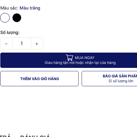
Màu sắc:
Màu trắng
Số lượng:
−
+
MUA NGAY
Giao hàng tận nơi hoặc nhận tại cửa hàng
BÁO GIÁ SẢN PHẨ
THÊM VÀO GIỎ HÀNG
Sỉ số lượng lớn