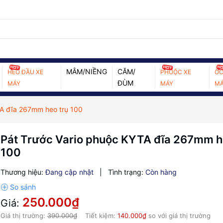
MÂM/NIỀNG
CĂM/
HEO ĐẦU XE
PHUỘC XE
ỐC
ĐÙM
MÁY
MÁY
MÁ
TA đĩa 267mm heo trụ 100
Pát Trước Vario phuộc KYTA đĩa 267mm h
100
Thương hiệu:
Đang cập nhật
|
Tình trạng:
Còn hàng
250.000₫
Giá:
Giá thị trường:
390.000₫
Tiết kiệm:
140.000₫
so với giá thị trường