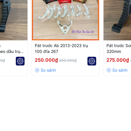
a
Pát trước Ab 2013-2023 trụ
Pát trước So
eo dầu trụ
100 đĩa 267
320mm
nter)
250.000₫
275.000₫
00₫
350.000₫
 treatment
th and even braking
60 & 267mm)
construction
iable