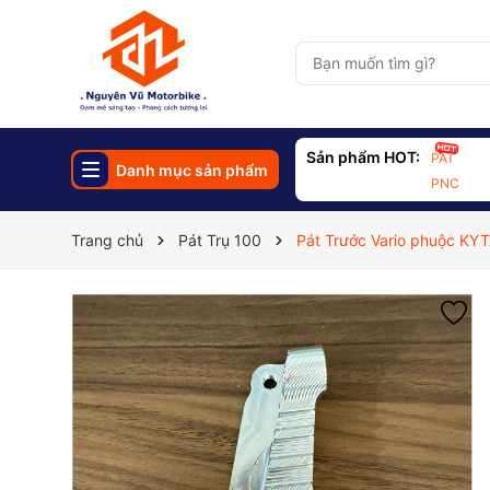
Sản phẩm HOT:
PAT
Danh mục sản phẩm
PNC
Trang chủ
Pát Trụ 100
Pát Trước Vario phuộc KY