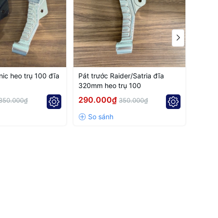
nic heo trụ 100 đĩa
Pát trước Raider/Satria đĩa
Pát t
320mm heo trụ 100
hoặc 
290.000₫
250.
350.000₫
350.000₫