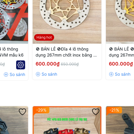
Hàng hot
 lỗ thông
🚫 BÁN LẺ 🚫Đĩa 4 lỗ thông
🚫 BÁN LẺ 🚫
 NVM mẫu k6
dụng 267mm chốt inox bằng 4
dụng 267mm 
lỗ màu Vàng nhạt
lỗ màu Vàng
600.000₫
600.000₫
00₫
650.000₫
K – 260MM / 267MM DISC – 100MM CALIPER MOUNT (CENTER-T
N
r
Honda Vario / Click
equipped with
KYTA forks
, compatible with
26
g bolts is
100mm
).
-29%
-21%
t ensures
perfect disc-to-caliper alignment
, providing smooth, stabl
oved stopping power and a
clean, aggressive Racing-Thai look
.