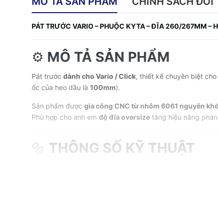
MÔ TẢ SẢN PHẨM
CHÍNH SÁCH ĐỔI 
PÁT TRƯỚC VARIO – PHUỘC KYTA – ĐĨA 260/267MM – 
⚙️
MÔ TẢ SẢN PHẨM
Pát trước
dành cho Vario / Click
, thiết kế chuyên biệt ch
ốc của heo dầu là
100mm
).
Sản phẩm được
gia công CNC từ nhôm 6061 nguyên khố
Phù hợp cho anh em
độ đĩa oversize
tăng hiệu năng pha
🔩
THÔNG SỐ KỸ THUẬT
Dòng xe:
Honda Vario / Click 125 / 150 / 160
Loại phuộc:
KYTA
Size đĩa:
260mm hoặc 267mm