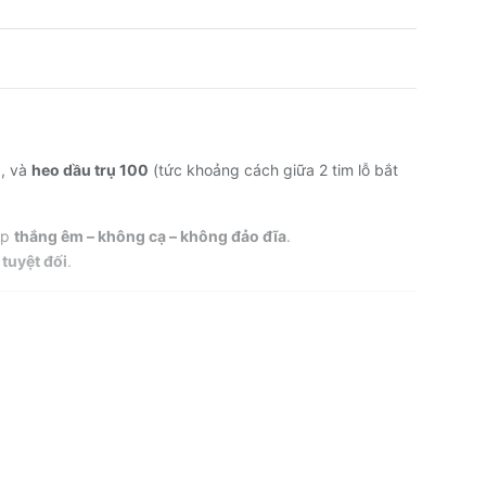
m
, và
heo dầu trụ 100
(tức khoảng cách giữa 2 tim lỗ bắt
úp
thắng êm – không cạ – không đảo đĩa
.
 tuyệt đối
.