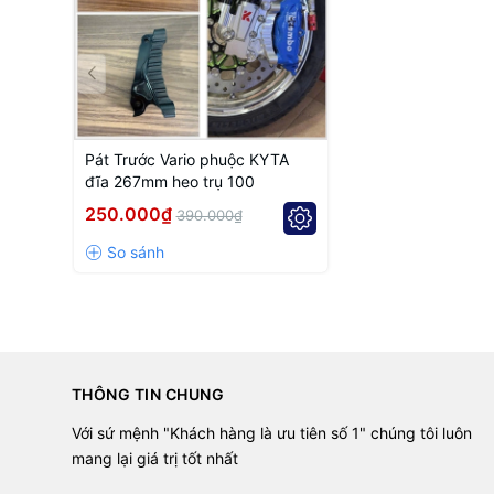
✅ Fits most
100mm calipers
such as Adelin, Frando, B
✅ Stylish
Racing-Thai appearance
– sporty and functi
🏍️
COMPATIBILITY
Honda
Vario 125 / 150 / 160
Pát Trước Vario phuộc KYTA
đĩa 267mm heo trụ 100
Honda
Click 125i / 150i
250.000₫
390.000₫
Designed for
KYTA forks
Suitable for
100mm calipers
(100mm bolt spacing)
Works with
260mm or 267mm brake discs
Colors:
Black / Silver / Grey (depending on batch)
THÔNG TIN CHUNG
Installation:
Direct bolt-on fit – no modifications requi
Với sứ mệnh "Khách hàng là ưu tiên số 1" chúng tôi luôn
mang lại giá trị tốt nhất