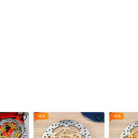
o
ắng đều hai má
ênh
o mini, 81 Racing...
-8%
-8%