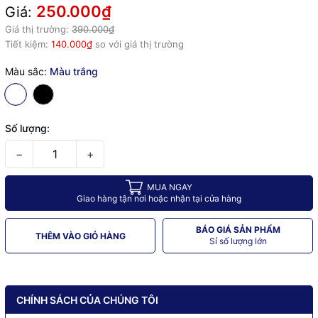
250.000₫
Giá:
Giá thị trường:
390.000₫
Tiết kiệm:
140.000₫
so với giá thị trường
Màu sắc:
Màu trắng
Số lượng:
−
+
MUA NGAY
Giao hàng tận nơi hoặc nhận tại cửa hàng
BÁO GIÁ SẢN PHẨM
THÊM VÀO GIỎ HÀNG
Sỉ số lượng lớn
CHÍNH SÁCH CỦA CHÚNG TÔI