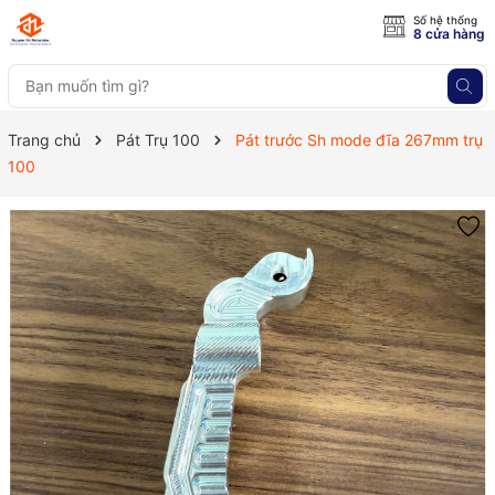
Số hệ thống
8 cửa hàng
Trang chủ
Pát Trụ 100
Pát trước Sh mode đĩa 267mm trụ
100