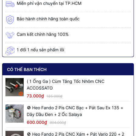
Miễn phí vận chuyển tại TP.HCM
Bảo hành chính hãng toàn quốc
Cam kết chính hãng 100%
1 đổi 1 nếu sản phẩm lỗi
CÓ THỂ BẠN THÍCH
( 1 Ống Ga ) Cùm Tăng Tốc Nhôm CNC
ACCOSSATO
73.000₫
135.000₫
🚫 Heo Fando 2 Pis CNC Bạc + Pát Sau Ex 135 +
Dây Dầu Đen + 2 Ốc Salaya
600.000₫
804.000₫
🚫 Heo Fando 2 Pis CNC Xám + Pát Vario 220 + 2