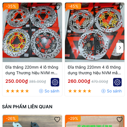
-35%
-45%
Cần sử dụng đúng
đĩa 267mm
và heo chuẩn
trụ 100mm
để
đạt hiệu quả tối ưu.
Nên lắp đặt bởi thợ có kinh nghiệm để canh chuẩn và đảm
bảo an toàn.
Đĩa thắng 220mm 4 lỗ thông
Đĩa thắng 220mm 4 lỗ thông
dụng Thương hiệu NVM mẫu
dụng thương hiệu NVM mẫu
k7
k6
250.000₫
260.000₫
385.000₫
470.000₫
SẢN PHẨM LIÊN QUAN
-26%
-29%