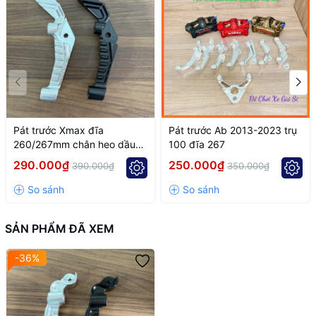
Pát trước Xmax đĩa
Pát trước Ab 2013-2023 trụ
260/267mm chân heo dầu
100 đĩa 267
trụ 100mm
290.000₫
250.000₫
390.000₫
350.000₫
SẢN PHẨM ĐÃ XEM
-36%