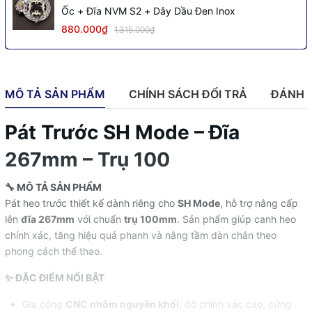
Ốc + Đĩa NVM S2 + Dây Dầu Đen Inox
880.000₫
1.315.000₫
MÔ TẢ SẢN PHẨM
CHÍNH SÁCH ĐỔI TRẢ
ĐÁNH 
Pát Trước SH Mode – Đĩa
267mm – Trụ 100
🔧 MÔ TẢ SẢN PHẨM
Pát heo trước thiết kế dành riêng cho
SH Mode
, hỗ trợ nâng cấp
lên
đĩa 267mm
với chuẩn
trụ 100mm
. Sản phẩm giúp canh heo
chính xác, tăng hiệu quả phanh và nâng tầm dàn chân theo
phong cách thể thao.
✨ ĐẶC ĐIỂM NỔI BẬT
Gia công
CNC nhôm nguyên khối
, độ chính xác cao, cứng