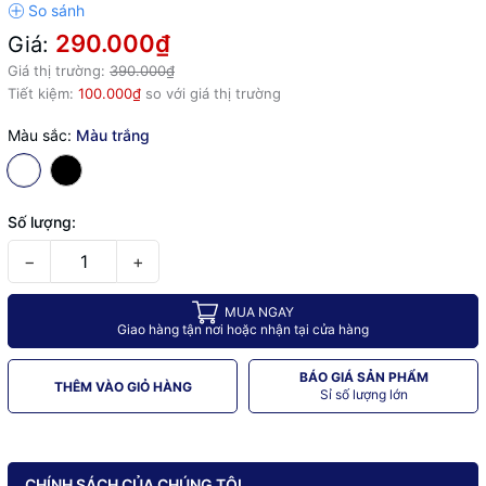
290.000₫
Giá:
Giá thị trường:
390.000₫
Tiết kiệm:
100.000₫
so với giá thị trường
Màu sắc:
Màu trắng
Số lượng:
−
+
MUA NGAY
Giao hàng tận nơi hoặc nhận tại cửa hàng
BÁO GIÁ SẢN PHẨM
THÊM VÀO GIỎ HÀNG
Sỉ số lượng lớn
CHÍNH SÁCH CỦA CHÚNG TÔI