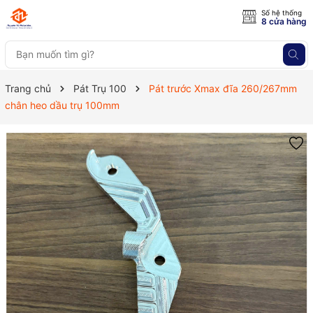
Số hệ thống
8 cửa hàng
Trang chủ
Pát Trụ 100
Pát trước Xmax đĩa 260/267mm
chân heo dầu trụ 100mm