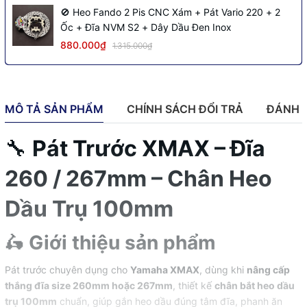
🚫 Heo Fando 2 Pis CNC Xám + Pát Vario 220 + 2
Ốc + Đĩa NVM S2 + Dây Dầu Đen Inox
880.000₫
1.315.000₫
MÔ TẢ SẢN PHẨM
CHÍNH SÁCH ĐỔI TRẢ
ĐÁNH 
🔧
Pát Trước XMAX – Đĩa
260 / 267mm – Chân Heo
Dầu Trụ 100mm
🛵
Giới thiệu sản phẩm
Pát trước chuyên dụng cho
Yamaha XMAX
, dùng khi
nâng cấp
thắng đĩa size 260mm hoặc 267mm
, thiết kế
chân bắt heo dầu
trụ 100mm
chuẩn, giúp gắn heo dầu đúng tâm đĩa, phanh ăn