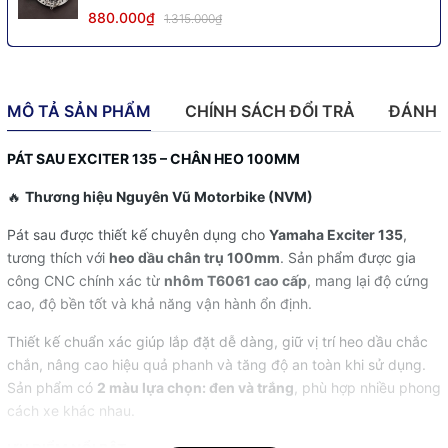
880.000₫
1.315.000₫
MÔ TẢ SẢN PHẨM
CHÍNH SÁCH ĐỔI TRẢ
ĐÁNH 
PÁT SAU EXCITER 135 – CHÂN HEO 100MM
🔥
Thương hiệu Nguyên Vũ Motorbike (NVM)
Pát sau được thiết kế chuyên dụng cho
Yamaha Exciter 135
,
tương thích với
heo dầu chân trụ 100mm
. Sản phẩm được gia
công CNC chính xác từ
nhôm T6061 cao cấp
, mang lại độ cứng
cao, độ bền tốt và khả năng vận hành ổn định.
Thiết kế chuẩn xác giúp lắp đặt dễ dàng, giữ vị trí heo dầu chắc
chắn, nâng cao hiệu quả phanh và tăng độ an toàn khi sử dụng.
Sản phẩm có
2 màu lựa chọn: đen và trắng
, phù hợp nhiều phong
cách xe khác nhau.