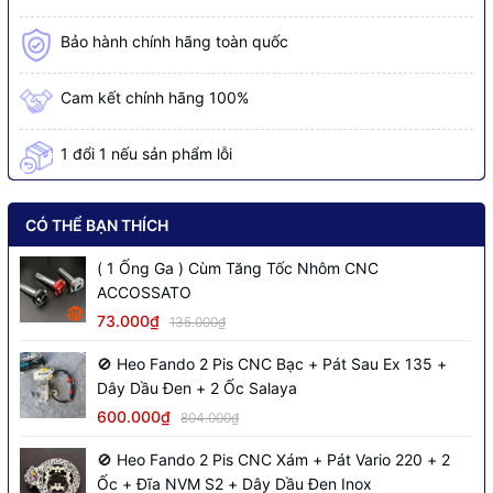
Bảo hành chính hãng toàn quốc
Cam kết chính hãng 100%
1 đổi 1 nếu sản phẩm lỗi
CÓ THỂ BẠN THÍCH
( 1 Ống Ga ) Cùm Tăng Tốc Nhôm CNC
ACCOSSATO
73.000₫
135.000₫
🚫 Heo Fando 2 Pis CNC Bạc + Pát Sau Ex 135 +
Dây Dầu Đen + 2 Ốc Salaya
600.000₫
804.000₫
🚫 Heo Fando 2 Pis CNC Xám + Pát Vario 220 + 2
Ốc + Đĩa NVM S2 + Dây Dầu Đen Inox