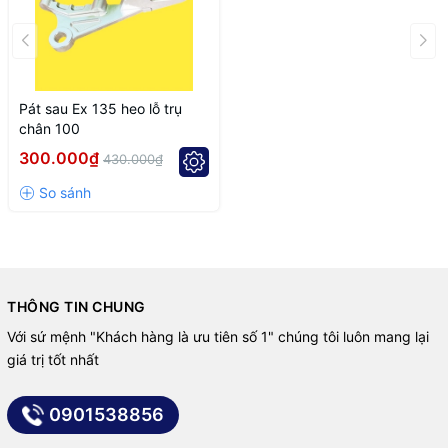
Brand: Nguyen Vu Motorbike (NVM)
CUSTOM CNC SERVICES
✔ Custom CNC machining available
Pát sau Ex 135 heo lỗ trụ
✔ Small & large quantity production
chân 100
✔ High precision processing
300.000₫
430.000₫
✔ Competitive pricing
✔ Fast delivery support
THÔNG TIN CHUNG
Với sứ mệnh "Khách hàng là ưu tiên số 1" chúng tôi luôn mang lại
giá trị tốt nhất
0901538856