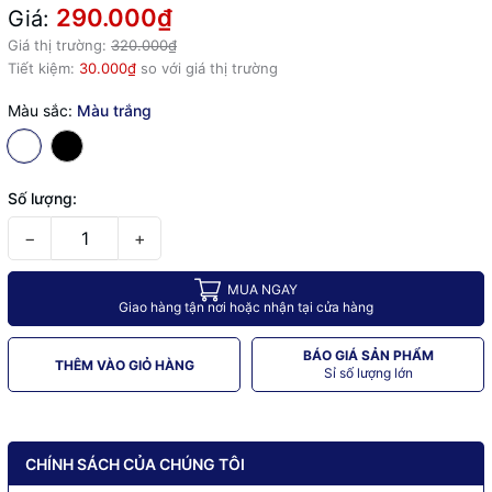
290.000₫
Giá:
Giá thị trường:
320.000₫
Tiết kiệm:
30.000₫
so với giá thị trường
Màu sắc:
Màu trắng
Số lượng:
−
+
MUA NGAY
Giao hàng tận nơi hoặc nhận tại cửa hàng
BÁO GIÁ SẢN PHẨM
THÊM VÀO GIỎ HÀNG
Sỉ số lượng lớn
CHÍNH SÁCH CỦA CHÚNG TÔI