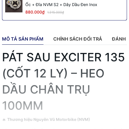
Ốc + Đĩa NVM S2 + Dây Dầu Đen Inox
880.000₫
1.315.000₫
MÔ TẢ SẢN PHẨM
CHÍNH SÁCH ĐỔI TRẢ
ĐÁNH 
PÁT SAU EXCITER 135
(CỐT 12 LY) – HEO
DẦU CHÂN TRỤ
100MM
🔥
Thương hiệu Nguyên Vũ Motorbike (NVM)