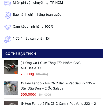
Miễn phí vận chuyển tại TP.HCM
Bảo hành chính hãng toàn quốc
Cam kết chính hãng 100%
1 đổi 1 nếu sản phẩm lỗi
CÓ THỂ BẠN THÍCH
( 1 Ống Ga ) Cùm Tăng Tốc Nhôm CNC
ACCOSSATO
73.000₫
135.000₫
🚫 Heo Fando 2 Pis CNC Bạc + Pát Sau Ex 135 +
Dây Dầu Đen + 2 Ốc Salaya
600.000₫
804.000₫
🚫 Heo Fando 2 Pis CNC Xám + Pát Vario 220 + 2