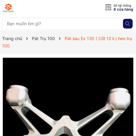
Số hệ thống
8 cửa hàng
Trang chủ
Pát Trụ 100
Pát sau Ex 135 ( Cốt 12 li ) heo trụ
100