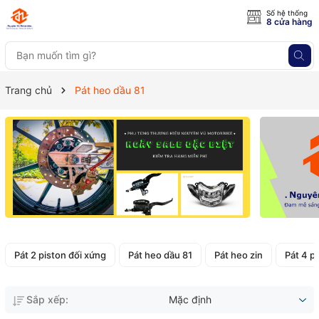
Số hệ thống
8 cửa hàng
Trang chủ
Pát heo dầu 81
Pát 2 piston đối xứng
Pát heo dầu 81
Pát heo zin
Pát 4 pi
Sắp xếp:
Mặc định