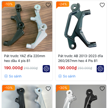
-10%
-24%
Pát trước YAZ đĩa 220mm
Pát trước AB 2013-2023 đĩa
heo dầu 4 pis 81
260/267mm heo 4 Pis 81
190.000₫
190.000₫
210.000₫
250.000₫
-10%
-30%