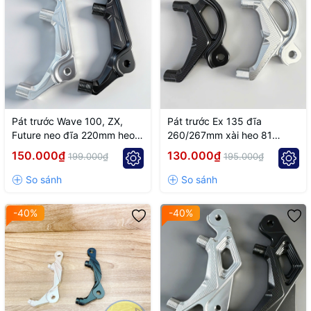
Pát trước Wave 100, ZX,
Pát trước Ex 135 đĩa
Future neo đĩa 220mm heo 4
260/267mm xài heo 81
Piston 81
Racing
150.000₫
130.000₫
199.000₫
195.000₫
-40%
-40%