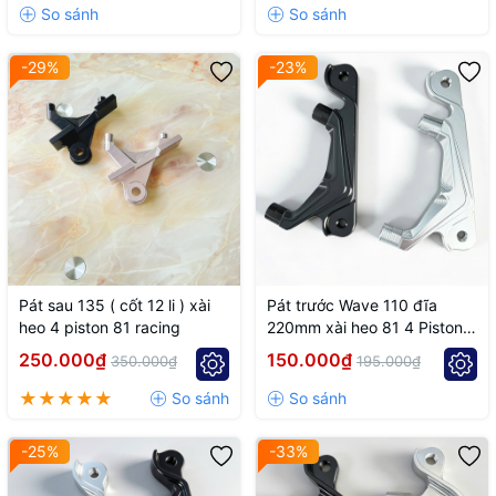
-29%
-23%
Pát sau 135 ( cốt 12 li ) xài
Pát trước Wave 110 đĩa
heo 4 piston 81 racing
220mm xài heo 81 4 Piston
đối xứng
250.000₫
150.000₫
350.000₫
195.000₫
-25%
-33%