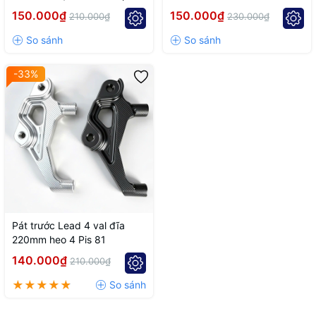
81 racing
Racing
150.000₫
150.000₫
210.000₫
230.000₫
-33%
Pát trước Lead 4 val đĩa
220mm heo 4 Pis 81
140.000₫
210.000₫