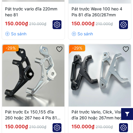
Pát trước vario đĩa 220mm
Pát trước Wave 100 heo 4
heo 81
Pis 81 đĩa 260/267mm
150.000₫
150.000₫
210.000₫
210.000₫
-29%
-29%
Pát trước Ex 150,155 đĩa
Pát trước Vario, Click, Vision
260 hoặc 267 heo 4 Pis 81
đĩa 260 hoặc 267mm heo 4
racing
Pis 81
150.000₫
150.000₫
210.000₫
210.000₫