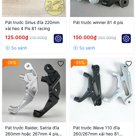
Pát trước Sirius đĩa 220mm
Pát trước winner 81 4 pis
xài heo 4 Pis 81 racing
125.000₫
150.000₫
210.000₫
250.000₫
-29%
-35%
Pát trước Raider, Satria đĩa
Pát trước Wave 110 đĩa
260mm hoặc 267mm 4 pis
260/267mm xài heo 81