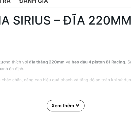
TRẢ
ĐÁNH GIÁ
 SIRIUS – ĐĨA 220MM 
 tương thích với
đĩa thắng 220mm
và
heo dầu 4 piston 81 Racing
. 
hanh ổn định.
dầu chắc chắn, nâng cao hiệu quả phanh và tăng độ an toàn khi sử d
Xem thêm