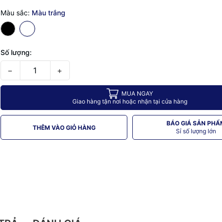
Màu sắc:
Màu trắng
Số lượng:
−
+
MUA NGAY
Giao hàng tận nơi hoặc nhận tại cửa hàng
BÁO GIÁ SẢN PHẨ
THÊM VÀO GIỎ HÀNG
Sỉ số lượng lớn