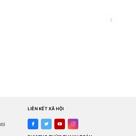
ustomer requirements:
LIÊN KẾT XÃ HỘI
:
30)