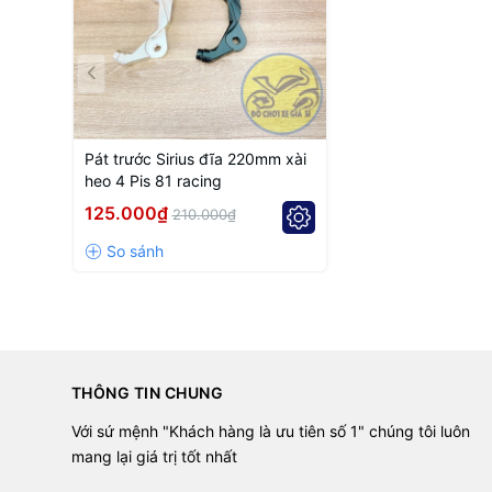
Brake Disc Size: 220mm
Caliper: 81 Racing 4-Piston
Color Options: Black / White
Brand: Nguyen Vu Motorbike (NVM)
Pát trước Sirius đĩa 220mm xài
CUSTOM CNC MACHININ
heo 4 Pis 81 racing
125.000₫
210.000₫
In addition to ready-made products,
Nguyen Vu Motorbi
✔ Custom one-off CNC parts production
✔ Small-batch and large-scale manufacturing
✔ Machining based on drawings or samples
✔ High precision and premium finishing quality
✔ Competitive market pricing
THÔNG TIN CHUNG
✔ Guaranteed quality and on-time delivery
Với sứ mệnh "Khách hàng là ưu tiên số 1" chúng tôi luôn
📞 Contact us for consultation and detailed quotations fo
mang lại giá trị tốt nhất