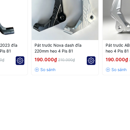
 positioning, improved braking efficiency, and enhanced riding safety.
s.
-2023 đĩa
Pát trước Nova dash đĩa
Pát trước A
Pis 81
220mm heo 4 Pis 81
heo 4 Pis 81
190.000₫
190.000₫
0₫
210.000₫
ONS