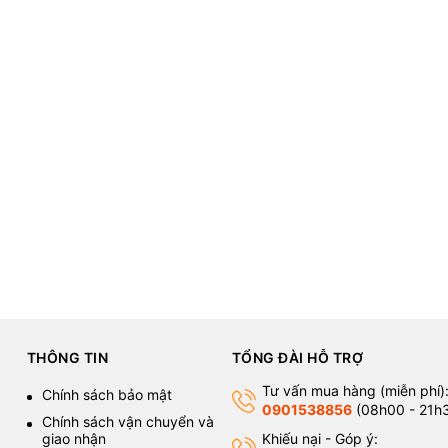
G SERVICES
ke (NVM)
also offers custom CNC machining services according to c
THÔNG TIN
TỔNG ĐÀI HỖ TRỢ
Tư vấn mua hàng (miễn phí)
Chính sách bảo mật
r custom CNC machining orders.
0901538856
(08h00 - 21h
Chính sách vận chuyển và
giao nhận
Khiếu nại - Góp ý: