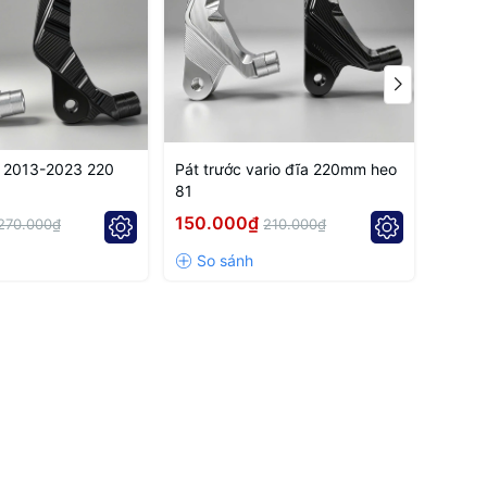
 The product is available in
two color options: black and
B 2013-2023 220
Pát trước vario đĩa 220mm heo
Pát t
81
81 đĩ
150.000₫
150.
270.000₫
210.000₫