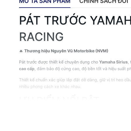
MÔ TẢ SẢN PHẨM
CHÍNH SÁCH ĐỔI 
PÁT TRƯỚC YAMAHA
RACING
🔥
Thương hiệu Nguyên Vũ Motorbike (NVM)
Pát trước được thiết kế chuyên dụng cho
Yamaha Sirius
,
cao cấp
, đảm bảo độ cứng cao, độ bền tốt và hiệu suất p
Thiết kế chuẩn xác giúp lắp đặt dễ dàng, giữ vị trí heo 
nhiều phong cách xe khác nhau.
ƯU ĐIỂM NỔI BẬT
✅ Gia công CNC từ nhôm T6061 cao cấp.
✅ Thiết kế dành cho Yamaha Sirius.
✅ Hỗ trợ đĩa thắng 220mm.