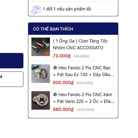
1 đổi 1 nếu sản phẩm lỗi
CÓ THỂ BẠN THÍCH
( 1 Ống Ga ) Cùm Tăng Tốc
Nhôm CNC ACCOSSATO
73.000₫
135.000₫
🚫 Heo Fando 2 Pis CNC Bạc
+ Pát Sau Ex 135 + Dây Dầu
M
Đen + 2 Ốc Salaya
600.000₫
804.000₫
🚫 Heo Fando 2 Pis CNC Xám
+ Pát Vario 220 + 2 Ốc + Đĩa
NVM S2 + Dây Dầu Đen Inox
880.000₫
1.315.000₫