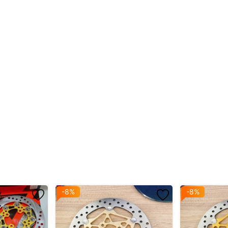
-8%
-8%
HEO YÊU CẦU