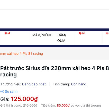
MÂM/NIỀNG
CĂM/
HEO ĐẦU XE
PHUỘC XE
ỐC
ĐÙM
MÁY
MÁY
MÁ
0mm xài heo 4 Pis 81 racing
Pát trước Sirius đĩa 220mm xài heo 4 Pis 
racing
Thương hiệu:
Đang cập nhật
|
Tình trạng:
Còn hàng
125.000₫
Giá:
Giá thị trường:
210.000₫
Tiết kiệm:
85.000₫
so với giá thị trường