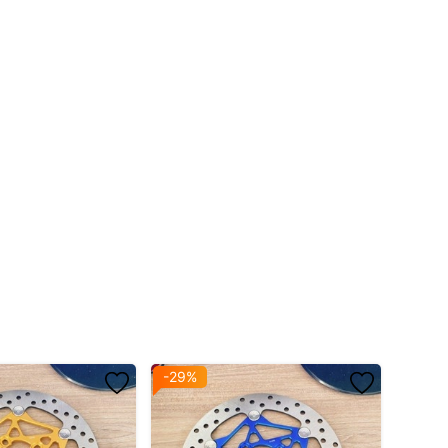
-29%
-13%