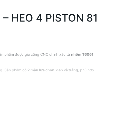
– HEO 4 PISTON 81
Sản phẩm được gia công CNC chính xác từ
nhôm T6061
ụng. Sản phẩm có
2 màu lựa chọn: đen và trắng
, phù hợp