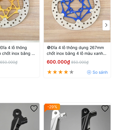
Đĩa 4 lỗ thông
🚫Đĩa 4 lỗ thông dụng 267mm
🚫Đĩa
chốt inox bằng 4
chốt inox bằng 4 lỗ màu xanh
Xanh 
 đồng
dương
600.000₫
450.
650.000₫
850.000₫
AHA SIRIUS –
-29%
-29%
4-piston caliper
. The product is precision CNC-machined