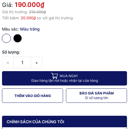
190.000₫
Giá:
Giá thị trường:
210.000₫
Tiết kiệm:
20.000₫
so với giá thị trường
Màu sắc:
Màu trắng
Số lượng:
−
+
MUA NGAY
Giao hàng tận nơi hoặc nhận tại cửa hàng
BÁO GIÁ SẢN PHẨM
THÊM VÀO GIỎ HÀNG
Sỉ số lượng lớn
CHÍNH SÁCH CỦA CHÚNG TÔI