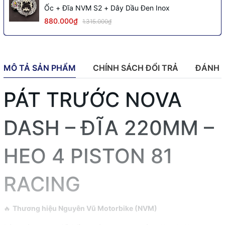
Ốc + Đĩa NVM S2 + Dây Dầu Đen Inox
880.000₫
1.315.000₫
MÔ TẢ SẢN PHẨM
CHÍNH SÁCH ĐỔI TRẢ
ĐÁNH 
PÁT TRƯỚC NOVA
DASH – ĐĨA 220MM –
HEO 4 PISTON 81
RACING
🔥
Thương hiệu Nguyên Vũ Motorbike (NVM)