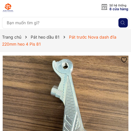
Số hệ thống
8 cửa hàng
Trang chủ
Pát heo dầu 81
Pát trước Nova dash đĩa
220mm heo 4 Pis 81