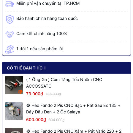
Miễn phí vận chuyển tại TP.HCM
Bảo hành chính hãng toàn quốc
Cam kết chính hãng 100%
1 đổi 1 nếu sản phẩm lỗi
CÓ THỂ BẠN THÍCH
( 1 Ống Ga ) Cùm Tăng Tốc Nhôm CNC
ACCOSSATO
73.000₫
135.000₫
🚫 Heo Fando 2 Pis CNC Bạc + Pát Sau Ex 135 +
Dây Dầu Đen + 2 Ốc Salaya
600.000₫
804.000₫
🚫 Heo Fando 2 Pis CNC Xám + Pát Vario 220 + 2