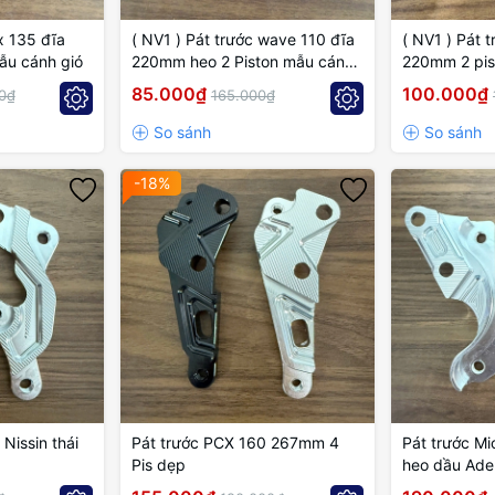
( NV1 ) Pát trước wave 110 đĩa
( NV1 ) Pát 
ẫu cánh gió
220mm heo 2 Piston mẫu cánh
220mm 2 pis
gió
cánh gió
85.000₫
100.000₫
0₫
165.000₫
-18%
 Nissin thái
Pát trước PCX 160 267mm 4
Pát trước M
Pis dẹp
heo dầu Ade