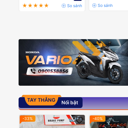
TAY THẮNG
Nổi bật
-33%
-40%