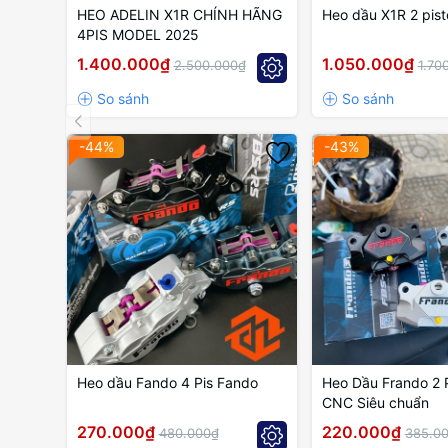
HEO ADELIN X1R CHÍNH HÃNG
Heo dầu X1R 2 pist
4PIS MODEL 2025
1.400.000₫
1.050.000₫
2.500.000₫
1.70
-44%
-43%
Heo dầu Fando 4 Pis Fando
Heo Dầu Frando 2 
CNC Siêu chuẩn
270.000₫
220.000₫
480.000₫
385.0