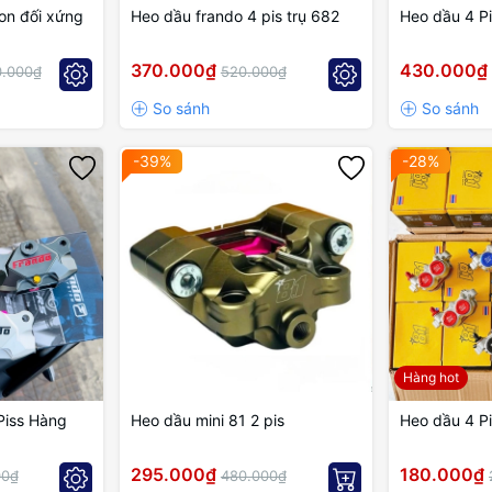
on đối xứng
Heo dầu frando 4 pis trụ 682
Heo dầu 4 Pi
370.000₫
430.000₫
0.000₫
520.000₫
-39%
-28%
Hàng hot
Piss Hàng
Heo dầu mini 81 2 pis
Heo dầu 4 Pi
295.000₫
180.000₫
00₫
480.000₫