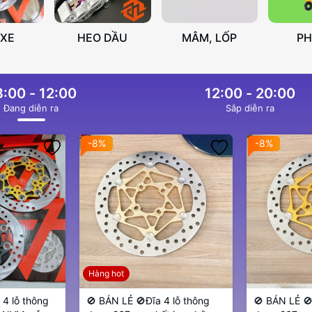
 XE
HEO DẦU
MÂM, LỐP
P
:00 - 12:00
12:00 - 20:00
Ðang diễn ra
Sắp diễn ra
-8%
-8%
Hàng hot
4 lỗ thông
🚫 BÁN LẺ 🚫Đĩa 4 lỗ thông
🚫 BÁN LẺ 🚫