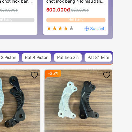
chốt inox bằng
chốt inox bằng 4 lỗ màu xanh
ng đồng
dương
600.000₫
650.000₫
850.000₫
ết hàng
Hết hàng
 2 Piston
Pát 4 Piston
Pát heo zin
Pát 81 Mini
-35%
-38%