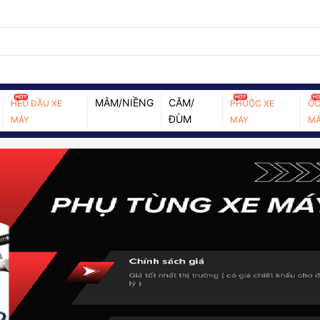
MÂM/NIỀNG
CĂM/
HEO ĐẦU XE
PHUỘC XE
ỐC
ĐÙM
MÁY
MÁY
MÁ