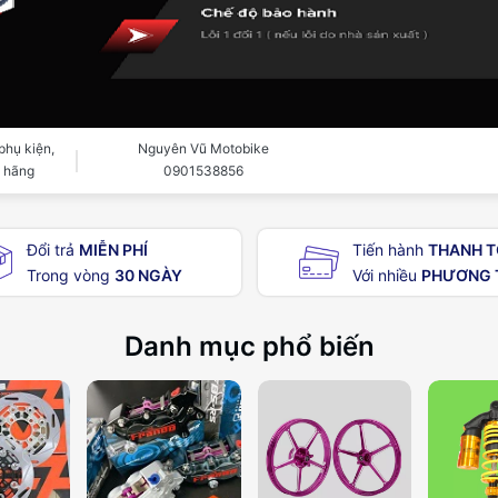
phụ kiện,
Nguyên Vũ Motobike
h hãng
0901538856
Đổi trả
MIỄN PHÍ
Tiến hành
THANH 
Trong vòng
30 NGÀY
Với nhiều
PHƯƠNG 
Danh mục phổ biến