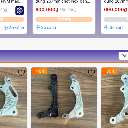
u NVM mẫu
dụng 267mm chốt inox bằng
dụng 267mm 
4 lỗ màu Vàng nhạt
4 lỗ màu Và
600.000₫
600.000₫
000₫
650.000₫
ng
Hết hàng
H
Pát
-48%
-35%