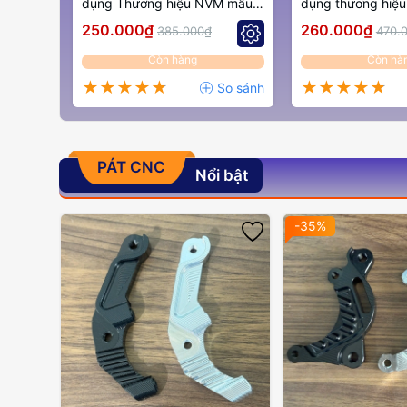
dụng Thương hiệu NVM mẫu
dụng thương hiệ
k7
k6
250.000₫
260.000₫
385.000₫
470.
Còn hàng
Còn hà
PÁT CNC
Nổi bật
-35%