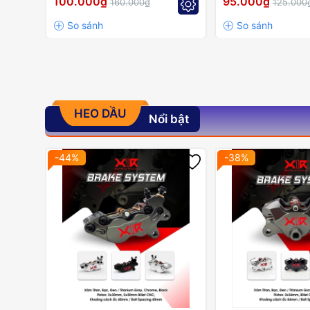
100.000₫
95.000₫
160.000₫
125.000
HEO DẦU
Nổi bật
-44%
-38%