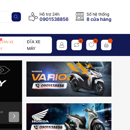
Hỗ trợ 24h
Số hệ thống
0901538856
8 cửa hàng
ĐĨA XE
0
0
/TÁN XE
MÁY
Y