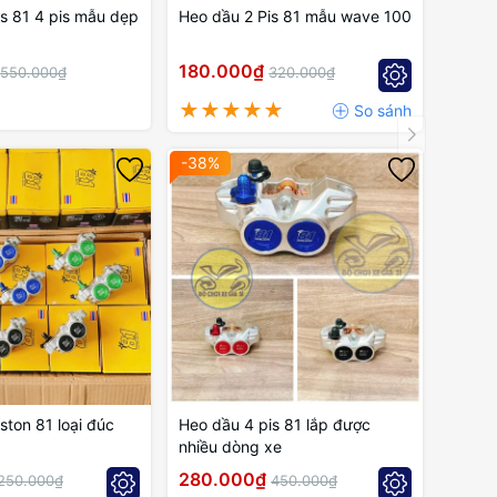
s 81 4 pis mẫu dẹp
Heo dầu 2 Pis 81 mẫu wave 100
180.000₫
550.000₫
320.000₫
-38%
ston 81 loại đúc
Heo dầu 4 pis 81 lắp được
nhiều dòng xe
280.000₫
250.000₫
450.000₫