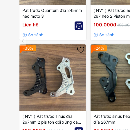
Pát trước Quantum đĩa 245mm
( NV1 ) Pát trước ex 135 đĩa
heo moto 3
267 heo 2 Piston m
Liên hệ
100.000₫
155.00
-38%
-24%
( NV1 ) Pát trước sirius đĩa
Pát trước sirius heo
267mm 2 pis ton đối xứng cánh
đĩa 267mm
gió