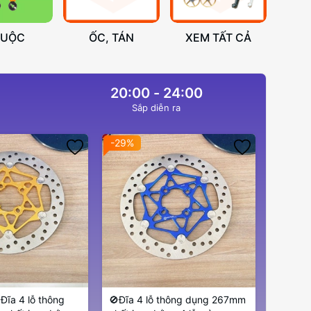
HUỘC
ỐC, TÁN
XEM TẤT CẢ
20:00 - 24:00
Sắp diễn ra
-29%
Đĩa 4 lỗ thông
🚫Đĩa 4 lỗ thông dụng 267mm