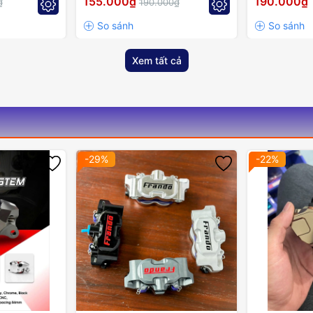
155.000₫
190.000₫
₫
190.000₫
Xem tất cả
-29%
-22%