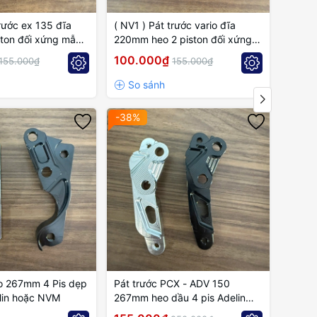
trước ex 135 đĩa
( NV1 ) Pát trước vario đĩa
( NV1 
ton đối xứng mẫu
220mm heo 2 piston đối xứng
mẫu cánh gió
100.000₫
100.
155.000₫
155.000₫
-38%
-18%
io 267mm 4 Pis dẹp
Pát trước PCX - ADV 150
Pát t
lin hoặc NVM
267mm heo dầu 4 pis Adelin
Phuộc
hoặc NVM
Adeli