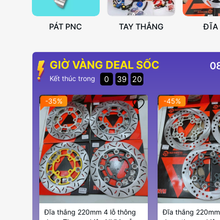
PÁT PNC
TAY THẮNG
ĐĨA
GIỜ VÀNG DEAL SỐC
08
0
39
17
Kết thúc trong
-35%
-45%
Đĩa thắng 220mm 4 lỗ thông
Đĩa thắng 220mm 