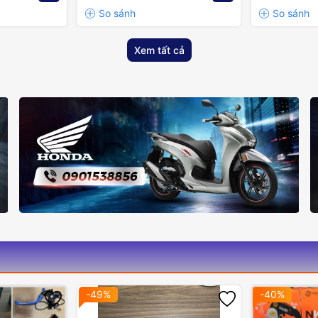
Xem tất cả
-49%
-40%