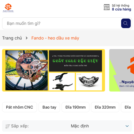
Số hệ thống
8 cửa hàng
Trang chủ
Fando - heo dầu xe máy
Pát nhôm CNC
Bao tay
Đĩa 190mm
Đĩa 320mm
Đĩa 
Sắp xếp:
Mặc định