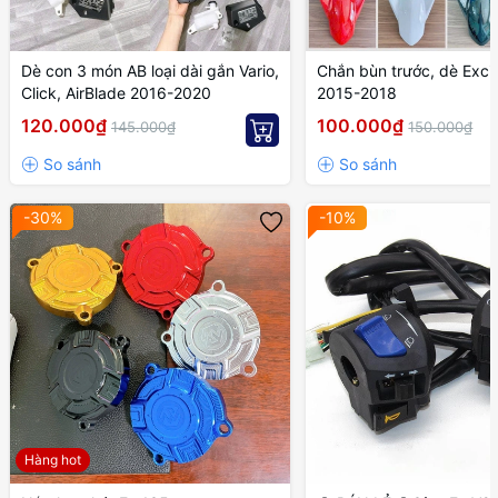
Dè con 3 món AB loại dài gắn Vario,
Chắn bùn trước, dè Exci
Click, AirBlade 2016-2020
2015-2018
120.000₫
100.000₫
145.000₫
150.000₫
-30%
-10%
Hàng hot