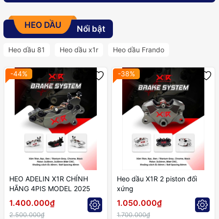
HEO DẦU
Nổi bật
Heo dầu 81
Heo dầu x1r
Heo dầu Frando
-44%
-38%
HEO ADELIN X1R CHÍNH
Heo dầu X1R 2 piston đối
HÃNG 4PIS MODEL 2025
xứng
1.400.000₫
1.050.000₫
2.500.000₫
1.700.000₫