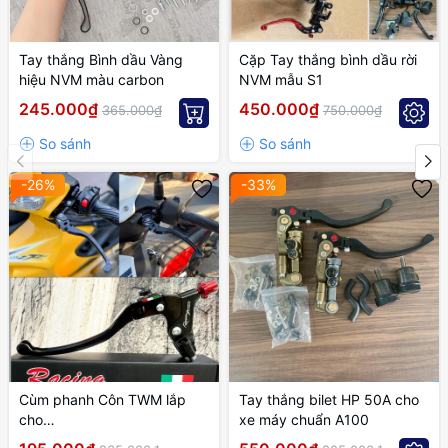
Tay thắng Bình dầu Vàng
Cặp Tay thắng bình dầu rời
hiệu NVM màu carbon
NVM mẫu S1
245.000₫
450.000₫
365.000₫
750.000₫
-26%
-33%
Cùm phanh Côn TWM lắp
Tay thắng bilet HP 50A cho
cho
xe máy chuẩn A100
EXCITER,WINNER,SONIC,