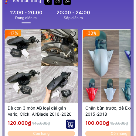
Kết thúc trong
6
35
21
12:00 - 20:00
20:00 - 24:00
Ðang diễn ra
Sắp diễn ra
-17%
-33%
Dè con 3 món AB loại dài gắn
Chắn bùn trước, dè Excit
Vario, Click, AirBlade 2016-2020
2015-2018
120.000₫
100.000₫
145.000₫
150.000₫
Còn hàng
Còn hàng