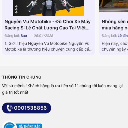
Nguyên Vũ Motobike - Đồ Chơi Xe Máy
Nhông sên d
Racing Sỉ Lẻ Chất Lượng Cao Tại Việt
mua hãng nà
Nam
Đăng bởi:
Bảo
09/04/2025
Đăng bởi:
Lê tấ
1. Giới Thiệu Nguyên Vũ Motobike Nguyên Vũ
Hiện nay, các
Motobike là thương hiệu chuyên cung cấp các
chuyển ngày c
linh kiện phụ tùng xe...
dòng máy khá
THÔNG TIN CHUNG
Với sứ mệnh "Khách hàng là ưu tiên số 1" chúng tôi luôn mang lại
giá trị tốt nhất
0901538856