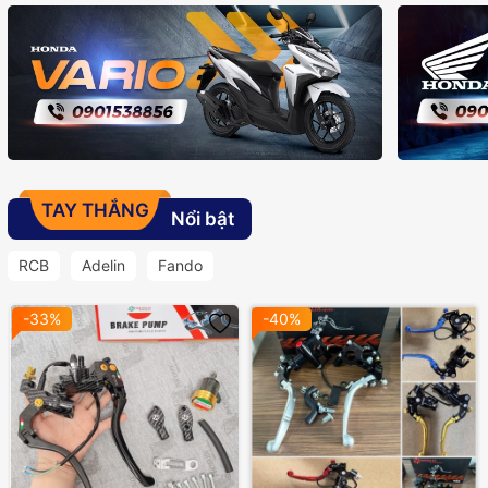
TAY THẮNG
Nổi bật
RCB
Adelin
Fando
-33%
-40%