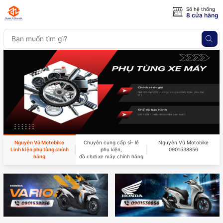
Số hệ thống
8 cửa hàng
Nguyên Vũ Motobike
Chuyên cung cấp sỉ- lẻ
Nguyên Vũ Motobike
Linh kiện phụ tùng chính
phụ kiện,
0901538856
hãng
đồ chơi xe máy chính hãng