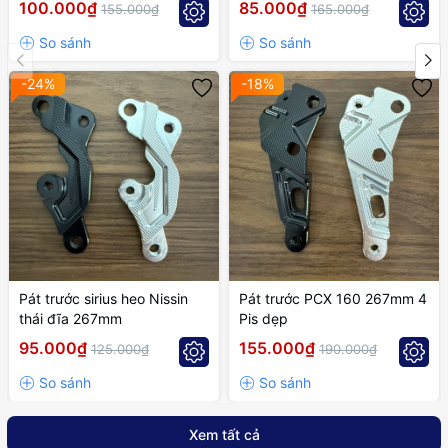
100.000₫
85.000₫
155.000₫
165.000₫
-24%
-18%
Pát trước sirius heo Nissin
Pát trước PCX 160 267mm 4
thái đĩa 267mm
Pis dẹp
95.000₫
155.000₫
125.000₫
190.000₫
Xem tất cả