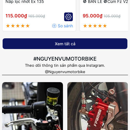
Nắp lọc nhớt Ex 135
🚫 BÁN LẺ 🚫Cùm Fz V2 P
115.000₫
95.000₫
165.000₫
105.000₫
Xem tất cả
#NGUYENVUMOTORBIKE
Theo dõi thông tin sản phẩm qua Instagram.
@Nguyenvumotorbike