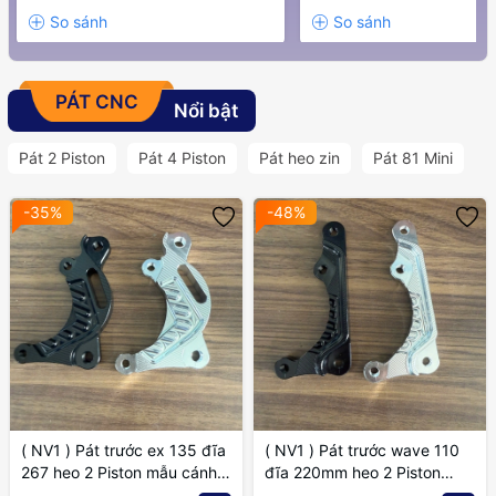
PÁT CNC
Nổi bật
Pát 2 Piston
Pát 4 Piston
Pát heo zin
Pát 81 Mini
-35%
-48%
( NV1 ) Pát trước ex 135 đĩa
( NV1 ) Pát trước wave 110
267 heo 2 Piston mẫu cánh
đĩa 220mm heo 2 Piston
gió
mẫu cánh gió