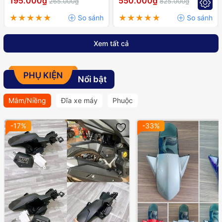
195.000₫
550.000₫
265.000₫
825.000₫
RAIDER,..
Xem tất cả
PHỤ KIỆN
Nổi bật
Mâm/Niềng
Đĩa xe máy
Phuộc
-17%
-33%