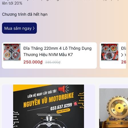
lên tới 20%
Chương trình đã hết hạn
Mua sắm ngay ⧽
Đĩa Thắng 220mm 4 Lỗ Thông Dụng
Đĩa
Thương Hiệu NVM Mẫu K7
Thư
250.000₫
26
385.000₫