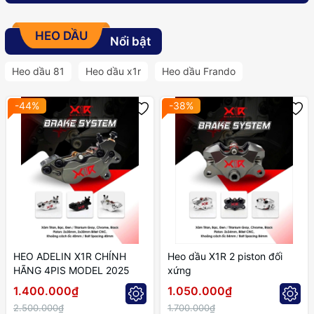
HEO DẦU
Nổi bật
Heo dầu 81
Heo dầu x1r
Heo dầu Frando
-44%
-38%
HEO ADELIN X1R CHÍNH
Heo dầu X1R 2 piston đối
HÃNG 4PIS MODEL 2025
xứng
1.400.000₫
1.050.000₫
2.500.000₫
1.700.000₫