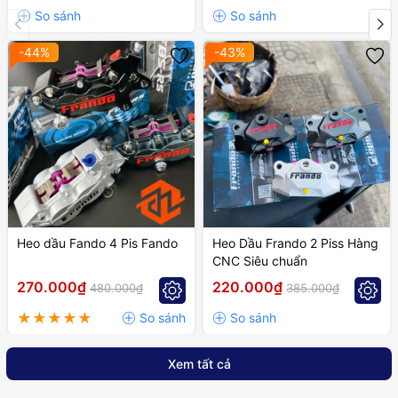
-44%
-43%
Heo dầu Fando 4 Pis Fando
Heo Dầu Frando 2 Piss Hàng
CNC Siêu chuẩn
270.000₫
220.000₫
480.000₫
385.000₫
Xem tất cả