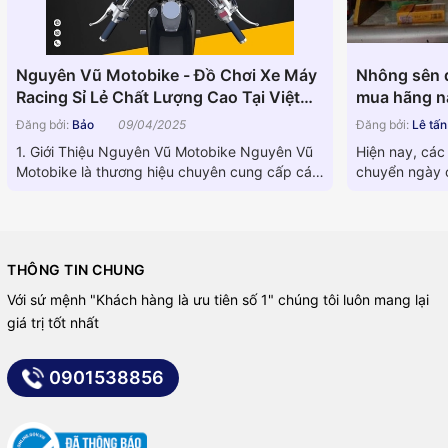
Nguyên Vũ Motobike - Đồ Chơi Xe Máy
Nhông sên d
Racing Sỉ Lẻ Chất Lượng Cao Tại Việt
mua hãng nà
Nam
Đăng bởi:
Bảo
09/04/2025
Đăng bởi:
Lê tấ
1. Giới Thiệu Nguyên Vũ Motobike Nguyên Vũ
Hiện nay, các
Motobike là thương hiệu chuyên cung cấp các
chuyển ngày c
linh kiện phụ tùng xe...
dòng máy khá
THÔNG TIN CHUNG
Với sứ mệnh "Khách hàng là ưu tiên số 1" chúng tôi luôn mang lại
giá trị tốt nhất
0901538856