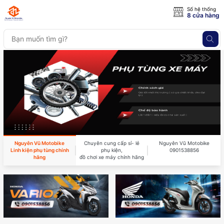
Số hệ thống
8 cửa hàng
Nguyên Vũ Motobike
Chuyên cung cấp sỉ- lẻ
Nguyên Vũ Motobike
Linh kiện phụ tùng chính
phụ kiện,
0901538856
hãng
đồ chơi xe máy chính hãng