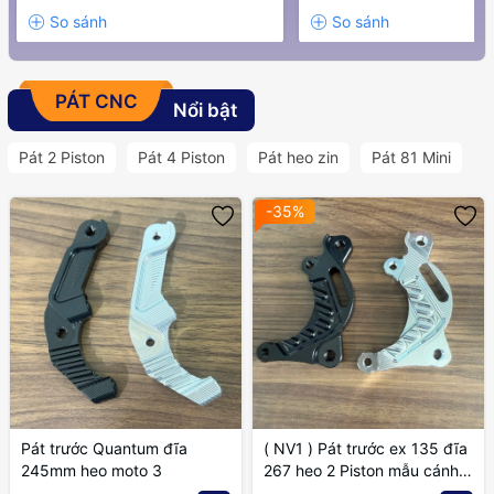
PÁT CNC
Nổi bật
Pát 2 Piston
Pát 4 Piston
Pát heo zin
Pát 81 Mini
-35%
Pát trước Quantum đĩa
( NV1 ) Pát trước ex 135 đĩa
245mm heo moto 3
267 heo 2 Piston mẫu cánh
gió