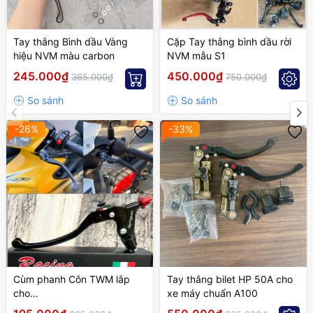
Tay thắng Bình dầu Vàng
Cặp Tay thắng bình dầu rời
hiệu NVM màu carbon
NVM mẫu S1
245.000₫
450.000₫
365.000₫
750.000₫
-26%
-33%
Cùm phanh Côn TWM lắp
Tay thắng bilet HP 50A cho
cho
xe máy chuẩn A100
EXCITER,WINNER,SONIC,