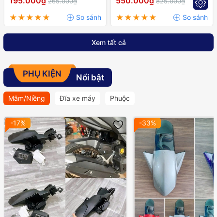
195.000₫
550.000₫
265.000₫
825.000₫
RAIDER,..
Xem tất cả
PHỤ KIỆN
Nổi bật
Mâm/Niềng
Đĩa xe máy
Phuộc
-17%
-33%