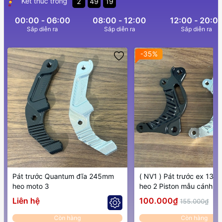
Kết thúc trong
2
49
17
00:00 - 06:00
08:00 - 12:00
12:00 - 20:0
Sắp diễn ra
Sắp diễn ra
Sắp diễn ra
-35%
Pát trước Quantum đĩa 245mm
( NV1 ) Pát trước ex 135 đĩa 267
heo moto 3
heo 2 Piston mẫu cánh gi
Liên hệ
100.000₫
155.000₫
Còn hàng
Còn hàng