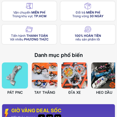
Vận chuyển
MIỄN PHÍ
Đổi trả
MIỄN PHÍ
Trong khu vực
TP.HCM
Trong vòng
30 NGÀY
Tiến hành
THANH TOÁN
100% HOÀN TIỀN
Với nhiều
PHƯƠNG THỨC
nếu sản phẩm lỗi
Danh mục phổ biến
PÁT PNC
TAY THẮNG
ĐĨA XE
HEO DẦU
GIỜ VÀNG DEAL SỐC