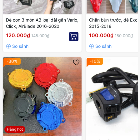
Dè con 3 món AB loại dài gắn Vario,
Chắn bùn trước, dè Exci
Click, AirBlade 2016-2020
2015-2018
120.000₫
100.000₫
145.000₫
150.000₫
-30%
-10%
Hàng hot