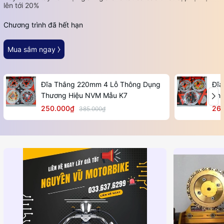
lên tới 20%
Chương trình đã hết hạn
Mua sắm ngay ⧽
Đĩa Thắng 220mm 4 Lỗ Thông Dụng
Đĩa
Thương Hiệu NVM Mẫu K7
Thư
250.000₫
26
385.000₫