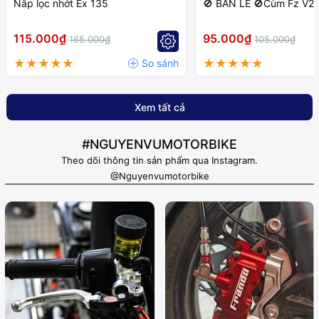
Nắp lọc nhớt Ex 135
🚫 BÁN LẺ 🚫Cùm Fz V2 P
115.000₫
95.000₫
165.000₫
105.000₫
Xem tất cả
#NGUYENVUMOTORBIKE
Theo dõi thông tin sản phẩm qua Instagram.
@Nguyenvumotorbike