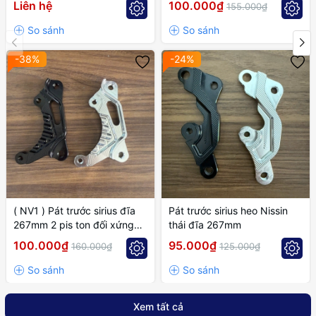
Liên hệ
100.000₫
155.000₫
-38%
-24%
( NV1 ) Pát trước sirius đĩa
Pát trước sirius heo Nissin
267mm 2 pis ton đối xứng
thái đĩa 267mm
cánh gió
100.000₫
95.000₫
160.000₫
125.000₫
Xem tất cả