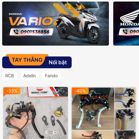
TAY THẮNG
Nổi bật
RCB
Adelin
Fando
-33%
-40%