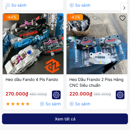
-44%
-43%
Heo dầu Fando 4 Pis Fando
Heo Dầu Frando 2 Piss Hàng
CNC Siêu chuẩn
270.000₫
220.000₫
480.000₫
385.000₫
Xem tất cả