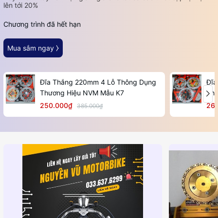
lên tới 20%
Chương trình đã hết hạn
Mua sắm ngay ⧽
Đĩa Thắng 220mm 4 Lỗ Thông Dụng
Đĩa
Thương Hiệu NVM Mẫu K7
Thư
250.000₫
26
385.000₫