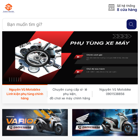
Số hệ thống
8 cửa hàng
Nguyên Vũ Motobike
Chuyên cung cấp sỉ- lẻ
Nguyên Vũ Motobike
Linh kiện phụ tùng chính
phụ kiện,
0901538856
hãng
đồ chơi xe máy chính hãng