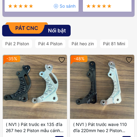
PÁT CNC
Nổi bật
Pát 2 Piston
Pát 4 Piston
Pát heo zin
Pát 81 Mini
-35%
-48%
( NV1 ) Pát trước ex 135 đĩa
( NV1 ) Pát trước wave 110
267 heo 2 Piston mẫu cánh
đĩa 220mm heo 2 Piston
gió
mẫu cánh gió