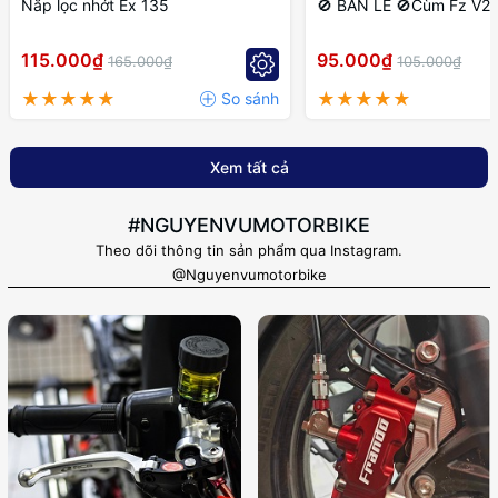
Nắp lọc nhớt Ex 135
🚫 BÁN LẺ 🚫Cùm Fz V2 P
115.000₫
95.000₫
165.000₫
105.000₫
Xem tất cả
#NGUYENVUMOTORBIKE
Theo dõi thông tin sản phẩm qua Instagram.
@Nguyenvumotorbike