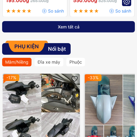
195.000₫
550.000₫
265.000₫
825.000₫
RAIDER,..
Xem tất cả
PHỤ KIỆN
Nổi bật
Mâm/Niềng
Đĩa xe máy
Phuộc
-17%
-33%