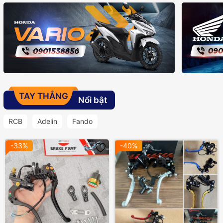
TAY THẮNG
Nổi bật
RCB
Adelin
Fando
-33%
-40%