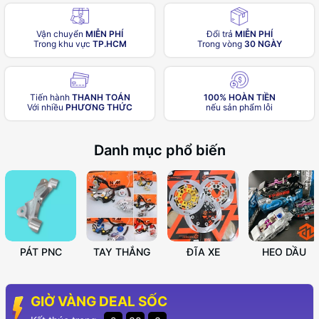
Vận chuyển
MIỄN PHÍ
Đổi trả
MIỄN PHÍ
Trong khu vực
TP.HCM
Trong vòng
30 NGÀY
Tiến hành
THANH TOÁN
100% HOÀN TIỀN
Với nhiều
PHƯƠNG THỨC
nếu sản phẩm lỗi
Danh mục phổ biến
PÁT PNC
TAY THẮNG
ĐĨA XE
HEO DẦU
GIỜ VÀNG DEAL SỐC