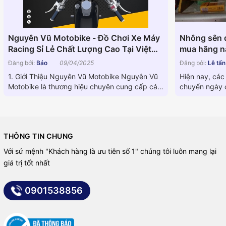
Nguyên Vũ Motobike - Đồ Chơi Xe Máy
Nhông sên d
Racing Sỉ Lẻ Chất Lượng Cao Tại Việt
mua hãng nà
Nam
Đăng bởi:
Bảo
09/04/2025
Đăng bởi:
Lê tấ
1. Giới Thiệu Nguyên Vũ Motobike Nguyên Vũ
Hiện nay, các
Motobike là thương hiệu chuyên cung cấp các
chuyển ngày c
linh kiện phụ tùng xe...
dòng máy khá
THÔNG TIN CHUNG
Với sứ mệnh "Khách hàng là ưu tiên số 1" chúng tôi luôn mang lại
giá trị tốt nhất
0901538856