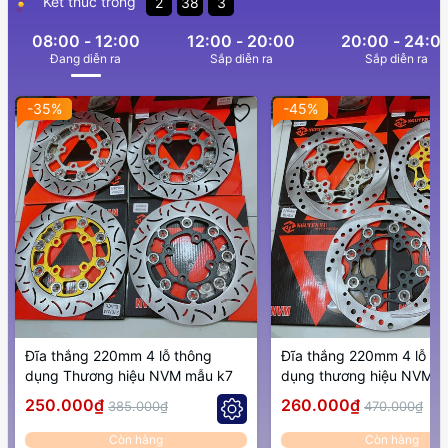
Kết thúc trong
2
38
1
08:00 - 12:00
12:00 - 20:00
20:00 - 24:0
Ðang diễn ra
Sắp diễn ra
Sắp diễn ra
-35%
-45%
Đĩa thắng 220mm 4 lỗ thông
Đĩa thắng 220mm 4 lỗ th
dụng Thương hiệu NVM mẫu k7
dụng thương hiệu NVM 
250.000₫
260.000₫
385.000₫
470.000₫
Còn hàng
Còn hàng