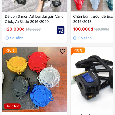
Dè con 3 món AB loại dài gắn Vario,
Chắn bùn trước, dè Exci
Click, AirBlade 2016-2020
2015-2018
120.000₫
100.000₫
145.000₫
150.000₫
-30%
-10%
Hàng hot