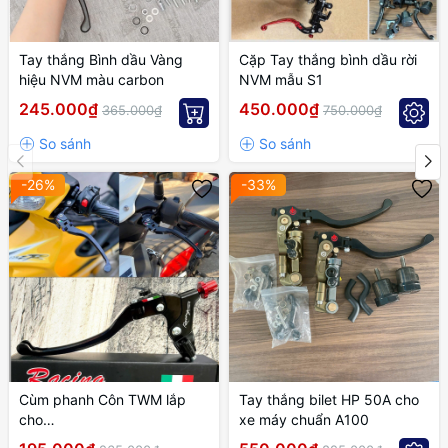
Tay thắng Bình dầu Vàng
Cặp Tay thắng bình dầu rời
hiệu NVM màu carbon
NVM mẫu S1
245.000₫
450.000₫
365.000₫
750.000₫
-26%
-33%
Cùm phanh Côn TWM lắp
Tay thắng bilet HP 50A cho
cho
xe máy chuẩn A100
EXCITER,WINNER,SONIC,