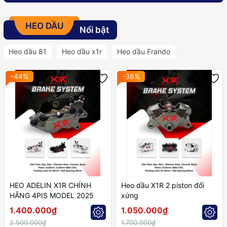
HEO DẦU
Nổi bật
Heo dầu 81
Heo dầu x1r
Heo dầu Frando
-44%
-38%
HEO ADELIN X1R CHÍNH
Heo dầu X1R 2 piston đối
HÃNG 4PIS MODEL 2025
xứng
1.400.000₫
1.050.000₫
2.500.000₫
1.700.000₫