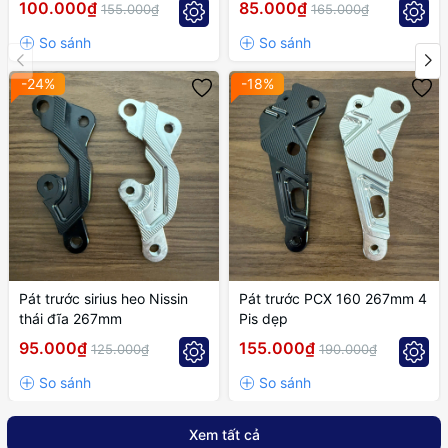
100.000₫
85.000₫
155.000₫
165.000₫
-24%
-18%
Pát trước sirius heo Nissin
Pát trước PCX 160 267mm 4
thái đĩa 267mm
Pis dẹp
95.000₫
155.000₫
125.000₫
190.000₫
Xem tất cả