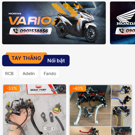
TAY THẮNG
Nổi bật
RCB
Adelin
Fando
-33%
-40%