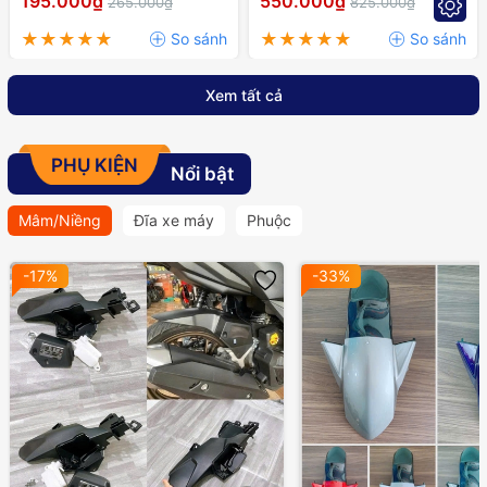
195.000₫
550.000₫
265.000₫
825.000₫
RAIDER,..
Xem tất cả
PHỤ KIỆN
Nổi bật
Mâm/Niềng
Đĩa xe máy
Phuộc
-17%
-33%