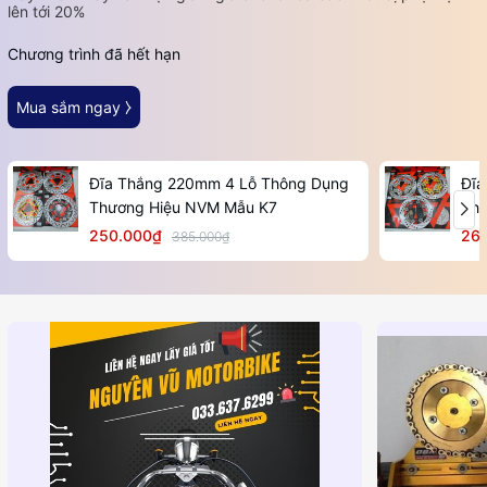
lên tới 20%
Chương trình đã hết hạn
Mua sắm ngay ⧽
Đĩa Thắng 220mm 4 Lỗ Thông Dụng
Đĩa
Thương Hiệu NVM Mẫu K7
Thư
250.000₫
26
385.000₫