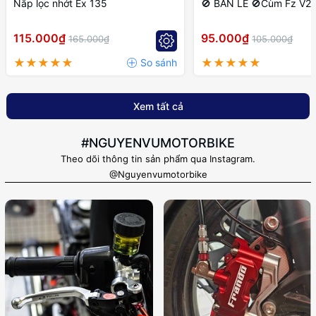
Nắp lọc nhớt Ex 135
🚫 BÁN LẺ 🚫Cùm Fz V2 P
115.000₫
95.000₫
165.000₫
105.000₫
Xem tất cả
#NGUYENVUMOTORBIKE
Theo dõi thông tin sản phẩm qua Instagram.
@Nguyenvumotorbike