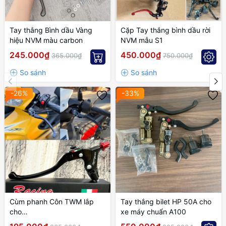
Tay thắng Bình dầu Vàng
Cặp Tay thắng bình dầu rời
hiệu NVM màu carbon
NVM mẫu S1
245.000₫
450.000₫
365.000₫
750.000₫
-26%
-33%
Cùm phanh Côn TWM lắp
Tay thắng bilet HP 50A cho
cho
xe máy chuẩn A100
EXCITER,WINNER,SONIC,