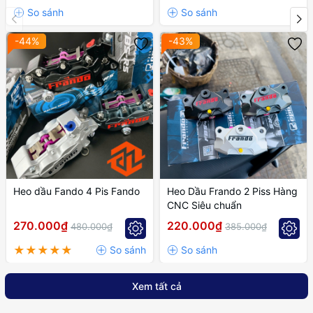
-44%
-43%
Heo dầu Fando 4 Pis Fando
Heo Dầu Frando 2 Piss Hàng
CNC Siêu chuẩn
270.000₫
220.000₫
480.000₫
385.000₫
Xem tất cả