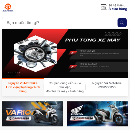
Số hệ thống
8 cửa hàng
Nguyên Vũ Motobike
Chuyên cung cấp sỉ- lẻ
Nguyên Vũ Motobike
Linh kiện phụ tùng chính
phụ kiện,
0901538856
hãng
đồ chơi xe máy chính hãng