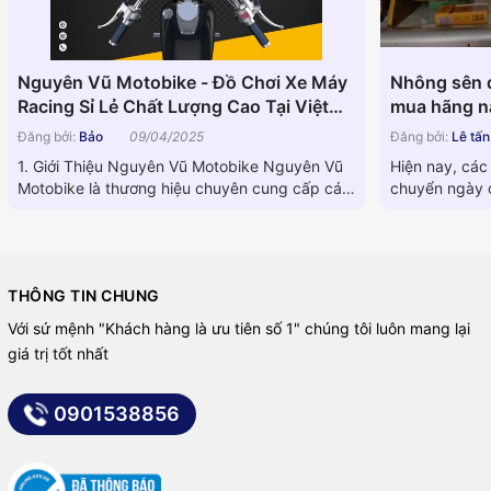
Nguyên Vũ Motobike - Đồ Chơi Xe Máy
Nhông sên d
Racing Sỉ Lẻ Chất Lượng Cao Tại Việt
mua hãng nà
Nam
Đăng bởi:
Bảo
09/04/2025
Đăng bởi:
Lê tấ
1. Giới Thiệu Nguyên Vũ Motobike Nguyên Vũ
Hiện nay, các
Motobike là thương hiệu chuyên cung cấp các
chuyển ngày c
linh kiện phụ tùng xe...
dòng máy khá
THÔNG TIN CHUNG
Với sứ mệnh "Khách hàng là ưu tiên số 1" chúng tôi luôn mang lại
giá trị tốt nhất
0901538856