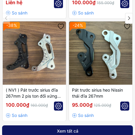
Liên hệ
100.000₫
155.000₫
-38%
-24%
( NV1 ) Pát trước sirius đĩa
Pát trước sirius heo Nissin
267mm 2 pis ton đối xứng
thái đĩa 267mm
cánh gió
100.000₫
95.000₫
160.000₫
125.000₫
Xem tất cả