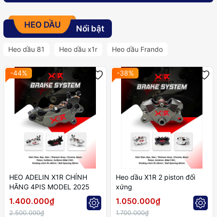
HEO DẦU
Nổi bật
Heo dầu 81
Heo dầu x1r
Heo dầu Frando
-44%
-38%
HEO ADELIN X1R CHÍNH
Heo dầu X1R 2 piston đối
HÃNG 4PIS MODEL 2025
xứng
1.400.000₫
1.050.000₫
2.500.000₫
1.700.000₫