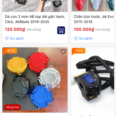
Dè con 3 món AB loại dài gắn Vario,
Chắn bùn trước, dè Exci
Click, AirBlade 2016-2020
2015-2018
120.000₫
100.000₫
145.000₫
150.000₫
-30%
-10%
Hàng hot