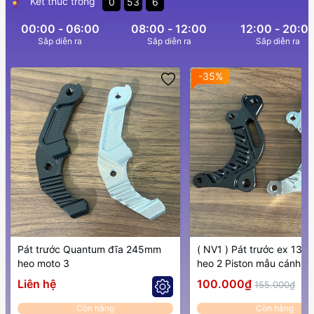
Kết thúc trong
0
53
4
00:00 - 06:00
08:00 - 12:00
12:00 - 20:0
Sắp diễn ra
Sắp diễn ra
Sắp diễn ra
-35%
Pát trước Quantum đĩa 245mm
( NV1 ) Pát trước ex 135 đĩa 267
heo moto 3
heo 2 Piston mẫu cánh gi
Liên hệ
100.000₫
155.000₫
Còn hàng
Còn hàng