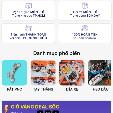
Vận chuyển
MIỄN PHÍ
Đổi trả
MIỄN PHÍ
Trong khu vực
TP.HCM
Trong vòng
30 NGÀY
Tiến hành
THANH TOÁN
100% HOÀN TIỀN
Với nhiều
PHƯƠNG THỨC
nếu sản phẩm lỗi
Danh mục phổ biến
PÁT PNC
TAY THẮNG
ĐĨA XE
HEO DẦU
GIỜ VÀNG DEAL SỐC