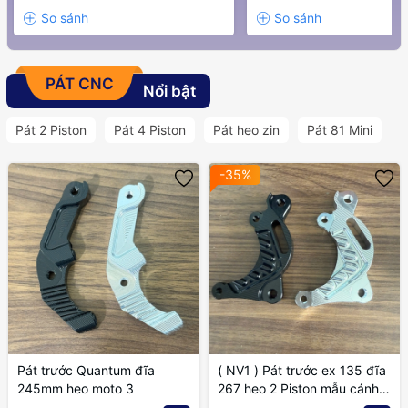
PÁT CNC
Nổi bật
Pát 2 Piston
Pát 4 Piston
Pát heo zin
Pát 81 Mini
-35%
Pát trước Quantum đĩa
( NV1 ) Pát trước ex 135 đĩa
245mm heo moto 3
267 heo 2 Piston mẫu cánh
gió