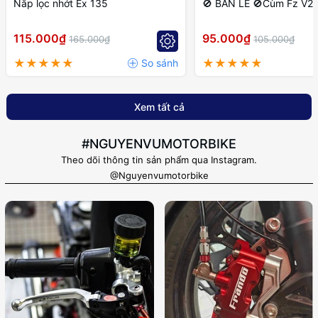
Nắp lọc nhớt Ex 135
🚫 BÁN LẺ 🚫Cùm Fz V2 P
115.000₫
95.000₫
165.000₫
105.000₫
Xem tất cả
#NGUYENVUMOTORBIKE
Theo dõi thông tin sản phẩm qua Instagram.
@Nguyenvumotorbike