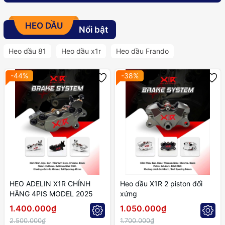
HEO DẦU
Nổi bật
Heo dầu 81
Heo dầu x1r
Heo dầu Frando
-44%
-38%
HEO ADELIN X1R CHÍNH
Heo dầu X1R 2 piston đối
HÃNG 4PIS MODEL 2025
xứng
1.400.000₫
1.050.000₫
2.500.000₫
1.700.000₫