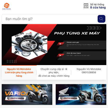
Số hệ thống
8 cửa hàng
Nguyên Vũ Motobike
Chuyên cung cấp sỉ- lẻ
Nguyên Vũ Motobike
Linh kiện phụ tùng chính
phụ kiện,
0901538856
hãng
đồ chơi xe máy chính hãng