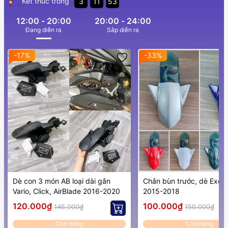
Kết thúc trong
3
11
51
12:00 - 20:00
20:00 - 24:00
Ðang diễn ra
Sắp diễn ra
-17%
-33%
Dè con 3 món AB loại dài gắn
Chắn bùn trước, dè Excit
Vario, Click, AirBlade 2016-2020
2015-2018
120.000₫
100.000₫
145.000₫
150.000₫
Còn hàng
Còn hàng