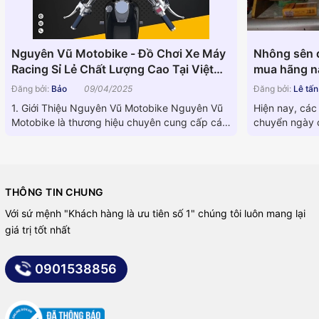
Nguyên Vũ Motobike - Đồ Chơi Xe Máy
Nhông sên d
Racing Sỉ Lẻ Chất Lượng Cao Tại Việt
mua hãng nà
Nam
Đăng bởi:
Bảo
09/04/2025
Đăng bởi:
Lê tấ
1. Giới Thiệu Nguyên Vũ Motobike Nguyên Vũ
Hiện nay, các
Motobike là thương hiệu chuyên cung cấp các
chuyển ngày c
linh kiện phụ tùng xe...
dòng máy khá
THÔNG TIN CHUNG
Với sứ mệnh "Khách hàng là ưu tiên số 1" chúng tôi luôn mang lại
giá trị tốt nhất
0901538856