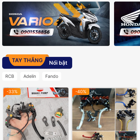
TAY THẮNG
Nổi bật
RCB
Adelin
Fando
-33%
-40%