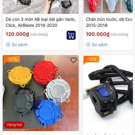
Dè con 3 món AB loại dài gắn Vario,
Chắn bùn trước, dè Exci
Click, AirBlade 2016-2020
2015-2018
120.000₫
100.000₫
145.000₫
150.000₫
-30%
-10%
Hàng hot