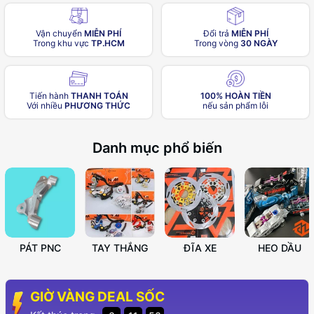
Vận chuyển
MIỄN PHÍ
Đổi trả
MIỄN PHÍ
Trong khu vực
TP.HCM
Trong vòng
30 NGÀY
Tiến hành
THANH TOÁN
100% HOÀN TIỀN
Với nhiều
PHƯƠNG THỨC
nếu sản phẩm lỗi
Danh mục phổ biến
PÁT PNC
TAY THẮNG
ĐĨA XE
HEO DẦU
GIỜ VÀNG DEAL SỐC