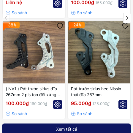
Liên hệ
100.000₫
155.000₫
-38%
-24%
( NV1 ) Pát trước sirius đĩa
Pát trước sirius heo Nissin
267mm 2 pis ton đối xứng
thái đĩa 267mm
cánh gió
100.000₫
95.000₫
160.000₫
125.000₫
Xem tất cả