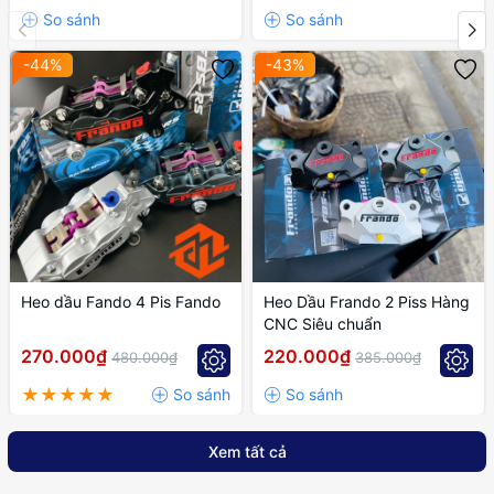
-44%
-43%
Heo dầu Fando 4 Pis Fando
Heo Dầu Frando 2 Piss Hàng
CNC Siêu chuẩn
270.000₫
220.000₫
480.000₫
385.000₫
Xem tất cả