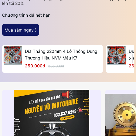
lên tới 20%
Chương trình đã hết hạn
Mua sắm ngay ⧽
Đĩa Thắng 220mm 4 Lỗ Thông Dụng
Đĩa
Thương Hiệu NVM Mẫu K7
Thư
250.000₫
26
385.000₫