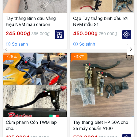
Tay thắng Bình dầu Vàng
Cặp Tay thắng bình dầu rời
hiệu NVM màu carbon
NVM mẫu S1
245.000₫
450.000₫
365.000₫
750.000₫
-26%
-33%
Cùm phanh Côn TWM lắp
Tay thắng bilet HP 50A cho
cho
xe máy chuẩn A100
EXCITER,WINNER,SONIC,