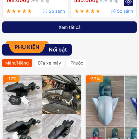
195.000₫
550.000₫
265.000₫
825.000₫
RAIDER,..
Xem tất cả
PHỤ KIỆN
Nổi bật
Mâm/Niềng
Đĩa xe máy
Phuộc
-17%
-33%