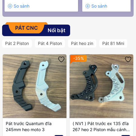
PÁT CNC
Nổi bật
Pát 2 Piston
Pát 4 Piston
Pát heo zin
Pát 81 Mini
-35%
Pát trước Quantum đĩa
( NV1 ) Pát trước ex 135 đĩa
245mm heo moto 3
267 heo 2 Piston mẫu cánh
gió