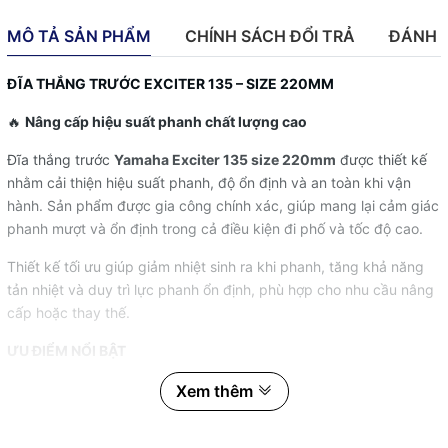
MÔ TẢ SẢN PHẨM
CHÍNH SÁCH ĐỔI TRẢ
ĐÁNH 
ĐĨA THẮNG TRƯỚC EXCITER 135 – SIZE 220MM
🔥
Nâng cấp hiệu suất phanh chất lượng cao
Đĩa thắng trước
Yamaha Exciter 135 size 220mm
được thiết kế
nhằm cải thiện hiệu suất phanh, độ ổn định và an toàn khi vận
hành. Sản phẩm được gia công chính xác, giúp mang lại cảm giác
phanh mượt và ổn định trong cả điều kiện đi phố và tốc độ cao.
Thiết kế tối ưu giúp giảm nhiệt sinh ra khi phanh, tăng khả năng
tản nhiệt và duy trì lực phanh ổn định, phù hợp cho nhu cầu nâng
cấp hoặc thay thế.
ƯU ĐIỂM NỔI BẬT
✅ Gia công chính xác, độ ổn định cao.
Xem thêm
✅ Kích thước nâng cấp 220mm tăng lực phanh.
✅ Phanh ăn hơn, an toàn hơn khi vận hành.