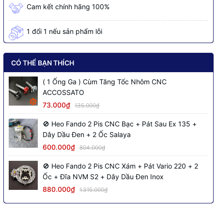
Cam kết chính hãng 100%
1 đổi 1 nếu sản phẩm lỗi
CÓ THỂ BẠN THÍCH
( 1 Ống Ga ) Cùm Tăng Tốc Nhôm CNC
ACCOSSATO
73.000₫
135.000₫
🚫 Heo Fando 2 Pis CNC Bạc + Pát Sau Ex 135 +
Dây Dầu Đen + 2 Ốc Salaya
600.000₫
804.000₫
🚫 Heo Fando 2 Pis CNC Xám + Pát Vario 220 + 2
Ốc + Đĩa NVM S2 + Dây Dầu Đen Inox
880.000₫
1.315.000₫