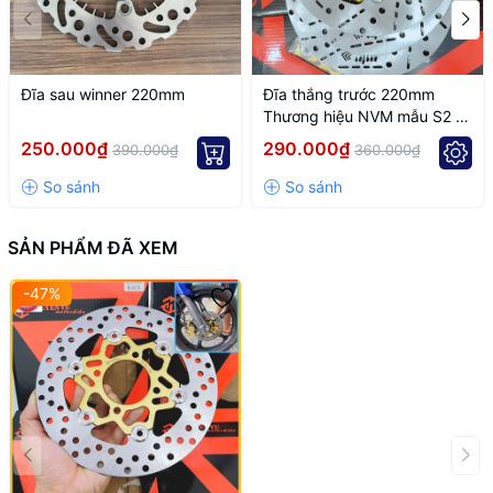
Type: Front brake disc
Application: Brake upgrade / replacement
Đĩa sau winner 220mm
Đĩa thắng trước 220mm
📞 Suitable for custom setups and performance brake upgrades.
Thương hiệu NVM mẫu S2 4
lỗ thông dụng
250.000₫
290.000₫
390.000₫
360.000₫
SẢN PHẨM ĐÃ XEM
-47%