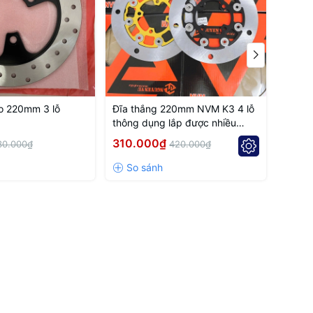
lo 220mm 3 lỗ
Đĩa thắng 220mm NVM K3 4 lỗ
Đĩa t
thông dụng lắp được nhiều
4 lỗ 
dòng xe
310.000₫
310.
30.000₫
420.000₫