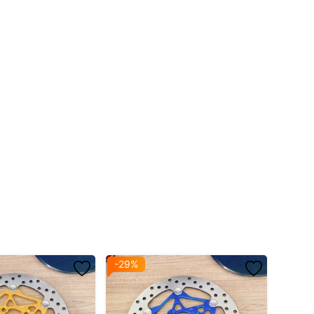
hỏ.
-29%
-13%