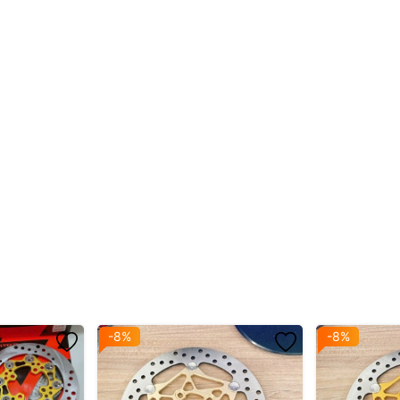
thắng (má phanh) chất lượng.
c nghiệt hoặc sử dụng trong xe độ kiểng, xe cào cào, xe phân khối n
 Wave, Dream, Exciter (độ nhẹ), Winner X (phiên bản thay đổi), v.v.
hanh)
c xe sử dụng trong điều kiện vận hành thể thao.
-8%
-8%