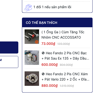
1 đổi 1 nếu sản phẩm lỗi
CÓ THỂ BẠN THÍCH
( 1 Ống Ga ) Cùm Tăng Tốc
Nhôm CNC ACCOSSATO
73.000₫
135.000₫
🚫 Heo Fando 2 Pis CNC Bạc
+ Pát Sau Ex 135 + Dây Dầu
M
Đen + 2 Ốc Salaya
600.000₫
804.000₫
🚫 Heo Fando 2 Pis CNC Xám
+ Pát Vario 220 + 2 Ốc + Đĩa
NVM S2 + Dây Dầu Đen Inox
880.000₫
1.315.000₫