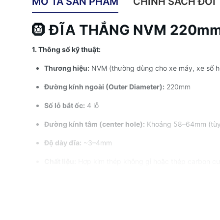
MÔ TẢ SẢN PHẨM
CHÍNH SÁCH ĐỔI 
🛞
ĐĨA THẮNG NVM 220mm 
1. Thông số kỹ thuật:
Thương hiệu:
NVM (thường dùng cho xe máy, xe số ho
Đường kính ngoài (Outer Diameter):
220mm
Số lỗ bắt ốc:
4 lỗ
Đường kính tâm (center hole):
Khoảng 58–64mm (tùy 
Độ dày đĩa:
~3–4mm
Chất liệu:
Hợp kim thép không gỉ hoặc thép carbon cư
Kiểu đĩa:
Tròn trơn hoặc dạng đĩa lượn sóng (wave disc
2. Đặc điểm nổi bật:
Tản nhiệt tốt
nhờ thiết kế lỗ khoan, giúp giảm hiện tư