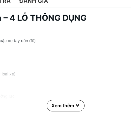
TRẢ
ĐÁNH GIÁ
– 4 LỖ THÔNG DỤNG
ặc xe tay côn độ)
loại xe)
ờng lực
Xem thêm
), có khoan lỗ tản nhiệt
ợng phai mờ phanh khi phanh gấp liên tục.