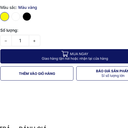
Màu sắc:
Màu vàng
Số lượng:
−
+
MUA NGAY
Giao hàng tận nơi hoặc nhận tại cửa hàng
BÁO GIÁ SẢN PHẨ
THÊM VÀO GIỎ HÀNG
Sỉ số lượng lớn