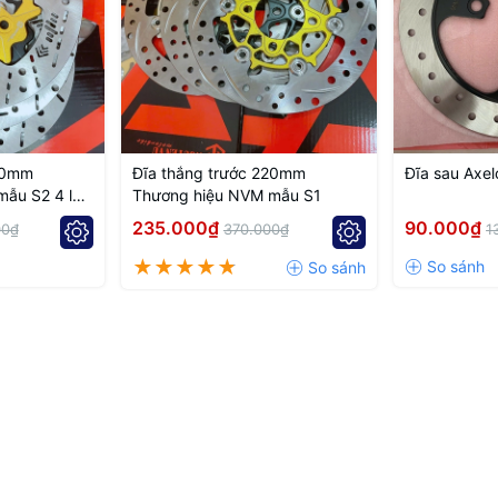
20mm
Đĩa thắng trước 220mm
Đĩa sau Axe
ẫu S2 4 lỗ
Thương hiệu NVM mẫu S1
235.000₫
90.000₫
00₫
370.000₫
1