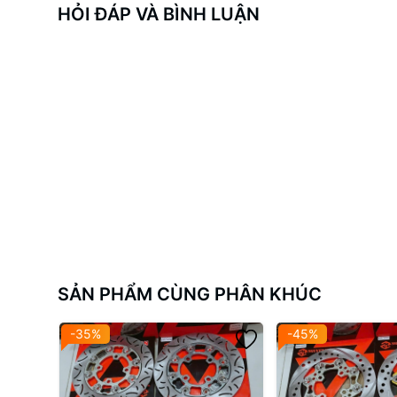
HỎI ĐÁP VÀ BÌNH LUẬN
Độ bám cao
, tăng hiệu quả phanh khi kết hợp với bố 
Chống mài mòn
, phù hợp với điều kiện di chuyển khắ
Tương thích phổ thông
với nhiều dòng xe như: Sirius,
3. Ứng dụng:
Gắn cho bánh trước hoặc sau (tùy vào cấu trúc gắn p
Phù hợp với
các loại xe máy phổ thông
, xe độ nhẹ hoặ
SẢN PHẨM CÙNG PHÂN KHÚC
-35%
-45%