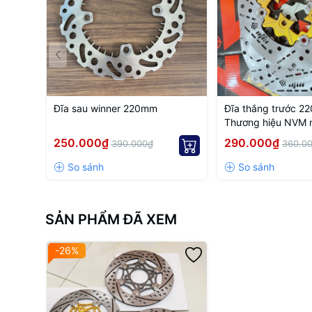
Đĩa sau winner 220mm
Đĩa thắng trước 2
Thương hiệu NVM m
thông dụng
250.000₫
290.000₫
390.000₫
360.0
SẢN PHẨM ĐÃ XEM
-26%