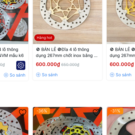
Hàng hot
 lỗ thông
🚫 BÁN LẺ 🚫Đĩa 4 lỗ thông
🚫 BÁN LẺ 🚫
 NVM mẫu k6
dụng 267mm chốt inox bằng 4
dụng 267mm 
lỗ màu Vàng nhạt
lỗ màu Vàng
600.000₫
600.000₫
00₫
650.000₫
-36%
-31%