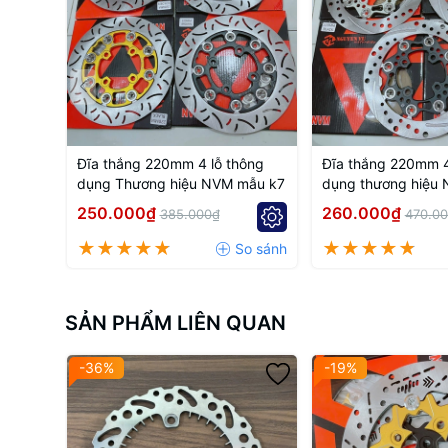
Đĩa thắng 220mm 4 lỗ thông
Đĩa thắng 220mm 4
dụng Thương hiệu NVM mẫu k7
dụng thương hiệu
250.000₫
260.000₫
385.000₫
470.0
SẢN PHẨM LIÊN QUAN
-36%
-19%