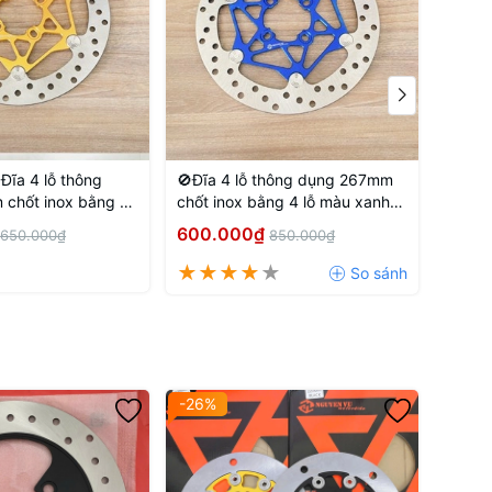
Đĩa 4 lỗ thông
🚫Đĩa 4 lỗ thông dụng 267mm
🚫Đĩa
chốt inox bằng 4
chốt inox bằng 4 lỗ màu xanh
Xanh 
 đồng
dương
600.000₫
450.
650.000₫
850.000₫
-26%
-37%