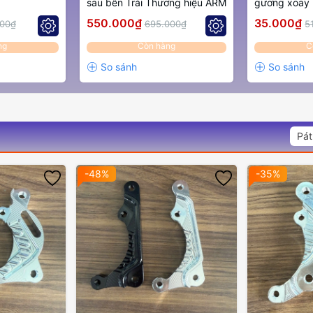
sau bên Trái Thương hiệu ARM
gương xoay
550.000₫
35.000₫
000₫
695.000₫
5
ng
Còn hàng
C
Pát
-48%
-35%