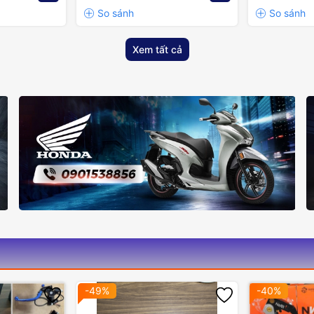
Xem tất cả
-49%
-40%