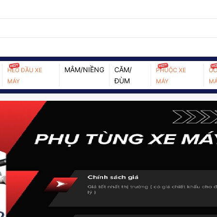
MÂM/NIỀNG
CĂM/
HEO ĐẦU XE
PHUỘC XE
ỐC
ĐÙM
MÁY
MÁY
MÁ