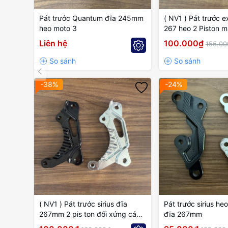
Pát trước Quantum đĩa 245mm
( NV1 ) Pát trước ex 135 đĩa
heo moto 3
267 heo 2 Piston m
Liên hệ
100.000₫
155.00
-38%
-24%
( NV1 ) Pát trước sirius đĩa
Pát trước sirius heo
267mm 2 pis ton đối xứng cánh
đĩa 267mm
gió