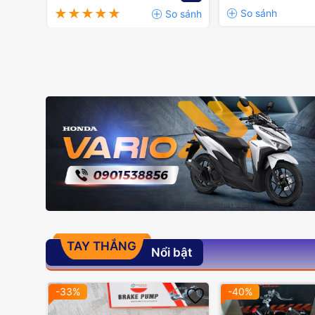
TAY THẮNG
Nổi bật
-33%
-40%