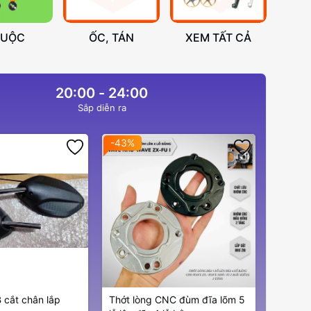
HUỘC
ỐC, TÁN
XEM TẤT CẢ
20:00 - 24:00
Sắp diễn ra
-43%
 cắt chân lắp
Thớt lòng CNC đùm đĩa lõm 5