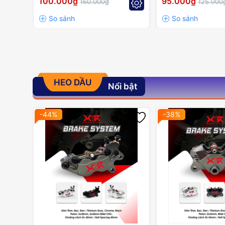
100.000₫
95.000₫
160.000₫
125.000
HEO DẦU
Nổi bật
-44%
-38%