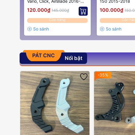
Vario, Click, AirBlade 2016-
150 2015-2018
2020
120.000₫
100.000₫
145.000₫
150.
Còn hàng
Còn hà
PÁT CNC
Nổi bật
-35%