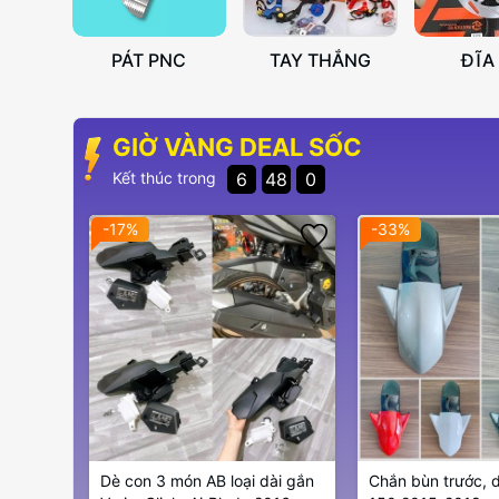
PÁT PNC
TAY THẮNG
ĐĨA
GIỜ VÀNG DEAL SỐC
6
47
57
Kết thúc trong
-17%
-33%
Dè con 3 món AB loại dài gắn
Chắn bùn trước, d