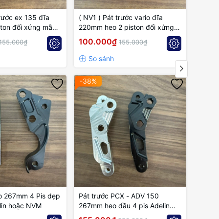
trước ex 135 đĩa
( NV1 ) Pát trước vario đĩa
( NV1 
ton đối xứng mẫu
220mm heo 2 piston đối xứng
mẫu cánh gió
100.000₫
100.
155.000₫
155.000₫
-38%
-18%
io 267mm 4 Pis dẹp
Pát trước PCX - ADV 150
Pát t
lin hoặc NVM
267mm heo dầu 4 pis Adelin
Phuộc
hoặc NVM
Adeli