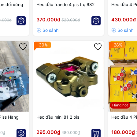
on đối xứng
Heo dầu frando 4 pis trụ 682
Heo dầu 4 Pi
370.000₫
430.000₫
0.000₫
520.000₫
-39%
-28%
Hàng hot
Piss Hàng
Heo dầu mini 81 2 pis
Heo dầu 4 Pi
295.000₫
180.000₫
00₫
480.000₫