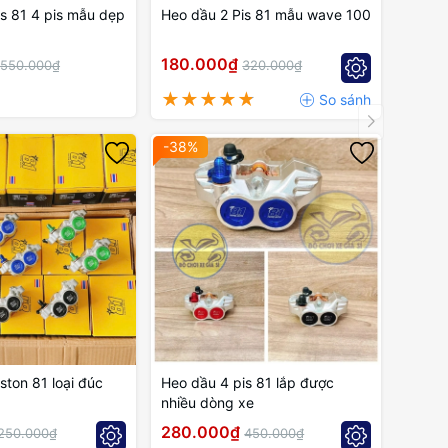
s 81 4 pis mẫu dẹp
Heo dầu 2 Pis 81 mẫu wave 100
180.000₫
550.000₫
320.000₫
-38%
ston 81 loại đúc
Heo dầu 4 pis 81 lắp được
nhiều dòng xe
280.000₫
250.000₫
450.000₫