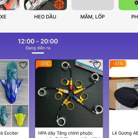
 XE
HEO DẦU
MÂM, LỐP
P
12:00 - 20:00
Ðang diễn ra
-21%
-31%
è Exciter
HPA dây Tăng chỉnh phuộc
Lẻ Gương AB