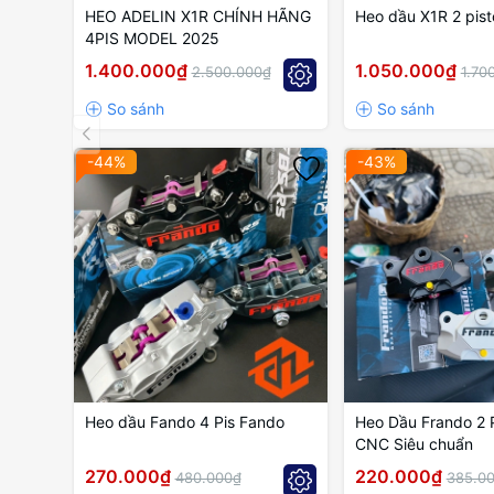
HEO ADELIN X1R CHÍNH HÃNG
Heo dầu X1R 2 pist
4PIS MODEL 2025
1.400.000₫
1.050.000₫
2.500.000₫
1.70
-44%
-43%
Heo dầu Fando 4 Pis Fando
Heo Dầu Frando 2 
CNC Siêu chuẩn
270.000₫
220.000₫
480.000₫
385.0