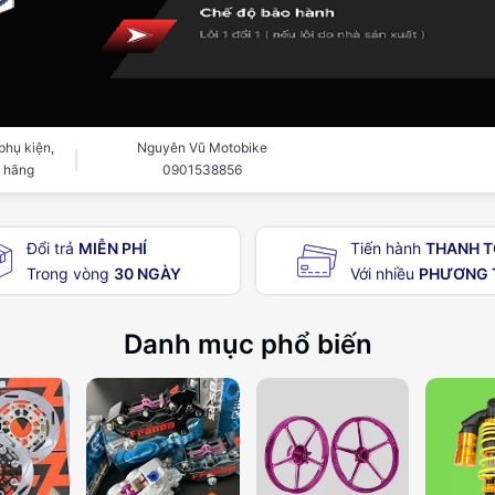
phụ kiện,
Nguyên Vũ Motobike
h hãng
0901538856
Đổi trả
MIỄN PHÍ
Tiến hành
THANH 
Trong vòng
30 NGÀY
Với nhiều
PHƯƠNG 
Danh mục phổ biến