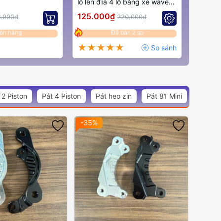
lỗ lên đĩa 4 lỗ bằng xe wave
Zx, Wave nhỏ
125.000₫
1.000₫
220.000₫
òn hàng
Đã bán 2 sp
 2 Piston
Pát 4 Piston
Pát heo zin
Pát 81 Mini
-35%
-38%