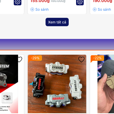
155.000₫
190.000₫
₫
190.000₫
Xem tất cả
-29%
-22%