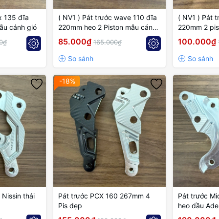
( NV1 ) Pát trước wave 110 đĩa
( NV1 ) Pát 
ẫu cánh gió
220mm heo 2 Piston mẫu cánh
220mm 2 pis
gió
cánh gió
85.000₫
100.000₫
0₫
165.000₫
-18%
 Nissin thái
Pát trước PCX 160 267mm 4
Pát trước M
Pis dẹp
heo dầu Ade