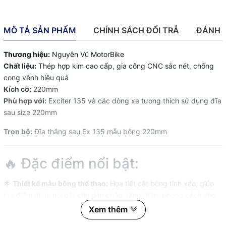
MÔ TẢ SẢN PHẨM
CHÍNH SÁCH ĐỔI TRẢ
ĐÁNH 
Thương hiệu:
Nguyên Vũ MotorBike
Chất liệu:
Thép hợp kim cao cấp, gia công CNC sắc nét, chống
cong vênh hiệu quả
Kích cỡ:
220mm
Phù hợp với:
Exciter 135 và các dòng xe tương thích sử dụng đĩa
sau size 220mm
Trọn bộ:
Đĩa thắng sau Ex 135 mẫu bông 220mm
🔥 Đặc điểm nổi bật:
🌟
Thiết kế mẫu bông thể thao:
Họa tiết cắt bông tinh xảo, giúp
tạo điểm nhấn nổi bật cho dàn chân, tăng thêm phong cách cho
xe.
Xem thêm
🛠️
Chất liệu thép chất lượng cao:
Độ cứng và độ bền vượt trội,