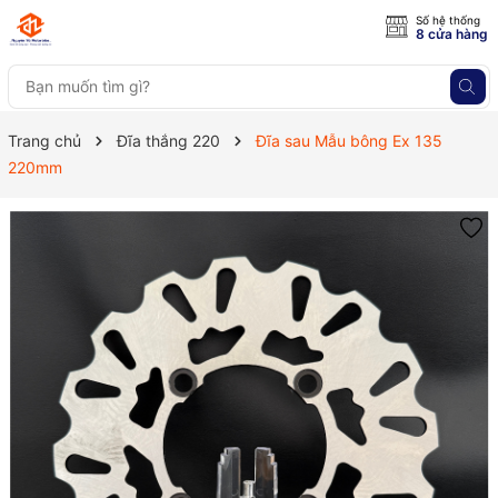
Số hệ thống
8 cửa hàng
Trang chủ
Đĩa thắng 220
Đĩa sau Mẫu bông Ex 135
220mm