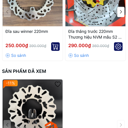
Đĩa sau winner 220mm
Đĩa thắng trước 220mm
Thương hiệu NVM mẫu S2 4
lỗ thông dụng
250.000₫
290.000₫
390.000₫
360.000₫
SẢN PHẨM ĐÃ XEM
-11%