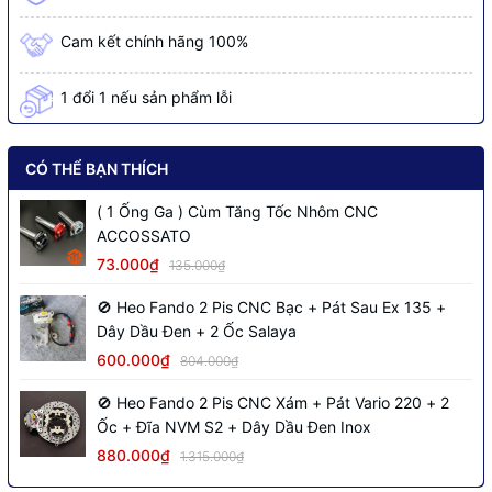
Cam kết chính hãng 100%
1 đổi 1 nếu sản phẩm lỗi
CÓ THỂ BẠN THÍCH
( 1 Ống Ga ) Cùm Tăng Tốc Nhôm CNC
ACCOSSATO
73.000₫
135.000₫
🚫 Heo Fando 2 Pis CNC Bạc + Pát Sau Ex 135 +
Dây Dầu Đen + 2 Ốc Salaya
600.000₫
804.000₫
🚫 Heo Fando 2 Pis CNC Xám + Pát Vario 220 + 2
Ốc + Đĩa NVM S2 + Dây Dầu Đen Inox
880.000₫
1.315.000₫