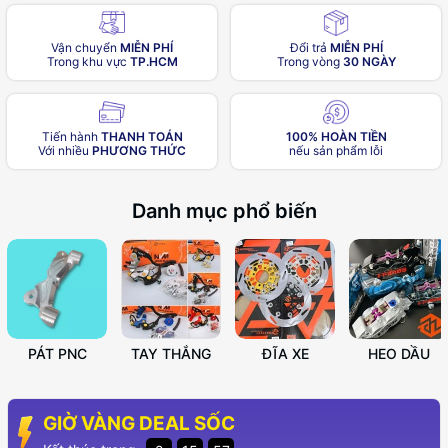
Vận chuyển
MIỄN PHÍ
Đổi trả
MIỄN PHÍ
Trong khu vực
TP.HCM
Trong vòng
30 NGÀY
Tiến hành
THANH TOÁN
100% HOÀN TIỀN
Với nhiều
PHƯƠNG THỨC
nếu sản phẩm lỗi
Danh mục phổ biến
PÁT PNC
TAY THẮNG
ĐĨA XE
HEO DẦU
GIỜ VÀNG DEAL SỐC