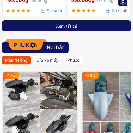
195.000₫
550.000₫
265.000₫
825.000₫
RAIDER,..
Xem tất cả
PHỤ KIỆN
Nổi bật
Mâm/Niềng
Đĩa xe máy
Phuộc
-17%
-33%