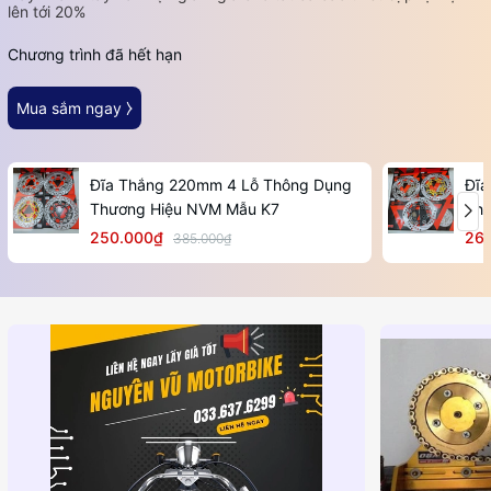
lên tới 20%
Chương trình đã hết hạn
Mua sắm ngay ⧽
Đĩa Thắng 220mm 4 Lỗ Thông Dụng
Đĩa
Thương Hiệu NVM Mẫu K7
Thư
250.000₫
26
385.000₫