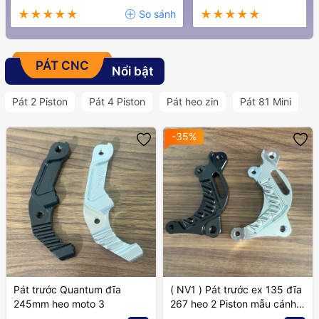
PÁT CNC
Nổi bật
Pát 2 Piston
Pát 4 Piston
Pát heo zin
Pát 81 Mini
-35%
Pát trước Quantum đĩa
( NV1 ) Pát trước ex 135 đĩa
245mm heo moto 3
267 heo 2 Piston mẫu cánh
gió