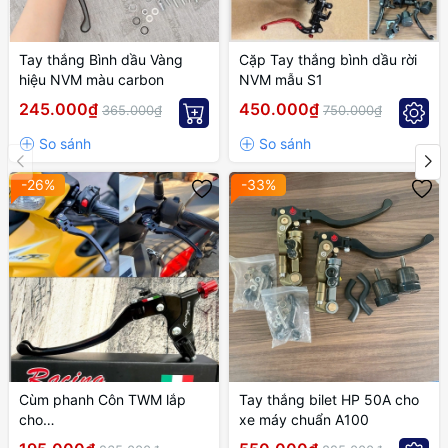
Tay thắng Bình dầu Vàng
Cặp Tay thắng bình dầu rời
hiệu NVM màu carbon
NVM mẫu S1
245.000₫
450.000₫
365.000₫
750.000₫
-26%
-33%
Cùm phanh Côn TWM lắp
Tay thắng bilet HP 50A cho
cho
xe máy chuẩn A100
EXCITER,WINNER,SONIC,