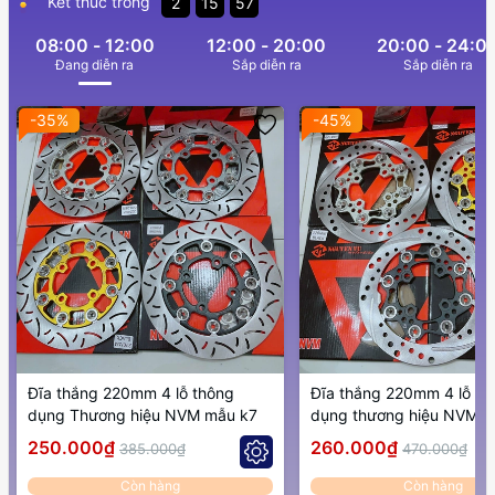
Kết thúc trong
2
15
56
08:00 - 12:00
12:00 - 20:00
20:00 - 24:0
Ðang diễn ra
Sắp diễn ra
Sắp diễn ra
-35%
-45%
Đĩa thắng 220mm 4 lỗ thông
Đĩa thắng 220mm 4 lỗ th
dụng Thương hiệu NVM mẫu k7
dụng thương hiệu NVM 
250.000₫
260.000₫
385.000₫
470.000₫
Còn hàng
Còn hàng