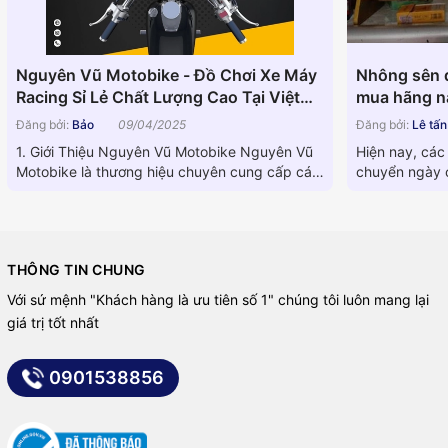
Nguyên Vũ Motobike - Đồ Chơi Xe Máy
Nhông sên d
Racing Sỉ Lẻ Chất Lượng Cao Tại Việt
mua hãng nà
Nam
Đăng bởi:
Bảo
09/04/2025
Đăng bởi:
Lê tấ
1. Giới Thiệu Nguyên Vũ Motobike Nguyên Vũ
Hiện nay, các
Motobike là thương hiệu chuyên cung cấp các
chuyển ngày c
linh kiện phụ tùng xe...
dòng máy khá
THÔNG TIN CHUNG
Với sứ mệnh "Khách hàng là ưu tiên số 1" chúng tôi luôn mang lại
giá trị tốt nhất
0901538856