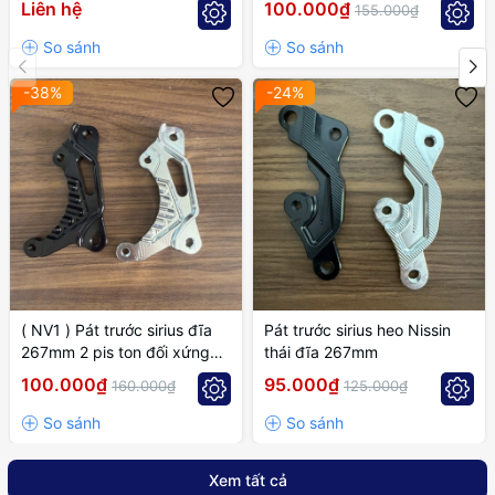
Liên hệ
100.000₫
155.000₫
-38%
-24%
( NV1 ) Pát trước sirius đĩa
Pát trước sirius heo Nissin
267mm 2 pis ton đối xứng
thái đĩa 267mm
cánh gió
100.000₫
95.000₫
160.000₫
125.000₫
Xem tất cả