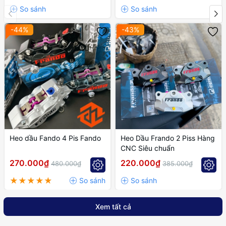
-44%
-43%
Heo dầu Fando 4 Pis Fando
Heo Dầu Frando 2 Piss Hàng
CNC Siêu chuẩn
270.000₫
220.000₫
480.000₫
385.000₫
Xem tất cả