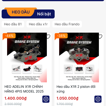
HEO DẦU
Nổi bật
Heo dầu 81
Heo dầu x1r
Heo dầu Frando
-44%
-38%
HEO ADELIN X1R CHÍNH
Heo dầu X1R 2 piston đối
HÃNG 4PIS MODEL 2025
xứng
1.400.000₫
1.050.000₫
2.500.000₫
1.700.000₫