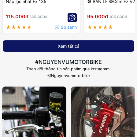
Nắp lọc nhớt Ex 135
🚫 BÁN LẺ 🚫Cùm Fz V2 P
115.000₫
95.000₫
165.000₫
105.000₫
Xem tất cả
#NGUYENVUMOTORBIKE
Theo dõi thông tin sản phẩm qua Instagram.
@Nguyenvumotorbike