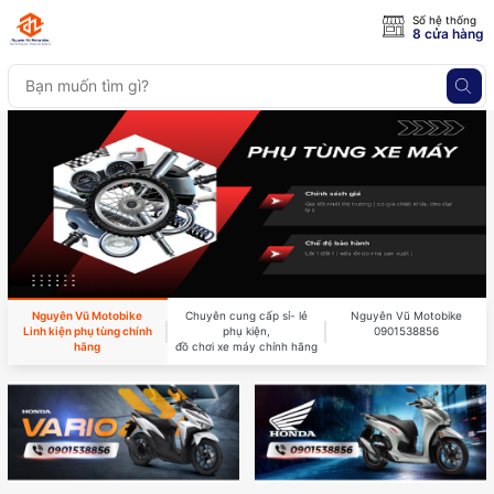
Số hệ thống
8 cửa hàng
Nguyên Vũ Motobike
Chuyên cung cấp sỉ- lẻ
Nguyên Vũ Motobike
Linh kiện phụ tùng chính
phụ kiện,
0901538856
hãng
đồ chơi xe máy chính hãng