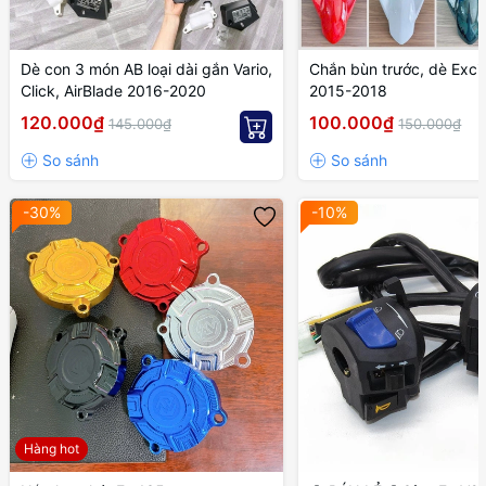
Dè con 3 món AB loại dài gắn Vario,
Chắn bùn trước, dè Exci
Click, AirBlade 2016-2020
2015-2018
120.000₫
100.000₫
145.000₫
150.000₫
-30%
-10%
Hàng hot