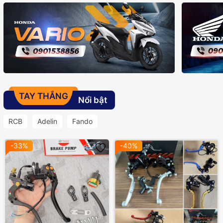
TAY THẮNG
Nổi bật
RCB
Adelin
Fando
-33%
-40%