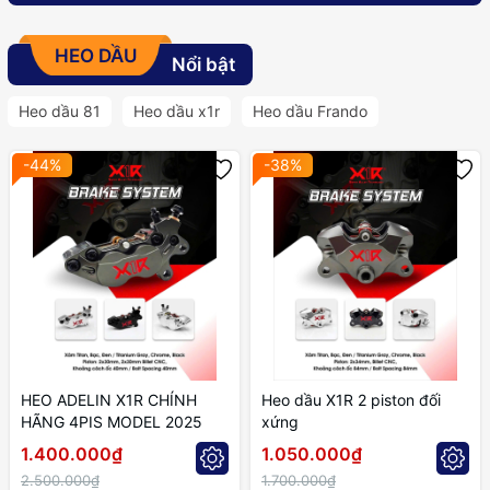
HEO DẦU
Nổi bật
Heo dầu 81
Heo dầu x1r
Heo dầu Frando
-44%
-38%
HEO ADELIN X1R CHÍNH
Heo dầu X1R 2 piston đối
HÃNG 4PIS MODEL 2025
xứng
1.400.000₫
1.050.000₫
2.500.000₫
1.700.000₫