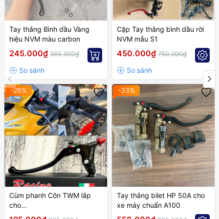
Tay thắng Bình dầu Vàng
Cặp Tay thắng bình dầu rời
hiệu NVM màu carbon
NVM mẫu S1
245.000₫
450.000₫
365.000₫
750.000₫
-26%
-33%
Cùm phanh Côn TWM lắp
Tay thắng bilet HP 50A cho
cho
xe máy chuẩn A100
EXCITER,WINNER,SONIC,