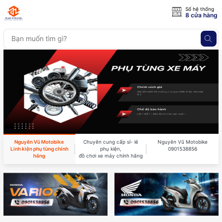
Số hệ thống
8 cửa hàng
Nguyên Vũ Motobike
Chuyên cung cấp sỉ- lẻ
Nguyên Vũ Motobike
Linh kiện phụ tùng chính
phụ kiện,
0901538856
hãng
đồ chơi xe máy chính hãng