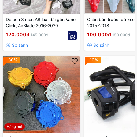
Dè con 3 món AB loại dài gắn Vario,
Chắn bùn trước, dè Exci
Click, AirBlade 2016-2020
2015-2018
120.000₫
100.000₫
145.000₫
150.000₫
-30%
-10%
Hàng hot