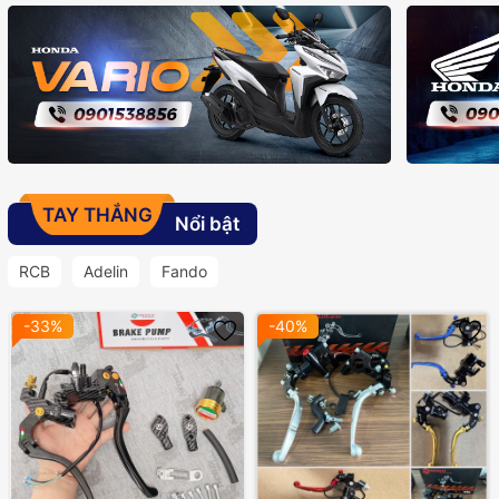
TAY THẮNG
Nổi bật
RCB
Adelin
Fando
-33%
-40%