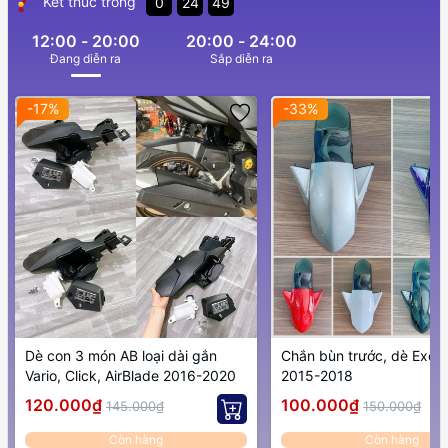
Kết thúc trong
0
24
48
12:00 - 20:00
20:00 - 24:00
Ðang diễn ra
Sắp diễn ra
-17%
-33%
Dè con 3 món AB loại dài gắn
Chắn bùn trước, dè Excit
Vario, Click, AirBlade 2016-2020
2015-2018
120.000₫
100.000₫
145.000₫
150.000₫
Còn hàng
Còn hàng