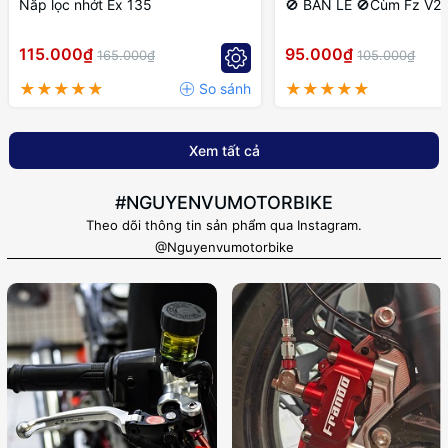
Nắp lọc nhớt Ex 135
🚫 BÁN LẺ 🚫Cùm Fz V2 P
115.000₫
95.000₫
165.000₫
105.000₫
Xem tất cả
#NGUYENVUMOTORBIKE
Theo dõi thông tin sản phẩm qua Instagram.
@Nguyenvumotorbike