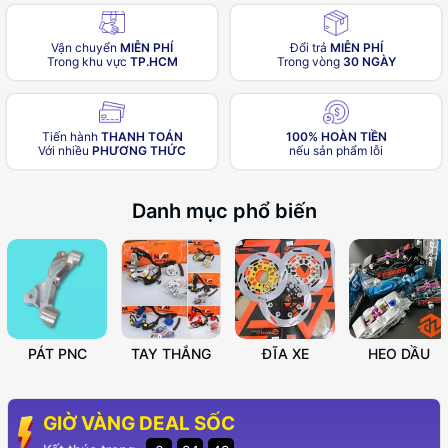
Vận chuyển
MIỄN PHÍ
Đổi trả
MIỄN PHÍ
Trong khu vực
TP.HCM
Trong vòng
30 NGÀY
Tiến hành
THANH TOÁN
100% HOÀN TIỀN
Với nhiều
PHƯƠNG THỨC
nếu sản phẩm lỗi
Danh mục phổ biến
PÁT PNC
TAY THẮNG
ĐĨA XE
HEO DẦU
GIỜ VÀNG DEAL SỐC