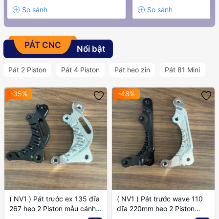
PÁT CNC
Nổi bật
Pát 2 Piston
Pát 4 Piston
Pát heo zin
Pát 81 Mini
-35%
-48%
( NV1 ) Pát trước ex 135 đĩa
( NV1 ) Pát trước wave 110
267 heo 2 Piston mẫu cánh
đĩa 220mm heo 2 Piston
gió
mẫu cánh gió