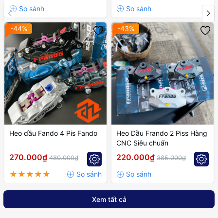
-44%
-43%
Heo dầu Fando 4 Pis Fando
Heo Dầu Frando 2 Piss Hàng
CNC Siêu chuẩn
270.000₫
220.000₫
480.000₫
385.000₫
Xem tất cả