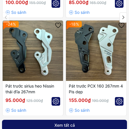
100.000₫
85.000₫
155.000₫
165.000₫
-24%
-18%
Pát trước sirius heo Nissin
Pát trước PCX 160 267mm 4
thái đĩa 267mm
Pis dẹp
95.000₫
155.000₫
125.000₫
190.000₫
Xem tất cả