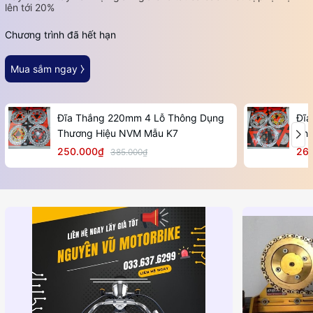
lên tới 20%
Chương trình đã hết hạn
Mua sắm ngay ⧽
Đĩa Thắng 220mm 4 Lỗ Thông Dụng
Đĩa
Thương Hiệu NVM Mẫu K7
Thư
250.000₫
26
385.000₫