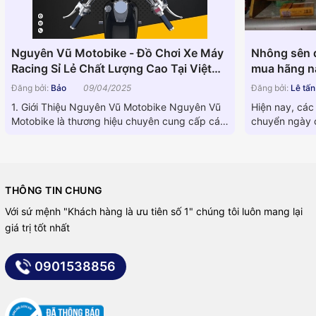
Nguyên Vũ Motobike - Đồ Chơi Xe Máy
Nhông sên d
Racing Sỉ Lẻ Chất Lượng Cao Tại Việt
mua hãng nà
Nam
Đăng bởi:
Bảo
09/04/2025
Đăng bởi:
Lê tấ
1. Giới Thiệu Nguyên Vũ Motobike Nguyên Vũ
Hiện nay, các
Motobike là thương hiệu chuyên cung cấp các
chuyển ngày c
linh kiện phụ tùng xe...
dòng máy khá
THÔNG TIN CHUNG
Với sứ mệnh "Khách hàng là ưu tiên số 1" chúng tôi luôn mang lại
giá trị tốt nhất
0901538856