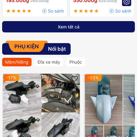
195.000₫
550.000₫
265.000₫
825.000₫
RAIDER,..
Xem tất cả
PHỤ KIỆN
Nổi bật
Mâm/Niềng
Đĩa xe máy
Phuộc
-17%
-33%