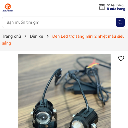
Số hệ thống
8 cửa hàng
Trang chủ
Đèn xe
Đèn Led trợ sáng mini 2 nhiệt màu siêu
sáng