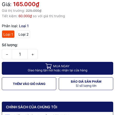
165.000₫
Giá:
Giá thị trường:
225.000₫
Tiết kiệm:
60.000₫
so với giá thị trường
Phân loại:
Loại 1
Loại 1
Loại 2
Số lượng:
−
+
MUA NGAY
Giao hàng tận nơi hoặc nhận tại cửa hàng
BÁO GIÁ SẢN PHẨM
THÊM VÀO GIỎ HÀNG
Sỉ số lượng lớn
CHÍNH SÁCH CỦA CHÚNG TÔI