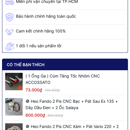
Miễn phí vận chuyển tại TP.HCM
Bảo hành chính hãng toàn quốc
Cam kết chính hãng 100%
1 đổi 1 nếu sản phẩm lỗi
CÓ THỂ BẠN THÍCH
( 1 Ống Ga ) Cùm Tăng Tốc Nhôm CNC
ACCOSSATO
73.000₫
135.000₫
🚫 Heo Fando 2 Pis CNC Bạc + Pát Sau Ex 135 +
Dây Dầu Đen + 2 Ốc Salaya
600.000₫
804.000₫
🚫 Heo Fando 2 Pis CNC Xám + Pát Vario 220 + 2