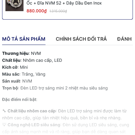
Ốc + Đĩa NVM S2 + Dây Dầu Đen Inox
880.000₫
1.315.000₫
MÔ TẢ SẢN PHẨM
CHÍNH SÁCH ĐỔI TRẢ
ĐÁNH 
Thương hiệu
: NVM
Chất liệu
: Nhôm cao cấp, LED
Kích cỡ
: Mini
Màu sắc
: Trắng, Vàng
Sản xuất
: NVM
Trọn bộ
: Đèn LED trợ sáng mini 2 nhiệt màu siêu sáng
Đặc điểm nổi bật
:
🔧
Chất liệu nhôm cao cấp
: Đèn LED trợ sáng mini được làm từ
nhôm cao cấp, giúp tản nhiệt hiệu quả, bền bỉ và nhẹ nhàng.
💡
Công nghệ LED siêu sáng
: Đèn sử dụng LED siêu sáng, cung
cấp ánh sáng mạnh mẽ và rõ ràng, giúp bạn dễ dàng quan sát