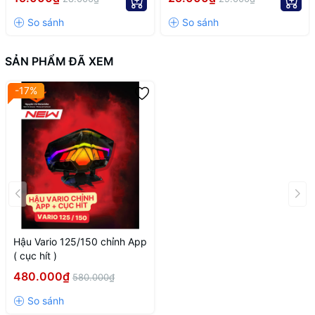
SẢN PHẨM ĐÃ XEM
-17%
Hậu Vario 125/150 chỉnh App
( cục hít )
480.000₫
580.000₫