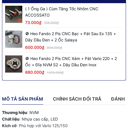
( 1 Ống Ga ) Cùm Tăng Tốc Nhôm CNC
ACCOSSATO
73.000₫
135.000₫
🚫 Heo Fando 2 Pis CNC Bạc + Pát Sau Ex 135 +
Dây Dầu Đen + 2 Ốc Salaya
600.000₫
804.000₫
🚫 Heo Fando 2 Pis CNC Xám + Pát Vario 220 + 2
Ốc + Đĩa NVM S2 + Dây Dầu Đen Inox
880.000₫
1.315.000₫
MÔ TẢ SẢN PHẨM
CHÍNH SÁCH ĐỔI TRẢ
ĐÁNH 
Thương hiệu
: NVM
Chất liệu
: Nhựa cao cấp, LED
Kích cỡ
: Phù hợp với Vario 125/150