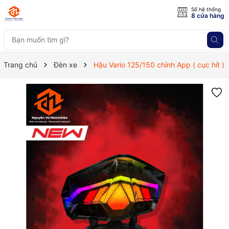
Số hệ thống
8 cửa hàng
Trang chủ
Đèn xe
Hậu Vario 125/150 chỉnh App ( cục hít )