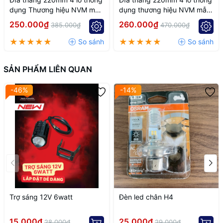
dụng Thương hiệu NVM mẫu
dụng thương hiệu NVM mẫu
k7
k6
250.000₫
260.000₫
385.000₫
470.000₫
SẢN PHẨM LIÊN QUAN
-46%
-14%
Trợ sáng 12V 6watt
Đèn led chân H4
15.000₫
25.000₫
28.000₫
29.000₫