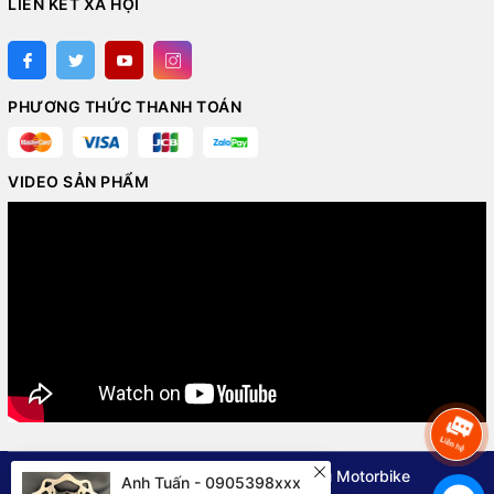
LIÊN KẾT XÃ HỘI
PHƯƠNG THỨC THANH TOÁN
VIDEO SẢN PHẨM
© Bản quyền thuộc về
Nguyên Vũ Motorbike
Anh Tuấn - 0905398xxx