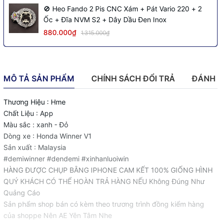
🚫 Heo Fando 2 Pis CNC Xám + Pát Vario 220 + 2
Ốc + Đĩa NVM S2 + Dây Dầu Đen Inox
880.000₫
1.315.000₫
MÔ TẢ SẢN PHẨM
CHÍNH SÁCH ĐỔI TRẢ
ĐÁNH 
Thương Hiệu : Hme
Chất Liệu : App
Màu sắc : xanh - Đỏ
Dòng xe : Honda Winner V1
Sản xuất : Malaysia
#demiwinner #dendemi #xinhanluoiwin
HÀNG ĐƯỢC CHỤP BẰNG IPHONE CAM KẾT 100% GIỐNG HÌNH
QUÝ KHÁCH CÓ THỂ HOÀN TRẢ HÀNG NẾU Không Đúng Như
Quảng Cáo
Sản phẩm shop bán có kèm theo trương trình đồng kiểm hàng
của shoppe Nên AE Yên Tâm Nhe