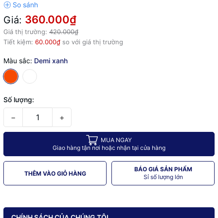
360.000₫
Giá:
Giá thị trường:
420.000₫
Tiết kiệm:
60.000₫
so với giá thị trường
Màu sắc:
Demi xanh
Số lượng:
−
+
MUA NGAY
Giao hàng tận nơi hoặc nhận tại cửa hàng
BÁO GIÁ SẢN PHẨM
THÊM VÀO GIỎ HÀNG
Sỉ số lượng lớn
CHÍNH SÁCH CỦA CHÚNG TÔI