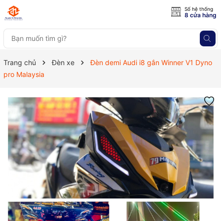
Số hệ thống
8 cửa hàng
Trang chủ
Đèn xe
Đèn demi Audi i8 gắn Winner V1 Dyno
pro Malaysia