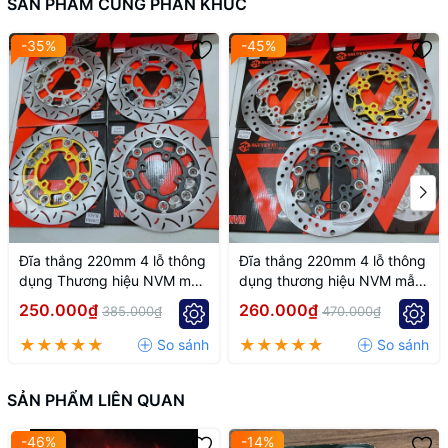
SẢN PHẨM CÙNG PHÂN KHÚC
-35%
-45%
Đĩa thắng 220mm 4 lỗ thông
Đĩa thắng 220mm 4 lỗ thông
dụng Thương hiệu NVM mẫu
dụng thương hiệu NVM mẫu
k7
k6
250.000₫
260.000₫
385.000₫
470.000₫
SẢN PHẨM LIÊN QUAN
-46%
-14%