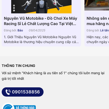
Nguyên Vũ Motobike - Đồ Chơi Xe Máy
Nhông sên d
Racing Sỉ Lẻ Chất Lượng Cao Tại Việt
mua hãng nà
Nam
Đăng bởi:
Bảo
09/04/2025
Đăng bởi:
Lê tấ
1. Giới Thiệu Nguyên Vũ Motobike Nguyên Vũ
Hiện nay, các
Motobike là thương hiệu chuyên cung cấp các
chuyển ngày c
linh kiện phụ tùng xe...
dòng máy khá
THÔNG TIN CHUNG
Với sứ mệnh "Khách hàng là ưu tiên số 1" chúng tôi luôn mang lại
giá trị tốt nhất
0901538856