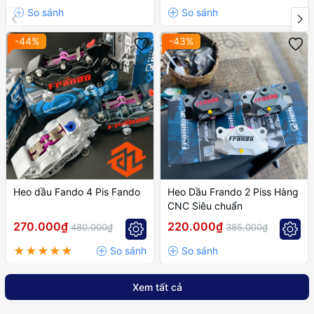
-44%
-43%
Heo dầu Fando 4 Pis Fando
Heo Dầu Frando 2 Piss Hàng
CNC Siêu chuẩn
270.000₫
220.000₫
480.000₫
385.000₫
Xem tất cả