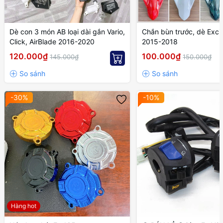
Dè con 3 món AB loại dài gắn Vario,
Chắn bùn trước, dè Exci
Click, AirBlade 2016-2020
2015-2018
120.000₫
100.000₫
145.000₫
150.000₫
-30%
-10%
Hàng hot