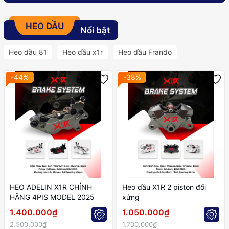
HEO DẦU
Nổi bật
Heo dầu 81
Heo dầu x1r
Heo dầu Frando
-44%
-38%
HEO ADELIN X1R CHÍNH
Heo dầu X1R 2 piston đối
HÃNG 4PIS MODEL 2025
xứng
1.400.000₫
1.050.000₫
2.500.000₫
1.700.000₫