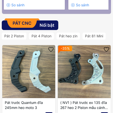
PÁT CNC
Nổi bật
Pát 2 Piston
Pát 4 Piston
Pát heo zin
Pát 81 Mini
-35%
Pát trước Quantum đĩa
( NV1 ) Pát trước ex 135 đĩa
245mm heo moto 3
267 heo 2 Piston mẫu cánh
gió