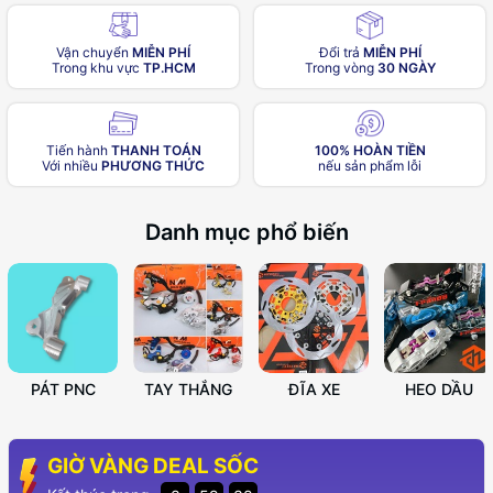
Vận chuyển
MIỄN PHÍ
Đổi trả
MIỄN PHÍ
Trong khu vực
TP.HCM
Trong vòng
30 NGÀY
Tiến hành
THANH TOÁN
100% HOÀN TIỀN
Với nhiều
PHƯƠNG THỨC
nếu sản phẩm lỗi
Danh mục phổ biến
PÁT PNC
TAY THẮNG
ĐĨA XE
HEO DẦU
GIỜ VÀNG DEAL SỐC