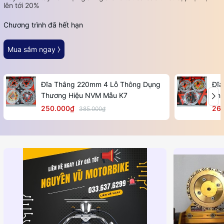
lên tới 20%
Chương trình đã hết hạn
Mua sắm ngay ⧽
Đĩa Thắng 220mm 4 Lỗ Thông Dụng
Đĩa
Thương Hiệu NVM Mẫu K7
Thư
250.000₫
26
385.000₫