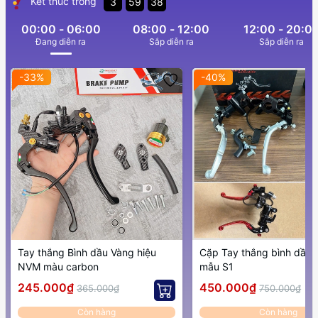
Kết thúc trong
3
59
37
00:00 - 06:00
08:00 - 12:00
12:00 - 20:0
Ðang diễn ra
Sắp diễn ra
Sắp diễn ra
-33%
-40%
Tay thắng Bình dầu Vàng hiệu
Cặp Tay thắng bình dầu 
NVM màu carbon
mẫu S1
245.000₫
450.000₫
365.000₫
750.000₫
Còn hàng
Còn hàng