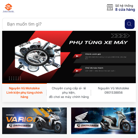
Số hệ thống
8 cửa hàng
Nguyên Vũ Motobike
Chuyên cung cấp sỉ- lẻ
Nguyên Vũ Motobike
Linh kiện phụ tùng chính
phụ kiện,
0901538856
hãng
đồ chơi xe máy chính hãng