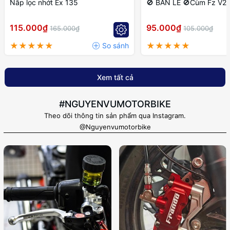
Nắp lọc nhớt Ex 135
🚫 BÁN LẺ 🚫Cùm Fz V2 P
115.000₫
95.000₫
165.000₫
105.000₫
Xem tất cả
#NGUYENVUMOTORBIKE
Theo dõi thông tin sản phẩm qua Instagram.
@Nguyenvumotorbike