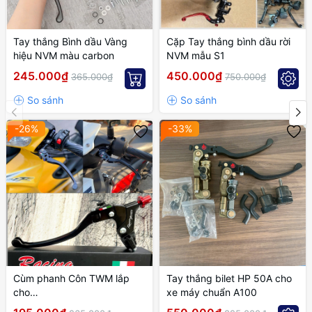
Tay thắng Bình dầu Vàng
Cặp Tay thắng bình dầu rời
hiệu NVM màu carbon
NVM mẫu S1
245.000₫
450.000₫
365.000₫
750.000₫
-26%
-33%
Cùm phanh Côn TWM lắp
Tay thắng bilet HP 50A cho
cho
xe máy chuẩn A100
EXCITER,WINNER,SONIC,