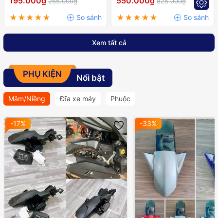
195.000₫
550.000₫
265.000₫
825.000₫
RAIDER,..
Xem tất cả
PHỤ KIỆN
Nổi bật
Mâm/Niềng
Đĩa xe máy
Phuộc
-17%
-33%