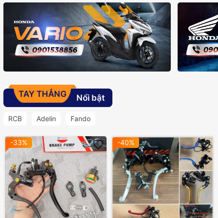
TAY THẮNG
Nổi bật
RCB
Adelin
Fando
-33%
-40%