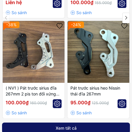
Liên hệ
100.000₫
155.000₫
-38%
-24%
( NV1 ) Pát trước sirius đĩa
Pát trước sirius heo Nissin
267mm 2 pis ton đối xứng
thái đĩa 267mm
cánh gió
100.000₫
95.000₫
160.000₫
125.000₫
Xem tất cả