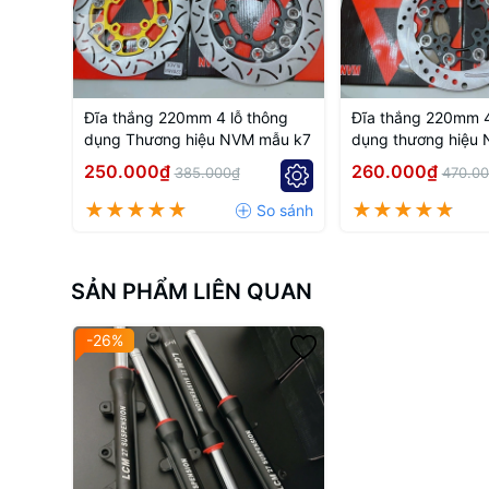
Đĩa thắng 220mm 4 lỗ thông
Đĩa thắng 220mm 4
dụng Thương hiệu NVM mẫu k7
dụng thương hiệu
250.000₫
260.000₫
385.000₫
470.0
SẢN PHẨM LIÊN QUAN
-26%