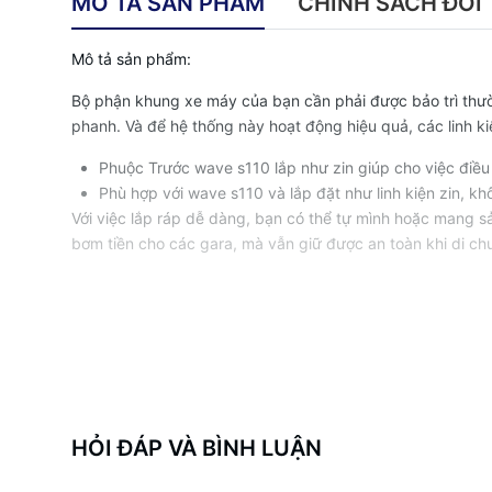
MÔ TẢ SẢN PHẨM
CHÍNH SÁCH ĐỔI 
Mô tả sản phẩm:
Bộ phận khung xe máy của bạn cần phải được bảo trì thườ
phanh. Và để hệ thống này hoạt động hiệu quả, các linh k
Phuộc Trước wave s110 lắp như zin giúp cho việc điều
Phù hợp với wave s110 và lắp đặt như linh kiện zin, kh
Với việc lắp ráp dễ dàng, bạn có thể tự mình hoặc mang s
bơm tiền cho các gara, mà vẫn giữ được an toàn khi di ch
HỎI ĐÁP VÀ BÌNH LUẬN