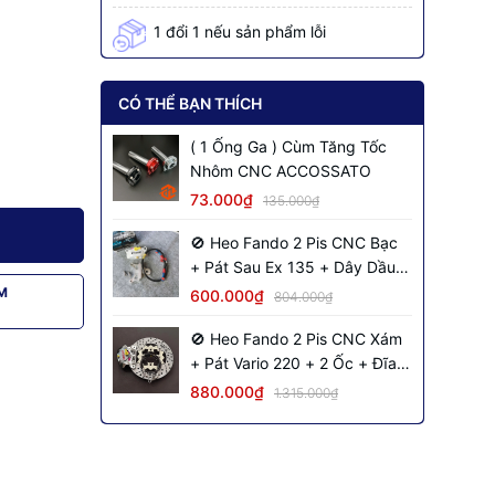
1 đổi 1 nếu sản phẩm lỗi
CÓ THỂ BẠN THÍCH
( 1 Ống Ga ) Cùm Tăng Tốc
Nhôm CNC ACCOSSATO
73.000₫
135.000₫
🚫 Heo Fando 2 Pis CNC Bạc
+ Pát Sau Ex 135 + Dây Dầu
Đen + 2 Ốc Salaya
M
600.000₫
804.000₫
🚫 Heo Fando 2 Pis CNC Xám
+ Pát Vario 220 + 2 Ốc + Đĩa
NVM S2 + Dây Dầu Đen Inox
880.000₫
1.315.000₫