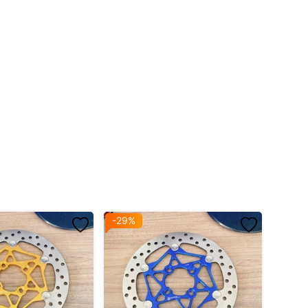
-29%
-13%