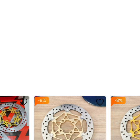
-8%
-8%