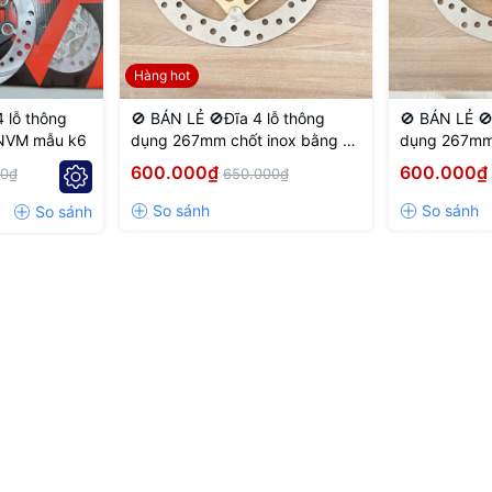
Hàng hot
 lỗ thông
🚫 BÁN LẺ 🚫Đĩa 4 lỗ thông
🚫 BÁN LẺ 🚫
 NVM mẫu k6
dụng 267mm chốt inox bằng 4
dụng 267mm 
lỗ màu Vàng nhạt
lỗ màu Vàng
600.000₫
600.000₫
00₫
650.000₫