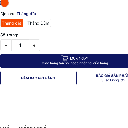
Dịch vụ:
Thắng đĩa
Thắng đĩa
Thắng Đùm
Số lượng:
−
+
MUA NGAY
Giao hàng tận nơi hoặc nhận tại cửa hàng
BÁO GIÁ SẢN PHẨ
THÊM VÀO GIỎ HÀNG
Sỉ số lượng lớn