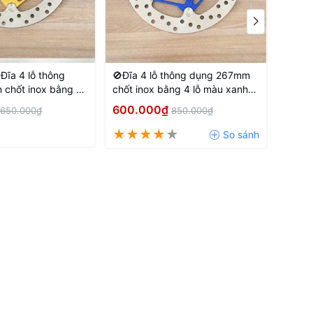
Đĩa 4 lỗ thông
🚫Đĩa 4 lỗ thông dụng 267mm
🚫Đĩa
chốt inox bằng 4
chốt inox bằng 4 lỗ màu xanh
Xanh 
 đồng
dương
600.000₫
450.
650.000₫
850.000₫