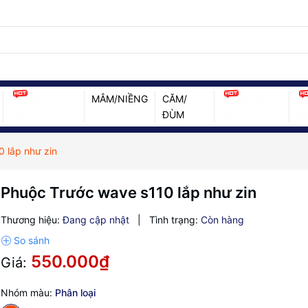
MÂM/NIỀNG
CĂM/
HEO ĐẦU XE
PHUỘC XE
ỐC
ĐÙM
MÁY
MÁY
MÁ
 lắp như zin
Phuộc Trước wave s110 lắp như zin
Thương hiệu:
Đang cập nhật
|
Tình trạng:
Còn hàng
550.000₫
Giá:
Nhóm màu:
Phân loại