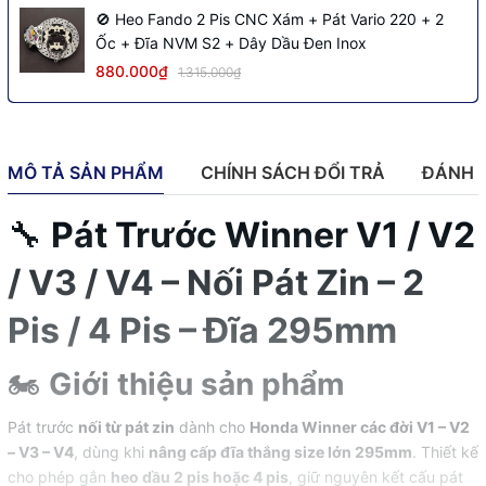
🚫 Heo Fando 2 Pis CNC Xám + Pát Vario 220 + 2
Ốc + Đĩa NVM S2 + Dây Dầu Đen Inox
880.000₫
1.315.000₫
MÔ TẢ SẢN PHẨM
CHÍNH SÁCH ĐỔI TRẢ
ĐÁNH 
🔧
Pát Trước Winner V1 / V2
/ V3 / V4 – Nối Pát Zin – 2
Pis / 4 Pis – Đĩa 295mm
🏍️
Giới thiệu sản phẩm
Pát trước
nối từ pát zin
dành cho
Honda Winner các đời V1 – V2
– V3 – V4
, dùng khi
nâng cấp đĩa thắng size lớn 295mm
. Thiết kế
cho phép gắn
heo dầu 2 pis hoặc 4 pis
, giữ nguyên kết cấu pát