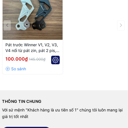
Pát trước Winner V1, V2, V3,
V4 nối từ pát zin, pát 2 pis,
pát 4 pis lên đĩa đĩa 295mm
100.000₫
145.000₫
THÔNG TIN CHUNG
Với sứ mệnh "Khách hàng là ưu tiên số 1" chúng tôi luôn mang lại
giá trị tốt nhất