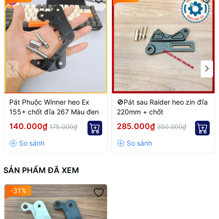
🔹 Nên kết hợp
dây dầu tốt + bố thắng phù hợp
để đạt hiệu quả
tối đa
Pát Phuộc Winner heo Ex
🚫Pát sau Raider heo zin đĩa
155+ chốt đĩa 267 Màu đen
220mm + chốt
140.000₫
285.000₫
175.000₫
350.000₫
SẢN PHẨM ĐÃ XEM
-31%