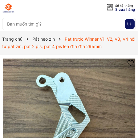
Số hệ thống
8 cửa hàng
Trang chủ
Pát heo zin
Pát trước Winner V1, V2, V3, V4 nối
từ pát zin, pát 2 pis, pát 4 pis lên đĩa đĩa 295mm