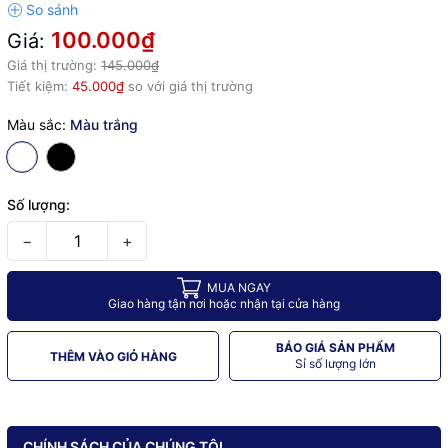
100.000₫
Giá:
Giá thị trường:
145.000₫
Tiết kiệm:
45.000₫
so với giá thị trường
Màu sắc:
Màu trắng
Số lượng:
−
+
MUA NGAY
Giao hàng tận nơi hoặc nhận tại cửa hàng
BÁO GIÁ SẢN PHẨM
THÊM VÀO GIỎ HÀNG
Sỉ số lượng lớn
CHÍNH SÁCH CỦA CHÚNG TÔI