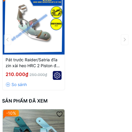
Pát trước Raider/Satria đĩa
zin xài heo HRC 2 Piston đối
xứng
210.000₫
250.000₫
SẢN PHẨM ĐÃ XEM
-10%