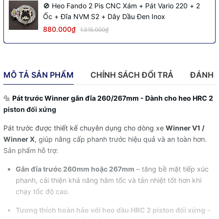
🚫 Heo Fando 2 Pis CNC Xám + Pát Vario 220 + 2
Ốc + Đĩa NVM S2 + Dây Dầu Đen Inox
880.000₫
1.315.000₫
MÔ TẢ SẢN PHẨM
CHÍNH SÁCH ĐỔI TRẢ
ĐÁNH 
🔩
Pát trước Winner gắn đĩa 260/267mm - Dành cho heo HRC 2
piston đối xứng
Pát trước được thiết kế chuyên dụng cho dòng xe
Winner V1 /
Winner X
, giúp nâng cấp phanh trước hiệu quả và an toàn hơn.
Sản phẩm hỗ trợ:
Gắn đĩa trước 260mm hoặc 267mm
– tăng bề mặt tiếp xúc
phanh, cải thiện khả năng hãm tốc và tản nhiệt tốt hơn khi
chạy tốc độ cao.
Tương thích hoàn hảo với heo dầu HRC 2 piston đối xứng
–