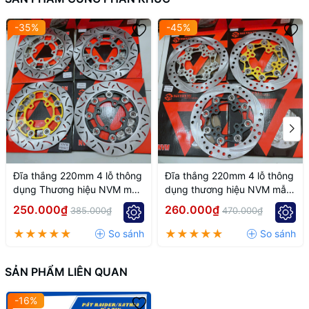
-35%
-45%
Đĩa thắng 220mm 4 lỗ thông
Đĩa thắng 220mm 4 lỗ thông
dụng Thương hiệu NVM mẫu
dụng thương hiệu NVM mẫu
k7
k6
250.000₫
260.000₫
385.000₫
470.000₫
SẢN PHẨM LIÊN QUAN
-16%