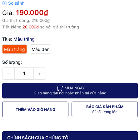
190.000₫
Giá:
Giá thị trường:
210.000₫
Tiết kiệm:
20.000₫
so với giá thị trường
Title:
Màu trắng
Màu trắng
Màu đen
Số lượng:
−
+
MUA NGAY
Giao hàng tận nơi hoặc nhận tại cửa hàng
BÁO GIÁ SẢN PHẨM
THÊM VÀO GIỎ HÀNG
Sỉ số lượng lớn
CHÍNH SÁCH CỦA CHÚNG TÔI