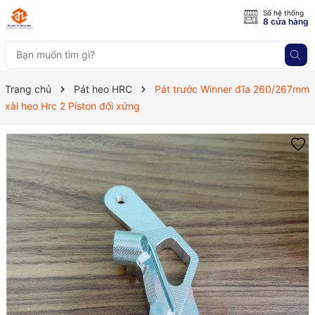
Số hệ thống
8 cửa hàng
Trang chủ
Pát heo HRC
Pát trước Winner đĩa 260/267mm
xài heo Hrc 2 Piston đối xứng