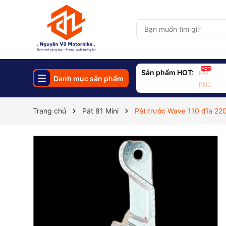
Sản phẩm HOT:
PAT
Danh mục sản phẩm
PNC
Trang chủ
Pát 81 Mini
Pát trước Wave 110 đĩa 220