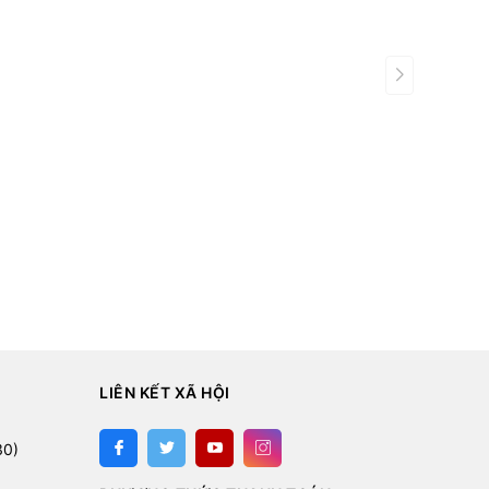
customer requirements:
LIÊN KẾT XÃ HỘI
:
30)