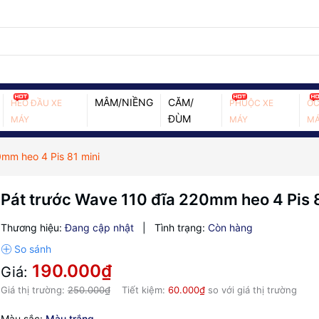
MÂM/NIỀNG
CĂM/
HEO ĐẦU XE
PHUỘC XE
ỐC
ĐÙM
MÁY
MÁY
MÁ
mm heo 4 Pis 81 mini
Pát trước Wave 110 đĩa 220mm heo 4 Pis 8
Thương hiệu:
Đang cập nhật
|
Tình trạng:
Còn hàng
190.000₫
Giá:
Giá thị trường:
250.000₫
Tiết kiệm:
60.000₫
so với giá thị trường
Màu sắc:
Màu trắng