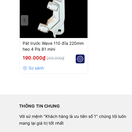
In addition to our ready-made products,
Nguyen Vu Moto
✔ Custom one-off CNC parts manufacturing.
✔ Small-batch and mass production available.
✔ Machining based on technical drawings or physical sam
✔ High precision and premium-quality finishing.
Pát trước Wave 110 đĩa 220mm
✔ Competitive market pricing.
heo 4 Pis 81 mini
✔ Guaranteed product quality and on-time delivery.
190.000₫
250.000₫
📞
Contact us for professional consultation and a detai
THÔNG TIN CHUNG
Với sứ mệnh "Khách hàng là ưu tiên số 1" chúng tôi luôn
mang lại giá trị tốt nhất