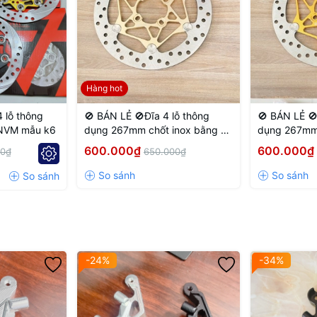
Hàng hot
các sản phẩm CNC theo yêu cầu.
 lỗ thông
🚫 BÁN LẺ 🚫Đĩa 4 lỗ thông
🚫 BÁN LẺ 🚫
 NVM mẫu k6
dụng 267mm chốt inox bằng 4
dụng 267mm 
lỗ màu Vàng nhạt
lỗ màu Vàng
600.000₫
600.000₫
00₫
650.000₫
 FUTURE LED / NEW WAVE MODELS – 220MM DISC – 81 RACING MI
onda Wave 110, RSX, Future LED, and newer Wave models
, compat
mounting distance
, ensuring precise fitment and stable performan
ng-lasting reliability.
-24%
-34%
iper positioning, improved braking performance, and enhanced riding s
ce and style upgrades.