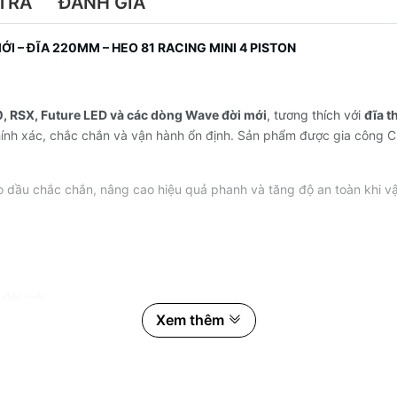
TRẢ
ĐÁNH GIÁ
ỚI – ĐĨA 220MM – HEO 81 RACING MINI 4 PISTON
, RSX, Future LED và các dòng Wave đời mới
, tương thích với
đĩa 
hính xác, chắc chắn và vận hành ổn định. Sản phẩm được gia công 
 heo dầu chắc chắn, nâng cao hiệu quả phanh và tăng độ an toàn khi
đời mới.
Xem thêm