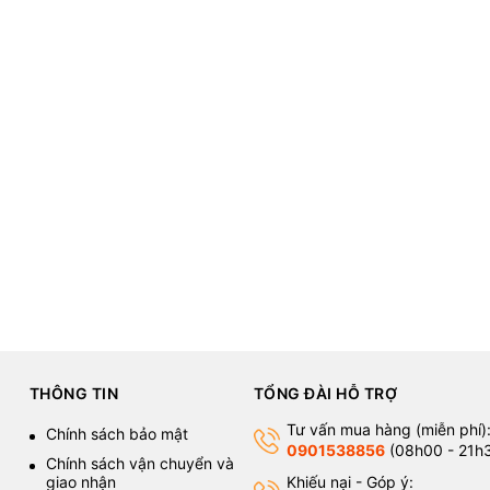
rbike (NVM)
also provides custom CNC machining services to meet 
ples.
led quotation for your custom CNC machining projects.
THÔNG TIN
TỔNG ĐÀI HỖ TRỢ
Tư vấn mua hàng (miễn phí)
Chính sách bảo mật
0901538856
(08h00 - 21h
Chính sách vận chuyển và
giao nhận
Khiếu nại - Góp ý: