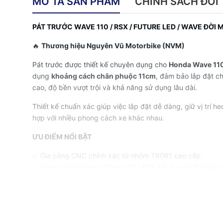
MÔ TẢ SẢN PHẨM
CHÍNH SÁCH ĐỔI 
PÁT TRƯỚC WAVE 110 / RSX / FUTURE LED / WAVE ĐỜI M
🔥
Thương hiệu Nguyên Vũ Motorbike (NVM)
Pát trước được thiết kế chuyên dụng cho
Honda Wave 110
dụng
khoảng cách chân phuộc 11cm
, đảm bảo lắp đặt c
cao, độ bền vượt trội và khả năng sử dụng lâu dài.
Thiết kế chuẩn xác giúp việc lắp đặt dễ dàng, giữ vị trí
hợp với nhiều phong cách xe khác nhau.
ƯU ĐIỂM NỔI BẬT
✅ Gia công CNC chính xác từ nhôm T6061 cao cấp.
✅ Tương thích Honda Wave 110 / RSX / Future LED / Wave 
✅ Khoảng cách chân phuộc: 11cm.
✅ Thiết kế cho đĩa thắng 220mm.
✅ Tương thích heo dầu 81 Racing Mini 4 piston.
✅ Độ bền cao, trọng lượng nhẹ, chống oxy hóa tốt.