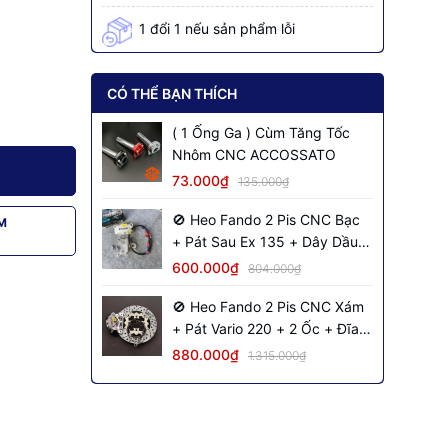
1 đổi 1 nếu sản phẩm lỗi
CÓ THỂ BẠN THÍCH
( 1 Ống Ga ) Cùm Tăng Tốc
Nhôm CNC ACCOSSATO
73.000₫
135.000₫
🚫 Heo Fando 2 Pis CNC Bạc
M
+ Pát Sau Ex 135 + Dây Dầu
Đen + 2 Ốc Salaya
600.000₫
804.000₫
🚫 Heo Fando 2 Pis CNC Xám
+ Pát Vario 220 + 2 Ốc + Đĩa
NVM S2 + Dây Dầu Đen Inox
880.000₫
1.315.000₫