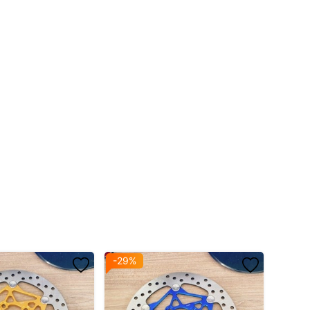
-29%
-13%