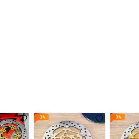
nh.
LED / Wave đời mới
-8%
-8%
)
còn nhận gia công các mặt hàng CNC theo yêu cầu khách hàng: