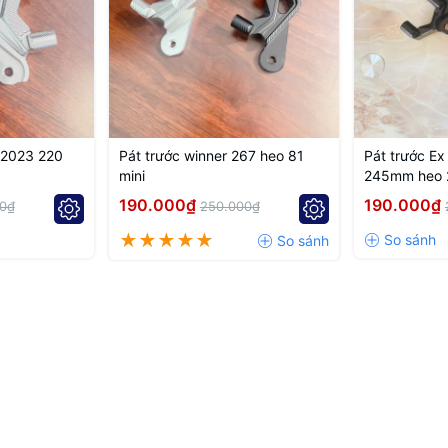
inum.
new Wave models.
er.
-2023 220
Pát trước winner 267 heo 81
Pát trước Ex
mini
245mm heo 2
190.000₫
190.000₫
0₫
250.000₫
LED / New Wave Models