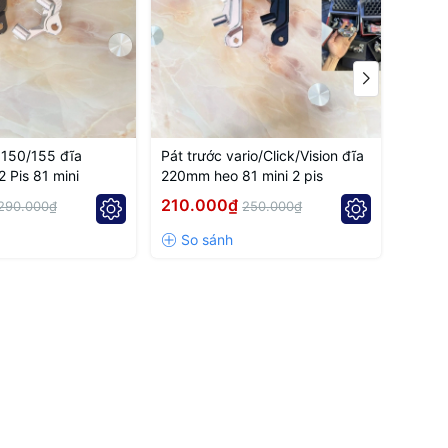
Hàng h
 150/155 đĩa
Pát trước vario/Click/Vision đĩa
Pát tr
 Pis 81 mini
220mm heo 81 mini 2 pis
220mm 
210.000₫
210.
290.000₫
250.000₫