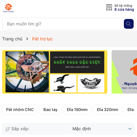
Số hệ thống
8 cửa hàng
Trang chủ
Pát trợ lực
Pát nhôm CNC
Bao tay
Đĩa 190mm
Đĩa 320mm
Đĩa 
Sắp xếp:
Mặc định