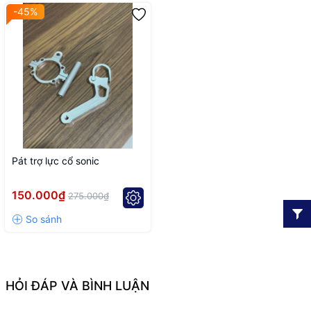
-45%
Pát trợ lực cổ sonic
150.000₫
275.000₫
HỎI ĐÁP VÀ BÌNH LUẬN