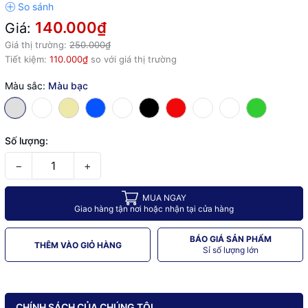
140.000₫
Giá:
Giá thị trường:
250.000₫
Tiết kiệm:
110.000₫
so với giá thị trường
Màu sắc:
Màu bạc
Số lượng:
−
+
MUA NGAY
Giao hàng tận nơi hoặc nhận tại cửa hàng
BÁO GIÁ SẢN PHẨM
THÊM VÀO GIỎ HÀNG
Sỉ số lượng lớn
CHÍNH SÁCH CỦA CHÚNG TÔI