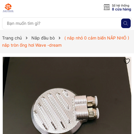
Số hệ thống
8 cửa hàng
Trang chủ
Nắp đầu bò
( nắp nhỏ 0 cảm biến NẮP NHỎ )
nắp tròn ống hơi Wave -dream