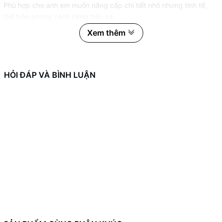
Phù hợp cho anh em muốn nâng cấp chi tiết nhỏ nhưng tinh tế,
thể hiện phong cách riêng trên xe.
Xem thêm
🧩 Thông số kỹ thuật:
Dòng xe tương thích: Wave Alpha / Wave 100 / Dream / Super
Dream
HỎI ĐÁP VÀ BÌNH LUẬN
Loại: Nắp nhỏ (nắp tròn CNC)
Chất liệu: Nhôm 6061 CNC nguyên khối cao cấp
Bề mặt: Anod chống oxy hóa – bền màu, không gỉ sét
Lắp như zin, không cần chế cháo, vừa khít đầu ống hơi động cơ
🎨 Bảng màu lựa chọn:
🔴 Đỏ
⚫ Đen
⚪ Trắng bạc