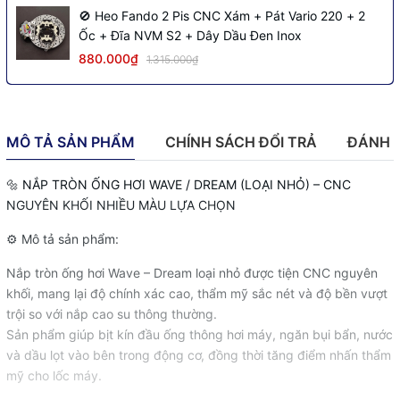
🚫 Heo Fando 2 Pis CNC Xám + Pát Vario 220 + 2
Ốc + Đĩa NVM S2 + Dây Dầu Đen Inox
880.000₫
1.315.000₫
MÔ TẢ SẢN PHẨM
CHÍNH SÁCH ĐỔI TRẢ
ĐÁNH 
🔩 NẮP TRÒN ỐNG HƠI WAVE / DREAM (LOẠI NHỎ) – CNC
NGUYÊN KHỐI NHIỀU MÀU LỰA CHỌN
⚙️ Mô tả sản phẩm:
Nắp tròn ống hơi Wave – Dream loại nhỏ được tiện CNC nguyên
khối, mang lại độ chính xác cao, thẩm mỹ sắc nét và độ bền vượt
trội so với nắp cao su thông thường.
Sản phẩm giúp bịt kín đầu ống thông hơi máy, ngăn bụi bẩn, nước
và dầu lọt vào bên trong động cơ, đồng thời tăng điểm nhấn thẩm
mỹ cho lốc máy.