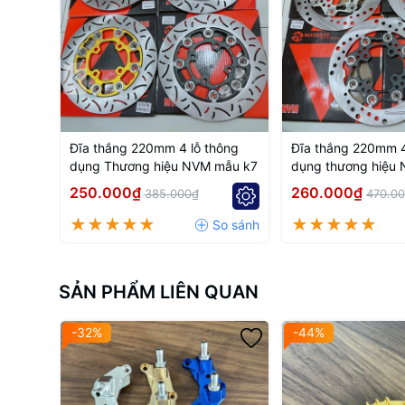
Đĩa thắng 220mm 4 lỗ thông
Đĩa thắng 220mm 4
dụng Thương hiệu NVM mẫu k7
dụng thương hiệu
250.000₫
260.000₫
385.000₫
470.0
SẢN PHẨM LIÊN QUAN
-32%
-44%