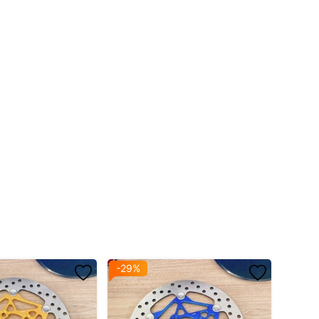
-29%
-13%