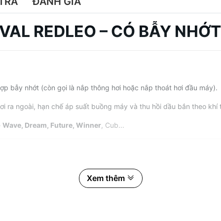
TRẢ
ĐÁNH GIÁ
VAL REDLEO – CÓ BẪY NHỚT
ợp bẫy nhớt (còn gọi là nắp thông hơi hoặc nắp thoát hơi đầu máy).
ơi ra ngoài, hạn chế áp suất buồng máy và thu hồi dầu bắn theo khí 
e
Wave, Dream, Future, Winner
, Cub...
ăn mòn.
Xem thêm
eo (nắp tròn).