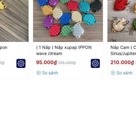
ppon
( 1 Nắp ) Nắp xupap IPPON
Nắp Cam ( 
wave /dream
Sirius/Jupite
nhớt
95.000₫
210.000₫
0₫
125.000₫