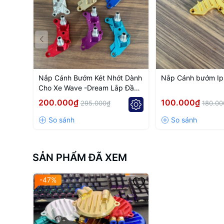
Nắp Cánh Bướm Két Nhớt Dành
Nắp Cánh bướm I
Cho Xe Wave -Dream Lắp Đầu
Redleo 4Val
200.000₫
100.000₫
295.000₫
180.00
SẢN PHẨM ĐÃ XEM
-47%