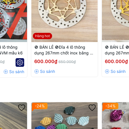
Hàng hot
 lỗ thông
🚫 BÁN LẺ 🚫Đĩa 4 lỗ thông
🚫 BÁN LẺ 🚫
 NVM mẫu k6
dụng 267mm chốt inox bằng 4
dụng 267mm 
lỗ màu Vàng nhạt
lỗ màu Vàng
600.000₫
600.000₫
00₫
650.000₫
-24%
-34%