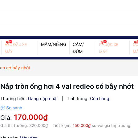
MÂM/NIỀNG
CĂM/
HEO ĐẦU XE
PHUỘC XE
ỐC
ĐÙM
MÁY
MÁY
MÁ
leo có bẫy nhớt
Nắp tròn ống hơi 4 val redleo có bẫy nhớt
Thương hiệu:
Đang cập nhật
|
Tình trạng:
Còn hàng
170.000₫
Giá:
Giá thị trường:
320.000₫
Tiết kiệm:
150.000₫
so với giá thị trường
Màu sắc:
Màu đen