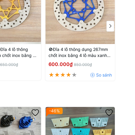
Đĩa 4 lỗ thông
🚫Đĩa 4 lỗ thông dụng 267mm
🚫Đĩa
chốt inox bằng 4
chốt inox bằng 4 lỗ màu xanh
Xanh 
 đồng
dương
600.000₫
450.
650.000₫
850.000₫
-46%
-44%