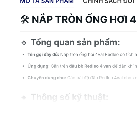
MÔ TẢ SẢN PHẨM
CHÍNH SÁCH ĐỔI 
🛠
NẮP TRÒN ỐNG HƠI 4
🔹
Tổng quan sản phẩm:
Tên gọi đầy đủ:
Nắp tròn ống hơi 4val Redleo có tích h
Ứng dụng:
Gắn trên
đầu bò Redleo 4 van
để dẫn khí h
Chuyên dùng cho:
Các bài độ đầu Redleo 4val cho x
🔸
Thông số kỹ thuật:
Chất liệu:
Nhôm CNC 6061-T6, xử lý anod hóa chống 
Đường kính nắp:
Chuẩn theo ren cắm trên đầu bò Redl
Tích hợp: