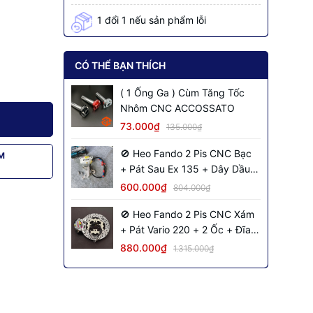
1 đổi 1 nếu sản phẩm lỗi
CÓ THỂ BẠN THÍCH
( 1 Ống Ga ) Cùm Tăng Tốc
Nhôm CNC ACCOSSATO
73.000₫
135.000₫
🚫 Heo Fando 2 Pis CNC Bạc
M
+ Pát Sau Ex 135 + Dây Dầu
Đen + 2 Ốc Salaya
600.000₫
804.000₫
🚫 Heo Fando 2 Pis CNC Xám
+ Pát Vario 220 + 2 Ốc + Đĩa
NVM S2 + Dây Dầu Đen Inox
880.000₫
1.315.000₫