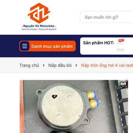
Sản phẩm HOT:
PAT
Danh mục sản phẩm
PNC
Trang chủ
Nắp đầu bò
Nắp tròn ống hơi 4 val red