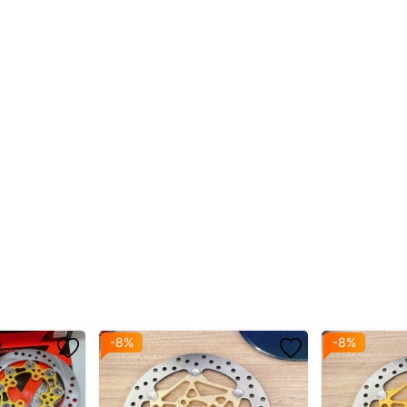
heo luồng khí thừa trong quá trình vận hành ở tua cao.
ớt dẫn về bình hồi hoặc bình chứa).
g động cơ, tăng hiệu quả vận hành.
át ra ngoài môi trường hoặc két nhớt.
 kéo dài tuổi thọ máy.
 có màu
đỏ, đen, bạc
(tuỳ phiên bản).
 bò Redleo, có ron cao su chống rò rỉ.
-8%
-8%