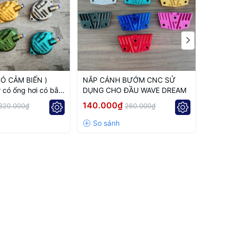
CÓ CẢM BIẾN )
NẮP CÁNH BƯỚM CNC SỬ
NẮP 
r có ống hơi có bẫy
DỤNG CHO ĐẦU WAVE DREAM
BẮT 
ĐẦU 
140.000₫
140.
320.000₫
260.000₫