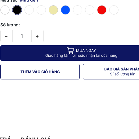
Số lượng:
−
+
MUA NGAY
Giao hàng tận nơi hoặc nhận tại cửa hàng
BÁO GIÁ SẢN PHẨ
THÊM VÀO GIỎ HÀNG
Sỉ số lượng lớn