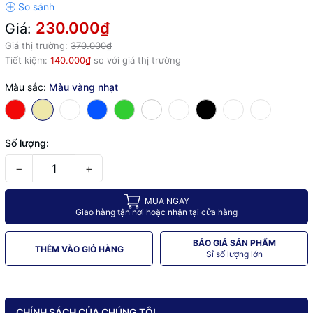
230.000₫
Giá:
Giá thị trường:
370.000₫
Tiết kiệm:
140.000₫
so với giá thị trường
Màu sắc:
Màu vàng nhạt
Số lượng:
−
+
MUA NGAY
Giao hàng tận nơi hoặc nhận tại cửa hàng
BÁO GIÁ SẢN PHẨM
THÊM VÀO GIỎ HÀNG
Sỉ số lượng lớn
CHÍNH SÁCH CỦA CHÚNG TÔI