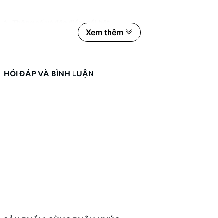
🔧
Thông số và đặc điểm nổi bật:
Xem thêm
Chất liệu:
Gia công từ
nhôm nguyên khối
bằng công nghệ
CNC 5 trục chính xác cao
, đảm bảo độ cứng vững và bền bỉ
vượt trội.
HỎI ĐÁP VÀ BÌNH LUẬN
Thiết kế 2 trong 1:
Ống hơi
giúp giải phóng áp suất bên trong buồng cam,
giảm áp lực và chống tràn dầu lên trên.
Bẫy nhớt (oil catch chamber)
tích hợp giúp giữ lại dầu
thừa, không để theo ống hơi bay ra ngoài hoặc vào buồng
đốt – hỗ trợ giữ máy sạch, giảm hao dầu và tăng tuổi thọ
động cơ.
Ron cao su / gioăng đi kèm:
Giúp chống rò rỉ dầu tuyệt đối
trong quá trình vận hành.
Lắp đặt:
Tương thích hoàn toàn với xe
Sirius xăng cơ và