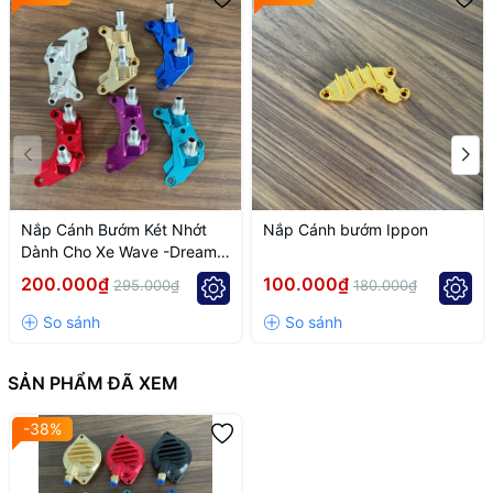
Những ai muốn bảo vệ máy bền bỉ khi đi tour, chạy tua cao
hoặc nắng nóng.
Nắp Cánh Bướm Két Nhớt
Nắp Cánh bướm Ippon
Dành Cho Xe Wave -Dream
Lắp Đầu Redleo 4Val
200.000₫
100.000₫
295.000₫
180.000₫
SẢN PHẨM ĐÃ XEM
-38%