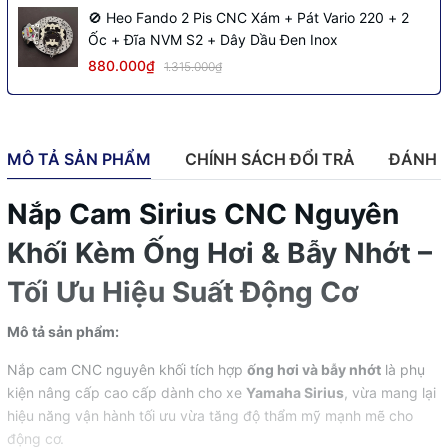
🚫 Heo Fando 2 Pis CNC Xám + Pát Vario 220 + 2
Ốc + Đĩa NVM S2 + Dây Dầu Đen Inox
880.000₫
1.315.000₫
MÔ TẢ SẢN PHẨM
CHÍNH SÁCH ĐỔI TRẢ
ĐÁNH 
Nắp Cam Sirius CNC Nguyên
Khối Kèm Ống Hơi & Bẫy Nhớt –
Tối Ưu Hiệu Suất Động Cơ
Mô tả sản phẩm:
Nắp cam CNC nguyên khối tích hợp
ống hơi và bẫy nhớt
là phụ
kiện nâng cấp cao cấp dành cho xe
Yamaha Sirius
, vừa mang lại
hiệu năng vận hành tối ưu vừa tăng độ thẩm mỹ mạnh mẽ cho
động cơ.