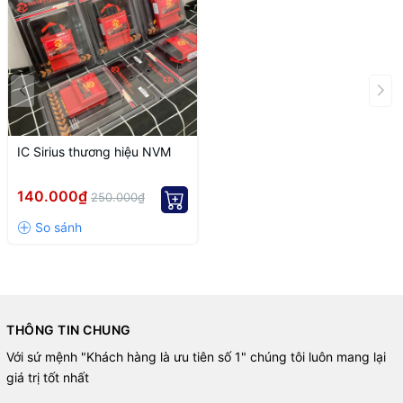
✅ Plug-and-play installation with no major modifications required.
✅ Ideal for daily riding and performance upgrades.
PRODUCT SPECIFICATIONS
Product Type:
Performance CDI Unit (Ignition Control Module)
Compatible Model:
Yamaha Sirius
IC Sirius thương hiệu NVM
Brand:
NVM
140.000₫
250.000₫
Installation:
Plug-and-play
WHY CHOOSE NVM?
✔ Reliable quality and stable performance.
✔ Improved riding experience.
✔ Durable construction and long service life.
THÔNG TIN CHUNG
✔ Technical support and fast shipping.
Với sứ mệnh "Khách hàng là ưu tiên số 1" chúng tôi luôn mang lại
giá trị tốt nhất