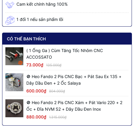
Cam kết chính hãng 100%
1 đổi 1 nếu sản phẩm lỗi
CÓ THỂ BẠN THÍCH
( 1 Ống Ga ) Cùm Tăng Tốc Nhôm CNC
ACCOSSATO
73.000₫
135.000₫
🚫 Heo Fando 2 Pis CNC Bạc + Pát Sau Ex 135 +
Dây Dầu Đen + 2 Ốc Salaya
600.000₫
804.000₫
🚫 Heo Fando 2 Pis CNC Xám + Pát Vario 220 + 2
Ốc + Đĩa NVM S2 + Dây Dầu Đen Inox
880.000₫
1.315.000₫