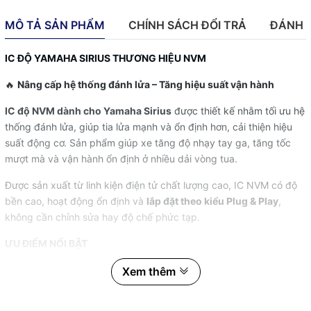
MÔ TẢ SẢN PHẨM
CHÍNH SÁCH ĐỔI TRẢ
ĐÁNH 
IC ĐỘ YAMAHA SIRIUS THƯƠNG HIỆU NVM
🔥
Nâng cấp hệ thống đánh lửa – Tăng hiệu suất vận hành
IC độ NVM dành cho Yamaha Sirius
được thiết kế nhằm tối ưu hệ
thống đánh lửa, giúp tia lửa mạnh và ổn định hơn, cải thiện hiệu
suất động cơ. Sản phẩm giúp xe tăng độ nhạy tay ga, tăng tốc
mượt mà và vận hành ổn định ở nhiều dải vòng tua.
Được sản xuất từ linh kiện điện tử chất lượng cao, IC NVM có độ
bền cao, hoạt động ổn định và
lắp đặt theo kiểu Plug & Play
,
không cần chỉnh sửa hay độ chế phức tạp.
ƯU ĐIỂM NỔI BẬT
✅ Thiết kế chuyên dụng cho Yamaha Sirius.
Xem thêm
✅ Tối ưu thời điểm đánh lửa, giúp động cơ vận hành hiệu quả hơn.
✅ Tăng độ nhạy tay ga, cải thiện khả năng tăng tốc.