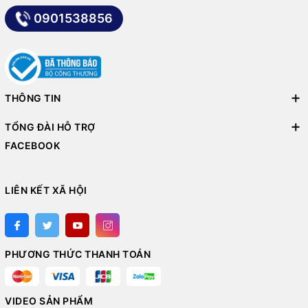
0901538856
THÔNG TIN
TỔNG ĐÀI HỖ TRỢ
FACEBOOK
LIÊN KẾT XÃ HỘI
PHƯƠNG THỨC THANH TOÁN
VIDEO SẢN PHẨM