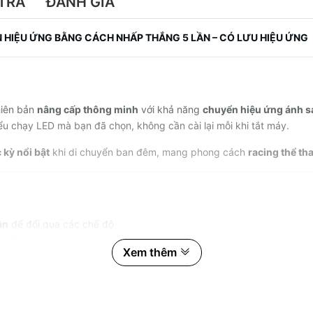
TRẢ
ĐÁNH GIÁ
YỂN HIỆU ỨNG BẰNG CÁCH NHẤP THẮNG 5 LẦN – CÓ LƯU HIỆU ỨNG
hiên bản
nâng cấp thông minh
với khả năng
chuyển hiệu ứng ánh sá
iểu chạy LED mà bạn đã chọn, không cần cài lại mỗi khi tắt máy.
 kỳ nổi bật
khi di chuyển ban đêm, mang phong cách
racing thể th
ần
để đổi qua các chế độ
ớc đó
Xem thêm
nhựa