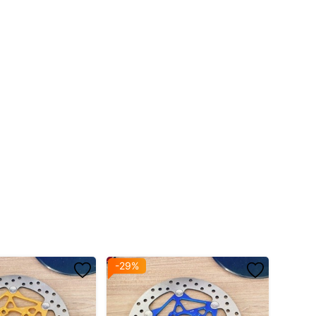
-29%
-13%