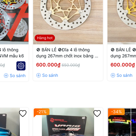
 thở, fade…)
Hàng hot
 lỗ thông
🚫 BÁN LẺ 🚫Đĩa 4 lỗ thông
🚫 BÁN LẺ 🚫
 NVM mẫu k6
dụng 267mm chốt inox bằng 4
dụng 267mm 
lỗ màu Vàng nhạt
lỗ màu Vàng
600.000₫
600.000₫
00₫
650.000₫
-21%
-34%