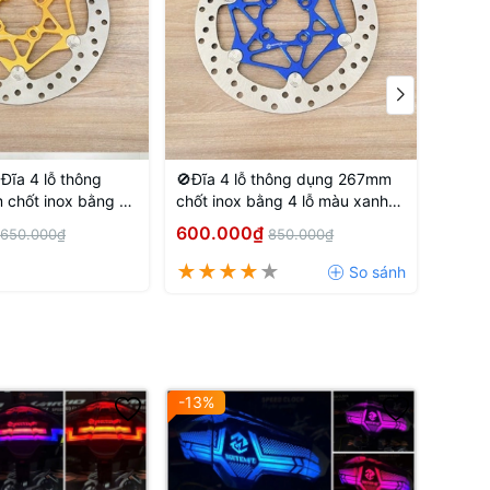
Đĩa 4 lỗ thông
🚫Đĩa 4 lỗ thông dụng 267mm
🚫Đĩa
chốt inox bằng 4
chốt inox bằng 4 lỗ màu xanh
Xanh 
 đồng
dương
600.000₫
450.
650.000₫
850.000₫
-13%
-46%