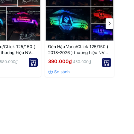
o/CLick 125/150 (
Đèn Hậu Vario/CLick 125/150 (
Hậu V
 thương hiệu NVM
2018-2026 ) thương hiệu NVM
han chỉnh app Mẫu
tích hợp xinhan chỉnh app
390.000₫
350.
580.000₫
450.000₫