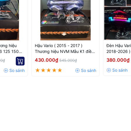
ơng hiệu
Hậu Vario ( 2015 - 2017 )
Đèn Hậu Vari
Thương hiệu NVM Mẫu K1 điều
2018-2026 )
chỉnh bằng Nút hoạc ứng dụng
tích hợp xin
430.000₫
380.000₫
00₫
545.000₫
V4