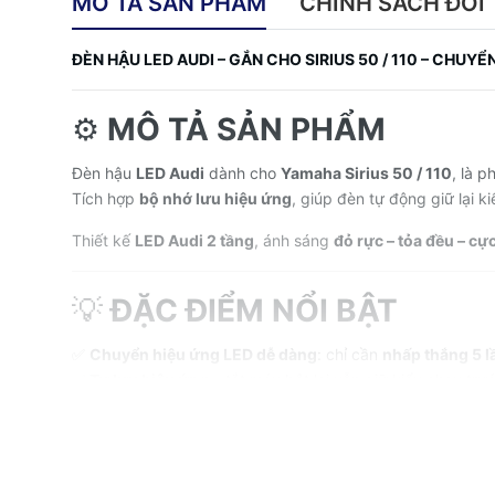
MÔ TẢ SẢN PHẨM
CHÍNH SÁCH ĐỔI 
ĐÈN HẬU LED AUDI – GẮN CHO SIRIUS 50 / 110 – CHU
⚙️
MÔ TẢ SẢN PHẨM
Đèn hậu
LED Audi
dành cho
Yamaha Sirius 50 / 110
, là p
Tích hợp
bộ nhớ lưu hiệu ứng
, giúp đèn tự động giữ lại k
Thiết kế
LED Audi 2 tầng
, ánh sáng
đỏ rực – tỏa đều – cực
💡
ĐẶC ĐIỂM NỔI BẬT
✅
Chuyển hiệu ứng LED dễ dàng
: chỉ cần
nhấp thắng 5 l
✅
Tự lưu hiệu ứng
– tắt máy bật lại vẫn giữ kiểu chạy trư
✅
LED Audi 2 tầng
– ánh sáng mạnh, rõ, cực kỳ thẩm mỹ
✅
Lắp vừa zin
cho Sirius 50 / Sirius 110 – không cần chế 
✅
Mạch điều khiển thông minh
, chống nước hoàn toàn
✅
Tuổi thọ LED cao
, tiêu thụ điện thấp, hoạt động ổn định