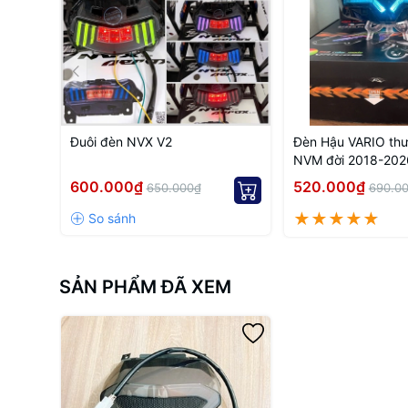
Đuôi đèn NVX V2
Đèn Hậu VARIO thư
NVM đời 2018-2026 125 150
tích hợp xinhan
600.000₫
520.000₫
650.000₫
690.0
SẢN PHẨM ĐÃ XEM