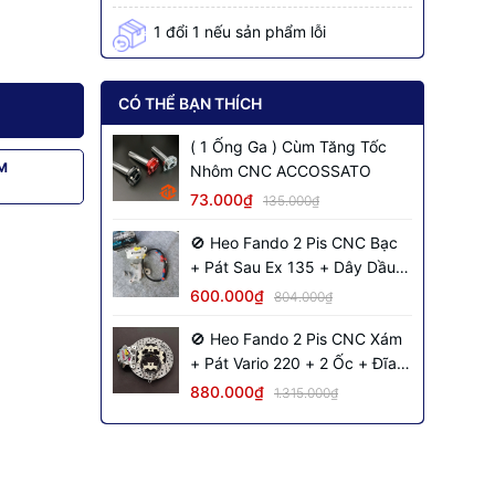
1 đổi 1 nếu sản phẩm lỗi
CÓ THỂ BẠN THÍCH
( 1 Ống Ga ) Cùm Tăng Tốc
M
Nhôm CNC ACCOSSATO
73.000₫
135.000₫
🚫 Heo Fando 2 Pis CNC Bạc
+ Pát Sau Ex 135 + Dây Dầu
Đen + 2 Ốc Salaya
600.000₫
804.000₫
🚫 Heo Fando 2 Pis CNC Xám
+ Pát Vario 220 + 2 Ốc + Đĩa
NVM S2 + Dây Dầu Đen Inox
880.000₫
1.315.000₫