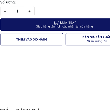
Số lượng:
−
+
MUA NGAY
Giao hàng tận nơi hoặc nhận tại cửa hàng
BÁO GIÁ SẢN PHẨ
THÊM VÀO GIỎ HÀNG
Sỉ số lượng lớn