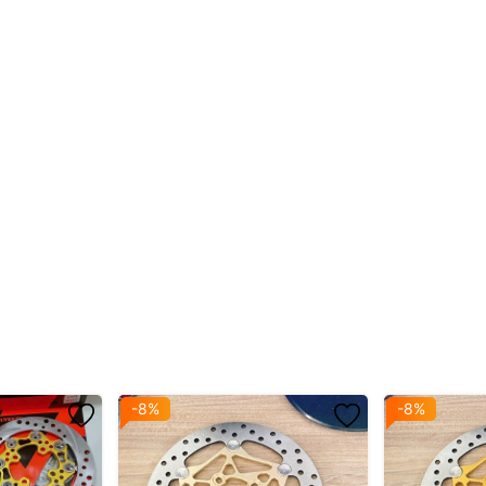
-8%
-8%