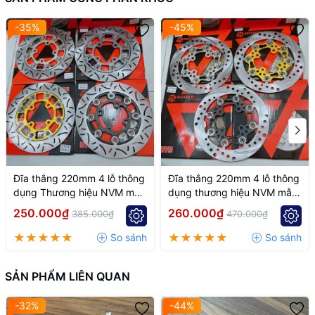
-35%
-45%
Đĩa thắng 220mm 4 lỗ thông
Đĩa thắng 220mm 4 lỗ thông
dụng Thương hiệu NVM mẫu
dụng thương hiệu NVM mẫu
k7
k6
250.000₫
260.000₫
385.000₫
470.000₫
SẢN PHẨM LIÊN QUAN
-32%
-44%