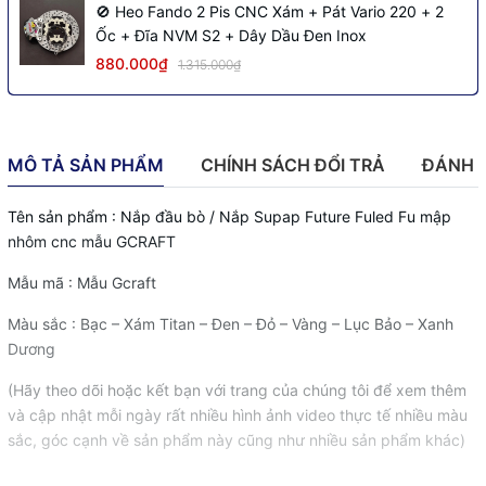
🚫 Heo Fando 2 Pis CNC Xám + Pát Vario 220 + 2
Ốc + Đĩa NVM S2 + Dây Dầu Đen Inox
880.000₫
1.315.000₫
MÔ TẢ SẢN PHẨM
CHÍNH SÁCH ĐỔI TRẢ
ĐÁNH 
Tên sản phẩm : Nắp đầu bò / Nắp Supap Future Fuled Fu mập
nhôm cnc mẫu GCRAFT
Mẫu mã : Mẫu Gcraft
Màu sắc : Bạc – Xám Titan – Đen – Đỏ – Vàng – Lục Bảo – Xanh
Dương
(Hãy theo dõi hoặc kết bạn với trang của chúng tôi để xem thêm
và cập nhật mỗi ngày rất nhiều hình ảnh video thực tế nhiều màu
sắc, góc cạnh về sản phẩm này cũng như nhiều sản phẩm khác)