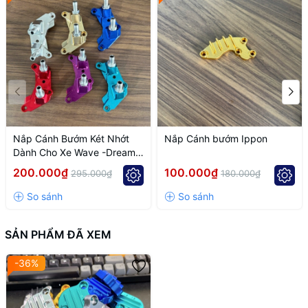
Nắp Cánh Bướm Két Nhớt
Nắp Cánh bướm Ippon
Dành Cho Xe Wave -Dream
Lắp Đầu Redleo 4Val
200.000₫
100.000₫
295.000₫
180.000₫
SẢN PHẨM ĐÃ XEM
-36%