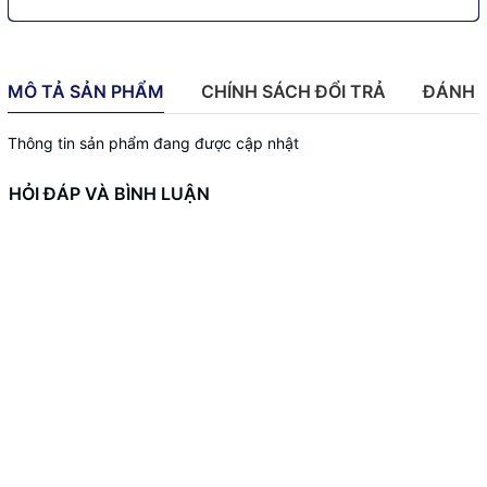
MÔ TẢ SẢN PHẨM
CHÍNH SÁCH ĐỔI TRẢ
ĐÁNH 
Thông tin sản phẩm đang được cập nhật
HỎI ĐÁP VÀ BÌNH LUẬN