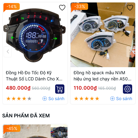
-14%
-33%
Đồng Hồ Đo Tốc Độ Kỹ
Đồng hồ spack mẫu NVM
Thuật Số LCD Dành Cho Xe
hiệu ứng led chạy nền A50
Yamaha LC135 V2 V3 V4 V5
Sirius Ex2010
480.000₫
110.000₫
560.000₫
165.000₫
V6 4S / 5S
SẢN PHẨM ĐÃ XEM
-45%