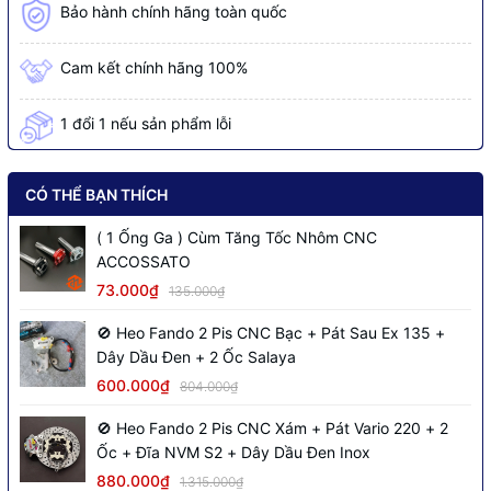
Bảo hành chính hãng toàn quốc
Cam kết chính hãng 100%
1 đổi 1 nếu sản phẩm lỗi
CÓ THỂ BẠN THÍCH
( 1 Ống Ga ) Cùm Tăng Tốc Nhôm CNC
ACCOSSATO
73.000₫
135.000₫
🚫 Heo Fando 2 Pis CNC Bạc + Pát Sau Ex 135 +
Dây Dầu Đen + 2 Ốc Salaya
600.000₫
804.000₫
🚫 Heo Fando 2 Pis CNC Xám + Pát Vario 220 + 2
Ốc + Đĩa NVM S2 + Dây Dầu Đen Inox
880.000₫
1.315.000₫