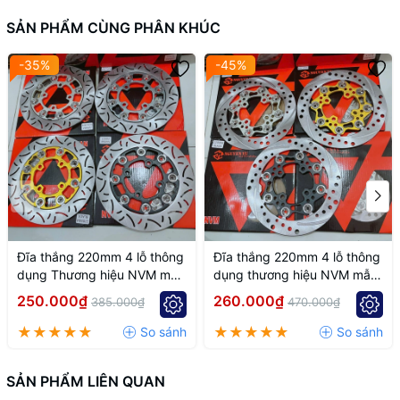
SẢN PHẨM CÙNG PHÂN KHÚC
-35%
-45%
Đĩa thắng 220mm 4 lỗ thông
Đĩa thắng 220mm 4 lỗ thông
dụng Thương hiệu NVM mẫu
dụng thương hiệu NVM mẫu
k7
k6
250.000₫
260.000₫
385.000₫
470.000₫
SẢN PHẨM LIÊN QUAN