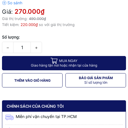
270.000₫
Giá:
Giá thị trường:
490.000₫
Tiết kiệm:
220.000₫
so với giá thị trường
Số lượng:
−
+
MUA NGAY
Giao hàng tận nơi hoặc nhận tại cửa hàng
BÁO GIÁ SẢN PHẨM
THÊM VÀO GIỎ HÀNG
Sỉ số lượng lớn
CHÍNH SÁCH CỦA CHÚNG TÔI
Miễn phí vận chuyển tại TP.HCM