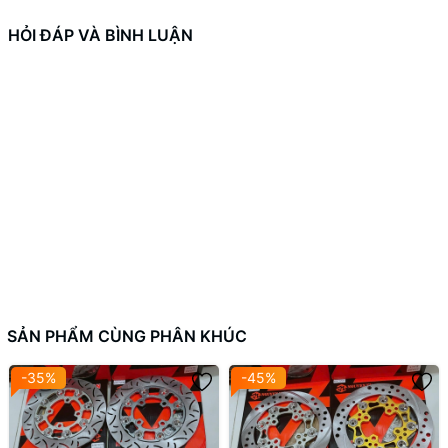
chuyển!
HỎI ĐÁP VÀ BÌNH LUẬN
SẢN PHẨM CÙNG PHÂN KHÚC
-35%
-45%