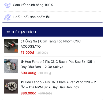
Cam kết chính hãng 100%
1 đổi 1 nếu sản phẩm lỗi
CÓ THỂ BẠN THÍCH
( 1 Ống Ga ) Cùm Tăng Tốc Nhôm CNC
ACCOSSATO
73.000₫
135.000₫
🚫 Heo Fando 2 Pis CNC Bạc + Pát Sau Ex 135 +
Dây Dầu Đen + 2 Ốc Salaya
600.000₫
804.000₫
🚫 Heo Fando 2 Pis CNC Xám + Pát Vario 220 + 2
Ốc + Đĩa NVM S2 + Dây Dầu Đen Inox
880.000₫
1.315.000₫