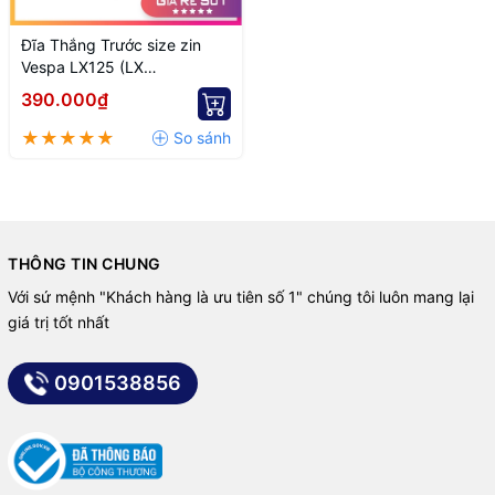
Đĩa Thắng Trước size zin
Vespa LX125 (LX
125.ieLX150.ieSupe S
390.000₫
125Supe S 150ie)
THÔNG TIN CHUNG
Với sứ mệnh "Khách hàng là ưu tiên số 1" chúng tôi luôn mang lại
giá trị tốt nhất
0901538856