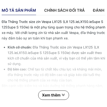
MÔ TẢ SẢN PHẨM
CHÍNH SÁCH ĐỔI TRẢ
ĐÁNH 
Đĩa Thắng Trước size zin Vespa LX125 (LX 125.ieLX150.ieSupe S
125Supe S 150ie) là một phụ tùng quan trọng cho hệ thống phanh
xe máy. Với chất lượng zin từ nhà sản xuất Vespa, đĩa thắng trước
này đảm bảo sự an toàn khi bạn phanh xe.
Kích cỡ chuẩn:
Đĩa Thắng Trước size zin Vespa LX125 (LX
125.ieLX150.ieSupe S 125Supe S 150ie) được sản xuất theo
kích cỡ chuẩn của nhà sản xuất, vì vậy bạn có thể yên tâm khi
sử dụng.
Độ bền cao:
Chế tạo từ chất liệu chịu lực và kháng mài mòn,
đĩa thắng trước này có độ bền cao và giúp kéo dài tuổi thọ
cho hệ thống phanh của xe máy của bạn.
Bên cạnh việc kiểm tra và bảo dưỡng hệ thống phanh hàng năm,
việc sử dụng các linh kiện theo tiêu chuẩn nhà sản xuất là điều
Xem thêm
không nên thiếu để an toàn trong quá trình di chuyển. Đặt hàng
ngay Đĩa Thắbg Trướcg size zing Vescpag LX12g5 để yên tâm di