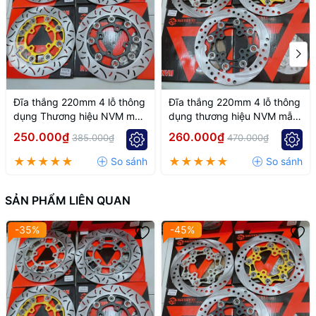
Đĩa thắng 220mm 4 lỗ thông
Đĩa thắng 220mm 4 lỗ thông
dụng Thương hiệu NVM mẫu
dụng thương hiệu NVM mẫu
k7
k6
250.000₫
260.000₫
385.000₫
470.000₫
SẢN PHẨM LIÊN QUAN
-35%
-45%