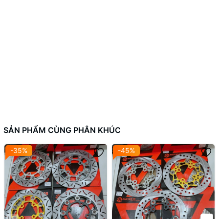
Liên hệ ngay với Shop để được tư vấn chọn đúng loại đĩa phù hợp
cho dòng xe bạn đang sử dụng.
💥 Lưu ý khi đặt hàng:
Ghi chú rõ
dòng xe
khi đặt hàng để được hỗ trợ chính xác.
🚚
Phí ship
và thời gian giao hàng thay đổi tùy khu vực và
đơn vị vận chuyển.
📦
Sản phẩm mới 100%
, chưa qua sử dụng. Hỗ trợ nếu xảy ra
SẢN PHẨM CÙNG PHÂN KHÚC
lỗi, trầy xước do quá trình giao hàng.
-35%
-45%
🔄
Chính sách đổi trả:
Hỗ trợ đổi nếu sản phẩm bị lỗi hoặc
giao sai mẫu.
#DiaThangFando260mm #Fando #PhuTungXeMay
#NguyenVuMotorbike #XeMayRacing #NVM #dochoixemay