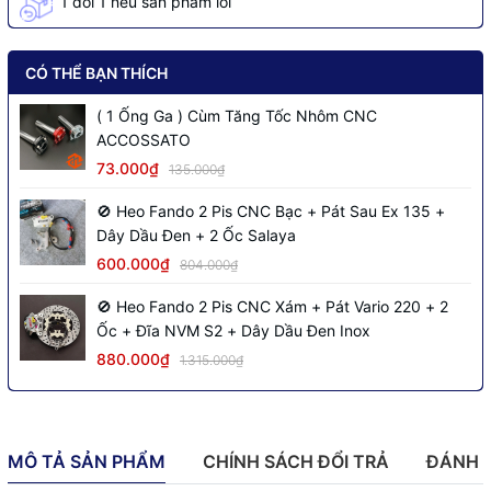
1 đổi 1 nếu sản phẩm lỗi
CÓ THỂ BẠN THÍCH
( 1 Ống Ga ) Cùm Tăng Tốc Nhôm CNC
ACCOSSATO
73.000₫
135.000₫
🚫 Heo Fando 2 Pis CNC Bạc + Pát Sau Ex 135 +
Dây Dầu Đen + 2 Ốc Salaya
600.000₫
804.000₫
🚫 Heo Fando 2 Pis CNC Xám + Pát Vario 220 + 2
Ốc + Đĩa NVM S2 + Dây Dầu Đen Inox
880.000₫
1.315.000₫
MÔ TẢ SẢN PHẨM
CHÍNH SÁCH ĐỔI TRẢ
ĐÁNH 