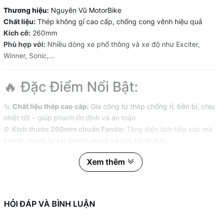
Thương hiệu:
Nguyên Vũ MotorBike
Chất liệu:
Thép không gỉ cao cấp, chống cong vênh hiệu quả
Kích cỡ:
260mm
Phù hợp với:
Nhiều dòng xe phổ thông và xe độ như Exciter,
Winner, Sonic,…
🔥 Đặc Điểm Nổi Bật:
🔩
Chất liệu thép cao cấp:
Gia công từ thép chống rỉ, bền bỉ, chịu
nhiệt tốt – giúp phanh ổn định và an toàn.
⚙️
Kích thước 260mm chuẩn Fando:
Tăng diện tích tiếp xúc má
phanh, mang lại lực phanh mạnh và dứt khoát hơn.
🌀
Thiết kế thông gió tối ưu:
Các rãnh thoát nhiệt giúp làm mát
Xem thêm
nhanh, hạn chế hiện tượng bó phanh.
🛠️
Tương thích cao:
Lắp vừa nhiều loại xe phổ thông, dễ dàng
nâng cấp mà không cần chế cháo.
HỎI ĐÁP VÀ BÌNH LUẬN
🌟 Đặt Hàng và Tư Vấn