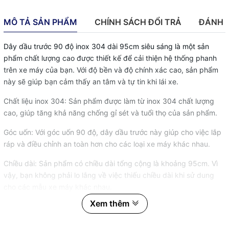
MÔ TẢ SẢN PHẨM
CHÍNH SÁCH ĐỔI TRẢ
ĐÁNH 
Dây dầu trước 90 độ inox 304 dài 95cm siêu sáng là một sản
phẩm chất lượng cao được thiết kế để cải thiện hệ thống phanh
trên xe máy của bạn. Với độ bền và độ chính xác cao, sản phẩm
này sẽ giúp bạn cảm thấy an tâm và tự tin khi lái xe.
Chất liệu inox 304: Sản phẩm được làm từ inox 304 chất lượng
cao, giúp tăng khả năng chống gỉ sét và tuổi thọ của sản phẩm.
Góc uốn: Với góc uốn 90 độ, dây dầu trước này giúp cho việc lắp
ráp và điều chỉnh an toàn hơn cho các loại xe máy khác nhau.
Chiều dài: Sản phẩm có chiều dài tổng cộng là khoảng 95cm. Vì
vậy, bạn không phải lo lắng về việc thiếu chiều dài khi sử dung
cho các mẫu xe máy khác nhau.
Xem thêm
Những tính năng nổi bật của Dây Dầu Trước Inox siêu sáng này
đã được kiểm tra kỹ càng để đảm bảo rằng người lái có thể tin