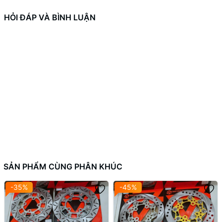
tưởong vào hiệu suất hoạt đông của sản phẩm trong quá trình lái
xe. Đặt hàng ngay hôm nay để được trải nghiệm hiệu quả trong từ
HỎI ĐÁP VÀ BÌNH LUẬN
điển!
.
SẢN PHẨM CÙNG PHÂN KHÚC
-35%
-45%