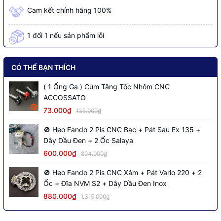
Cam kết chính hãng 100%
1 đổi 1 nếu sản phẩm lỗi
CÓ THỂ BẠN THÍCH
( 1 Ống Ga ) Cùm Tăng Tốc Nhôm CNC
ACCOSSATO
73.000₫
135.000₫
🚫 Heo Fando 2 Pis CNC Bạc + Pát Sau Ex 135 +
Dây Dầu Đen + 2 Ốc Salaya
600.000₫
804.000₫
🚫 Heo Fando 2 Pis CNC Xám + Pát Vario 220 + 2
Ốc + Đĩa NVM S2 + Dây Dầu Đen Inox
880.000₫
1.315.000₫